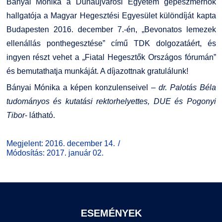
Bányai Mónika a Dunaújvárosi Egyetem gépészmérnök
Kiemelt ösztöndíjak
K+F+I
Együttműködő partnereink
hallgatója a Magyar Hegesztési Egyesület különdíját kapta
Budapesten 2016. december 7.-én, „Bevonatos lemezek
Nemzetközi Lehetőségek
Átjelentkezőknek
ellenállás ponthegesztése” című TDK dolgozatáért, és
ingyen részt vehet a „Fiatal Hegesztők Országos fórumán”
Szolgáltatások
Kapcsolat
és bemutathatja munkáját. A díjazottnak gratulálunk!
Bányai Mónika a képen konzulenseivel –
dr. Palotás Béla
Fordítási Szolgáltatások
TDK/Tehetségnap
tudományos és kutatási rektorhelyettes, DUE és Pogonyi
Tibor
- látható.
GY.I.K.
Online Studium
Megjelent: 2016. december 14.
DUE Hallgatói laptop használati segédlet
Képzési Életpályamodell
Módosítás: 2017. január 02.
Kerpely Antal Szakkollégium KASZK
Atomerőművi Képzési Bázis
ESEMÉNYEK