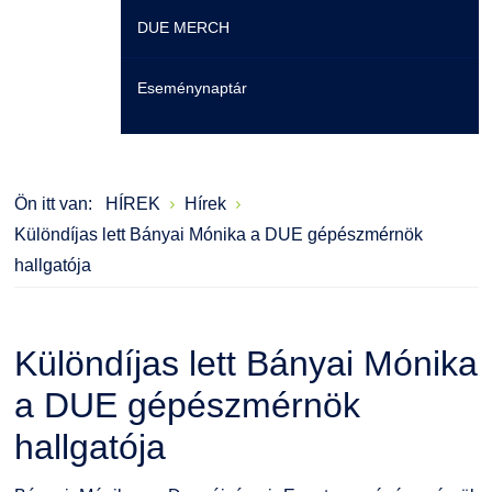
DUE MERCH
Moodle
Könyvtár
Családbarát Szolgáltató
Szervezeti felépítés
Eseménynaptár
Átjelentkezőknek
Szakmentori rendszer
Dokumentumok
Szabályzatok
Hallgatói pályázatok
Kérvények
Szervezeti ábra
Galéria
Ön itt van:
HÍREK
Hírek
Karrier
Felnőttképzés
Érdekvédelmi testületek
Díjak, elismerések
Különdíjas lett Bányai Mónika a DUE gépészmérnök
hallgatója
Családbarát Szolgáltató
Origó nyelvvizsga
Kapcsolat
EHÖK
HASIT
Telefonkönyv
Különdíjas lett Bányai Mónika
Hallgatókra érvényes szabályzatok
Neptun
Minőségirányítás
a DUE gépészmérnök
hallgatója
Ösztöndíjak
Moodle
Intézményi és Tanulmányi Tájékoztató