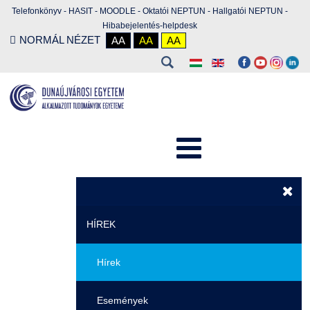
Telefonkönyv
-
HASIT
-
MOODLE
-
Oktatói NEPTUN
-
Hallgatói NEPTUN
-
Hibabejelentés-helpdesk
NORMÁL NÉZET
AA
AA
AA
HÍREK
Hírek
Események