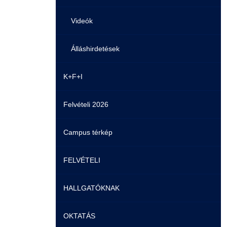
Videók
Álláshirdetések
K+F+I
Felvételi 2026
Campus térkép
FELVÉTELI
HALLGATÓKNAK
Pontozási rendszer szabályai
OKTATÁS
Felvetteknek
Képzéseink