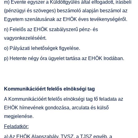
m) Évente egyszer a Küldöttgyűlés által elfogadott, írásbeli
(pénzügyi és szöveges) beszámoló alapján beszámol az
Egyetem szenátusának az EHÖK éves tevékenységéről.
n) Felelős az EHÖK szabályszerű pénz- és
vagyonkezeléséért.
o) Pályázati lehetőségek figyelése.
p) Hetente négy óra ügyelet tartása az EHÖK Irodában.
Kommunikációért felelős elnökségi tag
A Kommunikációért felelős elnökségi tag fő feladata az
EHÖK hírnevének gondozása, arculata és külső
megjelenése.
Feladatkör:
a) Az EHÖK Alapszabály, TVSZ, a TJSZ egyéb, a