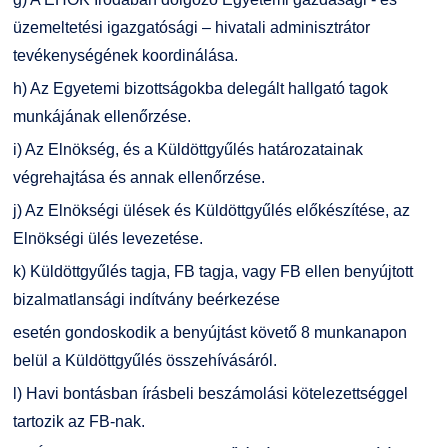
üzemeltetési igazgatósági – hivatali adminisztrátor
tevékenységének koordinálása.
h) Az Egyetemi bizottságokba delegált hallgató tagok
munkájának ellenőrzése.
i) Az Elnökség, és a Küldöttgyűlés határozatainak
végrehajtása és annak ellenőrzése.
j) Az Elnökségi ülések és Küldöttgyűlés előkészítése, az
Elnökségi ülés levezetése.
k) Küldöttgyűlés tagja, FB tagja, vagy FB ellen benyújtott
bizalmatlansági indítvány beérkezése
esetén gondoskodik a benyújtást követő 8 munkanapon
belül a Küldöttgyűlés összehívásáról.
l) Havi bontásban írásbeli beszámolási kötelezettséggel
tartozik az FB-nak.