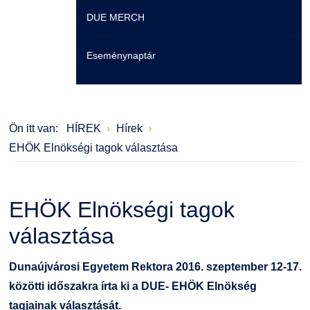
DUE MERCH
Moodle
Könyvtár
Családbarát Szolgáltató
Szervezeti felépítés
Eseménynaptár
Átjelentkezőknek
Szakmentori rendszer
Dokumentumok
Szabályzatok
Hallgatói pályázatok
Kérvények
Szervezeti ábra
Galéria
Ön itt van:
HÍREK
Hírek
Karrier
Felnőttképzés
Érdekvédelmi testületek
Díjak, elismerések
EHÖK Elnökségi tagok választása
Családbarát Szolgáltató
Origó nyelvvizsga
Kapcsolat
EHÖK Elnökségi tagok
EHÖK
HASIT
Telefonkönyv
választása
Hallgatókra érvényes szabályzatok
Neptun
Minőségirányítás
Dunaújvárosi Egyetem Rektora 2016. szeptember 12-17.
Ösztöndíjak
Moodle
Intézményi és Tanulmányi Tájékoztató
közötti időszakra írta ki a DUE- EHÖK Elnökség
tagjainak választását.