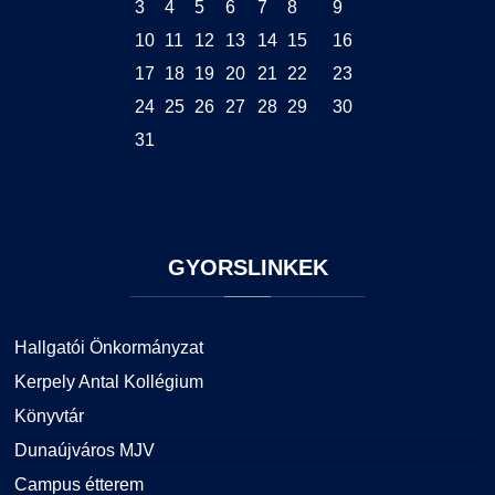
3
4
5
6
7
8
9
10
11
12
13
14
15
16
17
18
19
20
21
22
23
24
25
26
27
28
29
30
31
GYORSLINKEK
Hallgatói Önkormányzat
Kerpely Antal Kollégium
Könyvtár
Dunaújváros MJV
Campus étterem