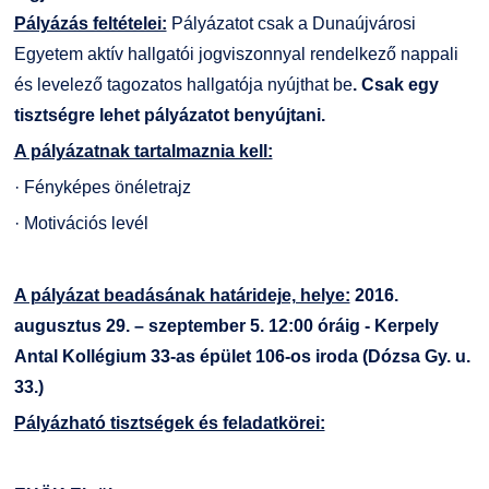
Kiemelt ösztöndíjak
K+F+I
Együttműködő partnereink
Pályázás feltételei:
Pályázatot csak a Dunaújvárosi
Egyetem aktív hallgatói jogviszonnyal rendelkező nappali
Nemzetközi Lehetőségek
Átjelentkezőknek
és levelező tagozatos hallgatója nyújthat be
. Csak egy
tisztségre lehet pályázatot benyújtani.
Szolgáltatások
Kapcsolat
A pályázatnak tartalmaznia kell:
· Fényképes önéletrajz
Fordítási Szolgáltatások
TDK/Tehetségnap
· Motivációs levél
GY.I.K.
Online Studium
A pályázat beadásának határideje, helye:
2016.
DUE Hallgatói laptop használati segédlet
Képzési Életpályamodell
augusztus 29. – szeptember 5. 12:00 óráig - Kerpely
Antal Kollégium 33-as épület 106-os iroda (Dózsa Gy. u.
Kerpely Antal Szakkollégium KASZK
Atomerőművi Képzési Bázis
33.)
Pályázható tisztségek és feladatkörei: