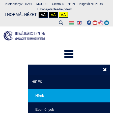
Telefonkönyv
-
HASIT
-
MOODLE
-
Oktatói NEPTUN
-
Hallgatói NEPTUN
-
Hibabejelentés-helpdesk
NORMÁL NÉZET
AA
AA
AA
HÍREK
Hírek
Események