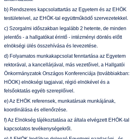
b) Rendszeres kapcsolattartás az Egyetem és az EHÖK
testületeivel, az EHÖK-tal együttműködő szervezetekkel.
c) Szorgalmi időszakban legalább 2 hetente, de minden
jelentős - a hallgatókat érintő - intézményi döntés előtt
elnökségi ülés összehívása és levezetése.
d) Folyamatos munkakapcsolat fenntartása az Egyetem
rektorával, a kancellárjával, más vezetőivel, a Hallgatói
Önkormányzatok Országos Konferenciája (továbbiakban:
HÖOK) elnökségi tagjaival, régió elnökével és a
felsőoktatás egyéb szereplőivel.
e) Az EHÖK referensek, munkatársak munkájának,
koordinálása és ellenőrzése.
f) Az Elnökség tájékoztatása az általa elvégzett EHÖK-tal
kapcsolatos tevékenységekről.
g) A EHÖK Irodában dolgozó Egyetemi gazdasági - és