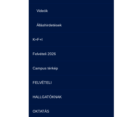
Videók
Álláshirdetések
K+F+I
Felvételi 2026
Campus térkép
FELVÉTELI
HALLGATÓKNAK
Pontozási rendszer szabályai
OKTATÁS
Felvetteknek
Képzéseink