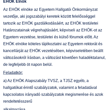
EHÖK Elnök
Az EHÖK elnöke az Egyetem Hallgatói Önkormányzat
vezetője, aki jogszabályi keretek között felelősséggel
tartozik az EHÖK gazdálkodásáért, az EHÖK testületei
Határozatainak végrehajtásáért, képviseli az EHÖK-ot az
Egyetem vezetése, testületei és külső fórumok előtt. Az
EHÖK elnöke köteles tájékoztatni az Egyetem rektorát és
kancellárját az EHÖK vezetésében, képviseletében beállt
változásokról írásban, a változást követően haladéktalanul,
de legfeljebb öt napon belül.
Feladatkör:
a) Az EHÖK Alapszabály TVSZ, a TJSZ egyéb, a
hallgatókat érintő szabályzatok, valamint a feladatával
kapcsolatos irányadó szabályzatok megismerése és azok
rendeltetésszerű
alkalmazása.