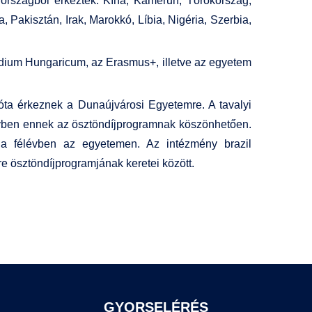
 országból érkeztek: Kína, Kamerun, Törökország,
, Pakisztán, Irak, Marokkó, Líbia, Nigéria, Szerbia,
endium Hungaricum, az Erasmus+, illetve az egyetem
óta érkeznek a Dunaújvárosi Egyetemre. A tavalyi
ényben ennek az ösztöndíjprogramnak köszönhetően.
 a félévben az egyetemen. Az intézmény brazil
e ösztöndíjprogramjának keretei között.
GYORSELÉRÉS