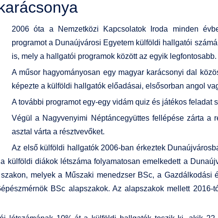
 karácsonya
2006 óta a Nemzetközi Kapcsolatok Iroda minden évbe
programot a Dunaújvárosi Egyetem külföldi hallgatói számá
is, mely a hallgatói programok között az egyik legfontosabb.
A műsor hagyományosan egy magyar karácsonyi dal közös 
képezte a külföldi hallgatók előadásai, elsősorban angol va
A további programot egy-egy vidám quiz és játékos feladat sz
Végül a Nagyvenyimi Néptáncegyüttes fellépése zárta a 
asztal várta a résztvevőket.
Az első külföldi hallgatók 2006-ban érkeztek Dunaújvárosba
a külföldi diákok létszáma folyamatosan emelkedett a Dunaúj
lvű szakon, melyek a Műszaki menedzser BSc, a Gazdálkodási
épészmérnök BSc alapszakok. Az alapszakok mellett 2016-tó