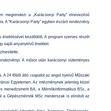
n megrendezi a „Karácsonyi Party” elnevezésű
ra. A ”Karácsonyi Party” egyben évzáró rendezvény
éneklésével kezdődött. A program szerves részét
gy saját anyanyelvű énekkel.
ínesítette.
rendezvényt. A műsor után karácsonyi süteményes
. A 24 főből álló csapatot az angol nyelvű Műszaki
városi Egyetemen. Az intézménynek jelenleg közel
 és menedzsment BA, a Mérnökinformatikus BSc, a
l a Gépészmérnök MSc mesterszak is elindult az