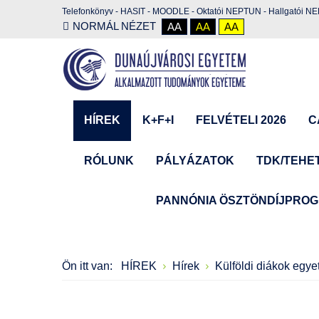
Telefonkönyv
-
HASIT
-
MOODLE
-
Oktatói NEPTUN
-
Hallgatói N
NORMÁL NÉZET
AA
AA
AA
HÍREK
K+F+I
FELVÉTELI 2026
C
RÓLUNK
PÁLYÁZATOK
TDK/TEHE
PANNÓNIA ÖSZTÖNDÍJPRO
Ön itt van:
HÍREK
Hírek
Külföldi diákok egy