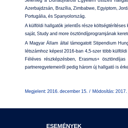
Jelenleg a Dunaújvárosi Egyetem összes hallgató
Azerbajdzsán, Brazília, Zimbabwe, Egyiptom, Jordáni
Portugália, és Spanyolország.
A külföldi hallgatók jelentős része költségtéríté
saját, Study and more ösztöndíjprogramjának keret
A Magyar Állam által támogatott Stipendium Hung
létszámhoz képest 2016-ban 4,5-szer több külföld
Féléves részképzésben, Erasmus+ ösztöndíjas 
partneregyetemeiről pedig három új hallgató is ér
Megjelent: 2016. december 15.
Módosítás: 2017. 
ESEMÉNYEK