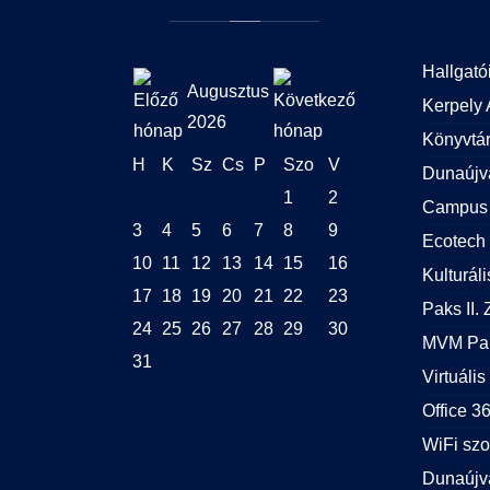
Hallgató
Augusztus
Kerpely 
2026
Könyvtá
H
K
Sz
Cs
P
Szo
V
Dunaújv
1
2
Campus 
3
4
5
6
7
8
9
Ecotech 
10
11
12
13
14
15
16
Kulturál
17
18
19
20
21
22
23
Paks II. Z
24
25
26
27
28
29
30
MVM Pak
31
Virtuális
Office 
WiFi szo
Dunaújv