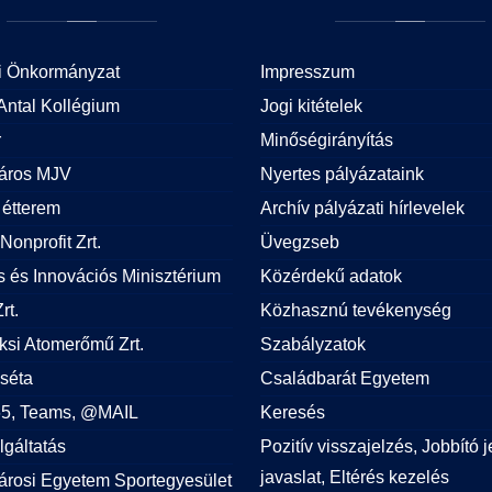
i Önkormányzat
Impresszum
Antal Kollégium
Jogi kitételek
r
Minőségirányítás
áros MJV
Nyertes pályázataink
étterem
Archív pályázati hírlevelek
Nonprofit Zrt.
Üvegzseb
is és Innovációs Minisztérium
Közérdekű adatok
rt.
Közhasznú tevékenység
si Atomerőmű Zrt.
Szabályzatok
 séta
Családbarát Egyetem
365, Teams, @MAIL
Keresés
lgáltatás
Pozitív visszajelzés, Jobbító j
javaslat, Eltérés kezelés
árosi Egyetem Sportegyesület