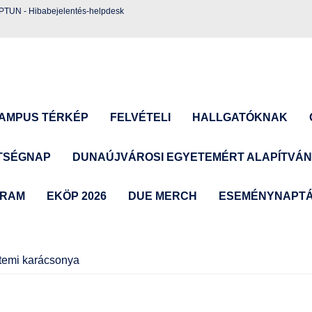
EPTUN
-
Hibabejelentés-helpdesk
AMPUS TÉRKÉP
FELVÉTELI
HALLGATÓKNAK
TSÉGNAP
DUNAÚJVÁROSI EGYETEMÉRT ALAPÍTVÁ
GRAM
EKÖP 2026
DUE MERCH
ESEMÉNYNAPT
etemi karácsonya