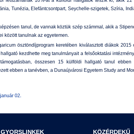
i létszámának 10%-át a külföldi hallgatók teszik ki, akik 22
a, Tunézia, Elefántcsontpart, Seychelle-szigetek, Szíria, India
ses képzésen tanul, de vannak köztük szép számmal, akik a Stip
ei között tanulnak az egyetemen.
aricum ösztöndíjprogram keretében kiválasztott diákok 2015 
i hallgató kezdhette meg tanulmányait a felsőoktatási intézm
támogatásban, összesen 15 külföldi hallgató tanul ebben
kezett ebben a tanévben, a Dunaújvárosi Egyetem Study and Mor
január 02.
GYORSLINKEK
KÖZÉRDEKŰ