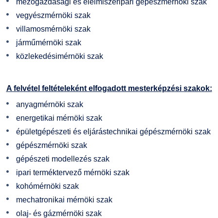
mezőgazdasági és élelmiszeripari gépészmérnöki szak
vegyészmérnöki szak
villamosmérnöki szak
járműmérnöki szak
közlekedésimérnöki szak
A felvétel feltételeként elfogadott mesterképzési szakok:
anyagmérnöki szak
energetikai mérnöki szak
épületgépészeti és eljárástechnikai gépészmérnöki szak
gépészmérnöki szak
gépészeti modellezés szak
ipari terméktervező mérnöki szak
kohómérnöki szak
mechatronikai mérnöki szak
olaj- és gázmérnöki szak