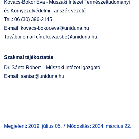
Kovács-Bokor Éva - Műszaki Intézet Természettudományi
és Környezetvédelmi Tanszék vezető
Tel.: 06 (30) 396-2145
E-mail:
kovacs-bokor.eva@uniduna.hu
További email cím:
kovacsbe@uniduna.hu
;
Szakmai tájékoztatás
Dr. Sánta Róbert – Műszaki Intézet igazgató
E-mail:
santar@uniduna.hu
Megjelent: 2019. július 05.
Módosítás: 2024. március 22.