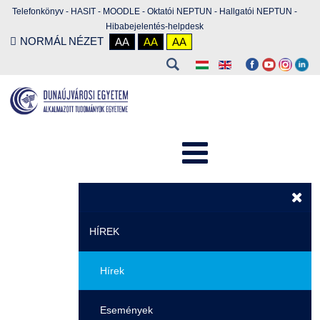
Telefonkönyv
-
HASIT
-
MOODLE
-
Oktatói NEPTUN
-
Hallgatói NEPTUN
-
Hibabejelentés-helpdesk
NORMÁL NÉZET
AA
AA
AA
HÍREK
Hírek
Események