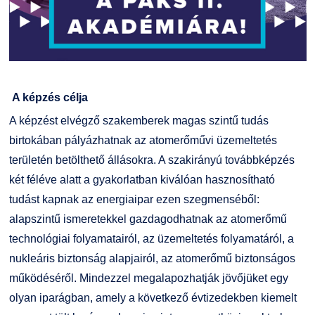
Kiemelt ösztöndíjak
K+F+I
Együttműködő partnereink
Nemzetközi Lehetőségek
Átjelentkezőknek
Szolgáltatások
Kapcsolat
A képzés célja
A képzést elvégző szakemberek magas szintű tudás
Fordítási Szolgáltatások
TDK/Tehetségnap
birtokában pályázhatnak az atomerőművi üzemeltetés
területén betölthető állásokra. A szakirányú továbbképzés
GY.I.K.
Online Studium
két féléve alatt a gyakorlatban kiválóan hasznosítható
tudást kapnak az energiaipar ezen szegmenséből:
DUE Hallgatói laptop használati segédlet
Képzési Életpályamodell
alapszintű ismeretekkel gazdagodhatnak az atomerőmű
technológiai folyamatairól, az üzemeltetés folyamatáról, a
Kerpely Antal Szakkollégium KASZK
Atomerőművi Képzési Bázis
nukleáris biztonság alapjairól, az atomerőmű biztonságos
működéséről. Mindezzel megalapozhatják jövőjüket egy
olyan iparágban, amely a következő évtizedekben kiemelt