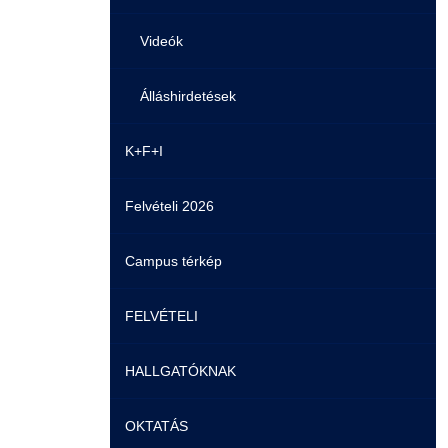
Videók
Álláshirdetések
K+F+I
Felvételi 2026
Campus térkép
FELVÉTELI
HALLGATÓKNAK
Pontozási rendszer szabályai
OKTATÁS
Felvetteknek
Képzéseink