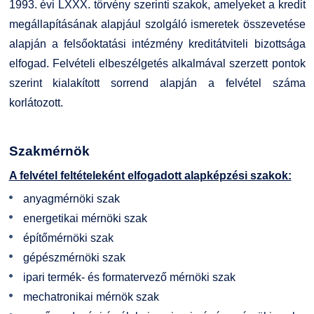
1993. évi LXXX. törvény szerinti szakok, amelyeket a kredit
megállapításának alapjául szolgáló ismeretek összevetése
alapján a felsőoktatási intézmény kreditátviteli bizottsága
elfogad. Felvételi elbeszélgetés alkalmával szerzett pontok
szerint kialakított sorrend alapján a felvétel száma
korlátozott.
Szakmérnök
A felvétel feltételeként elfogadott alapképzési szakok:
anyagmérnöki szak
energetikai mérnöki szak
építőmérnöki szak
gépészmérnöki szak
ipari termék- és formatervező mérnöki szak
mechatronikai mérnök szak