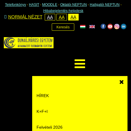
Telefonkönyv
-
HASIT
-
MOODLE
-
Oktatói NEPTUN
-
Hallgatói NEPTUN
-
Hibabejelentés-helpdesk
NORMÁL NÉZET
AA
AA
AA
Keresés
HÍREK
K+F+I
Hírek
Felvételi 2026
Események