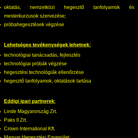
oktatás, nemzetközi hegesztő tanfolyamok és
DUE Hallgatói laptop használati segédlet
Képzési Életpályamodell
mesterkurzusok szervezése;
próbahegesztések végzése
Kerpely Antal Szakkollégium KASZK
Atomerőművi Képzési Bázis
Lehetséges tevékenységek lehetnek:
technológiai tanácsadás, fejlesztés
technológiai próbák végzése
hegesztési technológiák ellenőrzése
hegesztő tanfolyamok, oktatások tartása
Eddigi ipari partnerek
:
Linde Magyarország Zrt.
Paks II Zrt.
Crown International Kft.
Magyar Hegesztési Egyesület