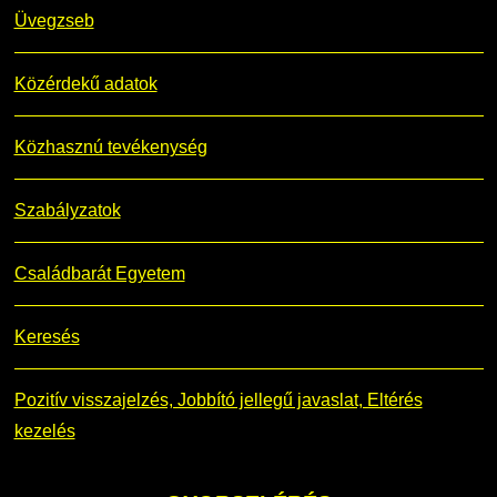
Üvegzseb
Közérdekű adatok
Közhasznú tevékenység
Szabályzatok
Családbarát Egyetem
Keresés
Pozitív visszajelzés, Jobbító jellegű javaslat, Eltérés
kezelés