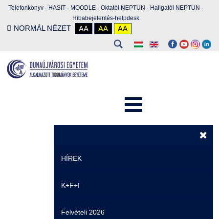
Telefonkönyv
-
HASIT
-
MOODLE
-
Oktatói NEPTUN
-
Hallgatói NEPTUN
-
Hibabejelentés-helpdesk
NORMÁL NÉZET
AA
AA
AA
HÍREK
K+F+I
Hírek
Felvételi 2026
Események