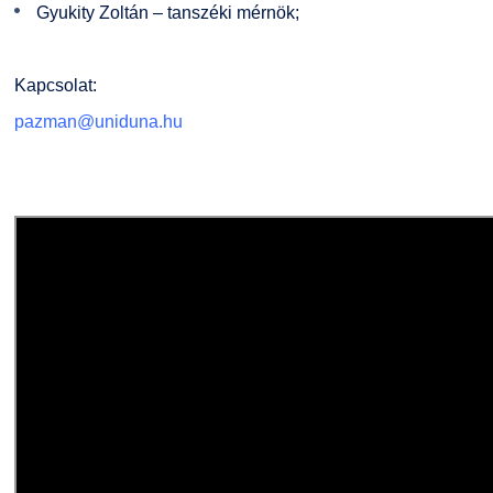
Gyukity Zoltán – tanszéki mérnök;
Kapcsolat:
pazman@uniduna.hu