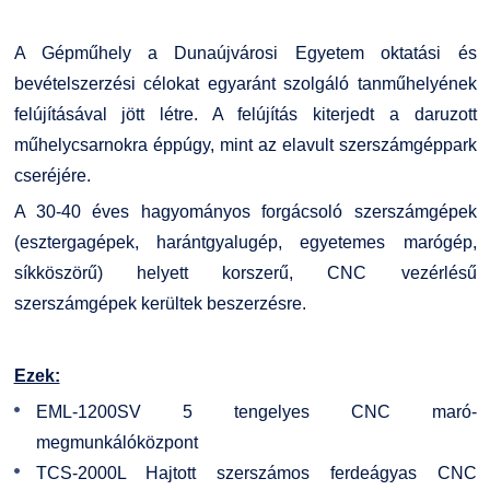
Családbarát Szolgáltató
Origó nyelvvizsga
Kapcsolat
A Gépműhely a Dunaújvárosi Egyetem oktatási és
bevételszerzési célokat egyaránt szolgáló tanműhelyének
EHÖK
HASIT
Telefonkönyv
felújításával jött létre. A felújítás kiterjedt a daruzott
műhelycsarnokra éppúgy, mint az elavult szerszámgéppark
Hallgatókra érvényes szabályzatok
Neptun
Minőségirányítás
cseréjére.
Ösztöndíjak
Moodle
Intézményi és Tanulmányi Tájékoztató
A 30-40 éves hagyományos forgácsoló szerszámgépek
(esztergagépek, harántgyalugép, egyetemes marógép,
Kiemelt ösztöndíjak
K+F+I
Együttműködő partnereink
síkköszörű) helyett korszerű, CNC vezérlésű
szerszámgépek kerültek beszerzésre.
Nemzetközi Lehetőségek
Átjelentkezőknek
Ezek:
Szolgáltatások
Kapcsolat
EML-1200SV 5 tengelyes CNC maró-
megmunkálóközpont
Fordítási Szolgáltatások
TDK/Tehetségnap
TCS-2000L Hajtott szerszámos ferdeágyas CNC