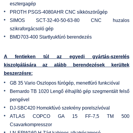
esztergagép
GY.I.K.
Online Studium
PROTH PSGS-4080AHR CNC síkköszörűgép
SIMOS SCT-32-40-50-63-80 CNC huzalos
DUE Hallgatói laptop használati segédlet
Képzési Életpályamodell
szikraforgácsoló gép
BMD703-400 Startlyukfúró berendezés
Kerpely Antal Szakkollégium KASZK
Atomerőművi Képzési Bázis
A fentieken túl az egyedi gyártás-szerelés
kiszolgálására az alább berendezések kerültek
beszerzésre:
GB 35 Vario Oszlopos fúrógép, menetfúró funkcióval
Bernardo TB 1020 Lengő élhajlító gép szegmentált felső
pengével
DJ-SBC420 Homokfúvó szekrény porelszívóval
ATLAS COPCO GA 15 FF-7,5 TM 500
Csavarkompresszor
LN-EPW160-H Zárt kabinos alkatrészmosó