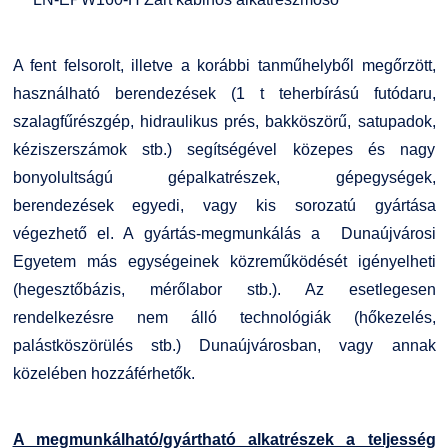
A fent felsorolt, illetve a korábbi tanműhelyből megőrzött,
használható berendezések (1 t teherbírású futódaru,
szalagfűrészgép, hidraulikus prés, bakköszörű, satupadok,
kéziszerszámok stb.) segítségével közepes és nagy
bonyolultságú gépalkatrészek, gépegységek,
berendezések egyedi, vagy kis sorozatú gyártása
végezhető el. A gyártás-megmunkálás a Dunaújvárosi
Egyetem más egységeinek közreműködését igényelheti
(hegesztőbázis, mérőlabor stb.). Az esetlegesen
rendelkezésre nem álló technológiák (hőkezelés,
palástköszörülés stb.) Dunaújvárosban, vagy annak
közelében hozzáférhetők.
A megmunkálható/gyártható alkatrészek a teljesség