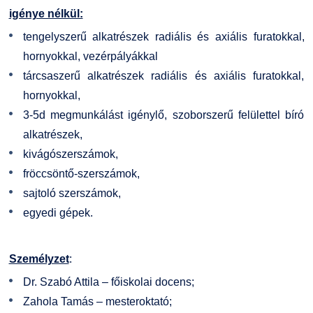
igénye nélkül:
tengelyszerű alkatrészek radiális és axiális furatokkal,
hornyokkal, vezérpályákkal
tárcsaszerű alkatrészek radiális és axiális furatokkal,
hornyokkal,
3-5d megmunkálást igénylő, szoborszerű felülettel bíró
alkatrészek,
kivágószerszámok,
fröccsöntő-szerszámok,
sajtoló szerszámok,
egyedi gépek.
Személyzet
:
Dr. Szabó Attila – főiskolai docens;
Zahola Tamás – mesteroktató;