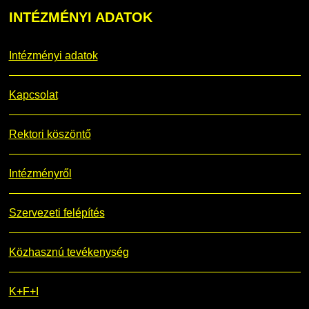
INTÉZMÉNYI
ADATOK
DUE Hallgatói laptop használati segédlet
Képzési Életpályamodell
Intézményi adatok
Kerpely Antal Szakkollégium KASZK
Atomerőművi Képzési Bázis
Kapcsolat
Rektori köszöntő
Intézményről
Szervezeti felépítés
Közhasznú tevékenység
K+F+I