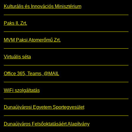
Kulturális és Innovációs Minisztérium
Paks II. Zrt.
MVM Paksi Atomerőmű Zrt.
Virtuális séta
Office 365, Teams, @MAIL
WiFi szolgáltatás
Dunaújvárosi Egyetem Sportegyesület
Dunaújváros Felsőoktatásáért Alapítvány