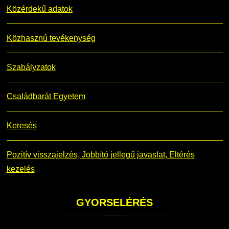
Közérdekű adatok
Közhasznú tevékenység
Szabályzatok
Családbarát Egyetem
Keresés
Pozitív visszajelzés, Jobbító jellegű javaslat, Eltérés
kezelés
GYORSELÉRÉS