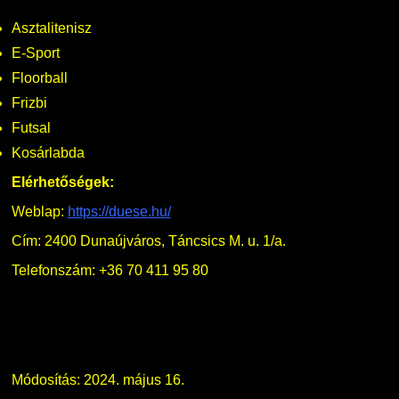
Családbarát Szolgáltató
Origó nyelvvizsga
Kapcsolat
Asztalitenisz
E-Sport
EHÖK
HASIT
Telefonkönyv
Floorball
Frizbi
Hallgatókra érvényes szabályzatok
Neptun
Minőségirányítás
Futsal
Kosárlabda
Ösztöndíjak
Moodle
Intézményi és Tanulmányi Tájékoztató
Elérhetőségek:
Kiemelt ösztöndíjak
K+F+I
Együttműködő partnereink
Weblap:
https://duese.hu/
Cím: 2400 Dunaújváros, Táncsics M. u. 1/a.
Nemzetközi Lehetőségek
Átjelentkezőknek
Telefonszám: +36 70 411 95 80
Szolgáltatások
Kapcsolat
Fordítási Szolgáltatások
TDK/Tehetségnap
Módosítás: 2024. május 16.
GY.I.K.
Online Studium