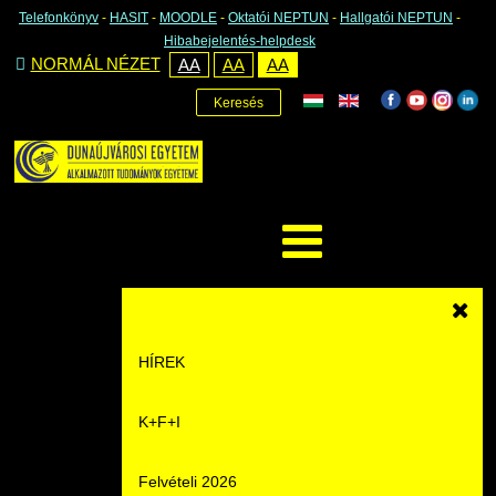
Telefonkönyv
-
HASIT
-
MOODLE
-
Oktatói NEPTUN
-
Hallgatói NEPTUN
-
Hibabejelentés-helpdesk
NORMÁL NÉZET
AA
AA
AA
Keresés
HÍREK
K+F+I
Hírek
Felvételi 2026
Események