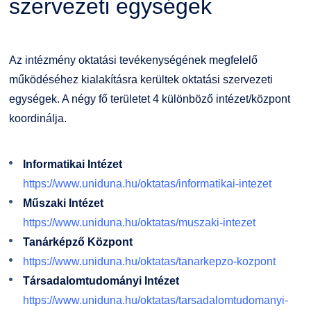
szervezeti egységek
Családbarát Szolgáltató
Origó nyelvvizsga
Kapcsolat
EHÖK
HASIT
Telefonkönyv
Az intézmény oktatási tevékenységének megfelelő
működéséhez kialakításra kerültek oktatási szervezeti
Hallgatókra érvényes szabályzatok
Neptun
Minőségirányítás
egységek. A négy fő területet 4 különböző intézet/központ
koordinálja.
Ösztöndíjak
Moodle
Intézményi és Tanulmányi Tájékoztató
Informatikai Intézet
Kiemelt ösztöndíjak
K+F+I
Együttműködő partnereink
https://www.uniduna.hu/oktatas/informatikai-intezet
Műszaki Intézet
Nemzetközi Lehetőségek
Átjelentkezőknek
https://www.uniduna.hu/oktatas/muszaki-intezet
Tanárképző Központ
Szolgáltatások
Kapcsolat
https://www.uniduna.hu/oktatas/tanarkepzo-kozpont
Társadalomtudományi Intézet
Fordítási Szolgáltatások
TDK/Tehetségnap
https://www.uniduna.hu/oktatas/tarsadalomtudomanyi-