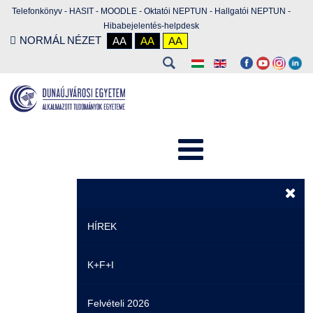
Telefonkönyv
-
HASIT
-
MOODLE
-
Oktatói NEPTUN
-
Hallgatói NEPTUN
-
Hibabejelentés-helpdesk
NORMÁL NÉZET
AA
AA
AA
HÍREK
K+F+I
Hírek
Felvételi 2026
Események