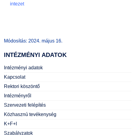
intezet
GY.I.K.
Online Studium
DUE Hallgatói laptop használati segédlet
Képzési Életpályamodell
Kerpely Antal Szakkollégium KASZK
Atomerőművi Képzési Bázis
Módosítás: 2024. május 16.
INTÉZMÉNYI
ADATOK
Intézményi adatok
Kapcsolat
Rektori köszöntő
Intézményről
Szervezeti felépítés
Közhasznú tevékenység
K+F+I
Szabályzatok