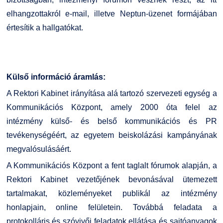
elhangzottakról e-mail, illetve Neptun-üzenet formájában
értesítik a hallgatókat.
Külső információ áramlás:
A Rektori Kabinet irányítása alá tartozó szervezeti egység a
Kommunikációs Központ, amely 2000 óta felel az
intézmény külső- és belső kommunikációs és PR
tevékenységéért, az egyetem beiskolázási kampányának
megvalósulásáért.
A Kommunikációs Központ a fent taglalt fórumok alapján, a
Rektori Kabinet vezetőjének bevonásával ütemezett
tartalmakat, közleményeket publikál az intézmény
honlapjain, online felületein. Továbbá feladata a
protokolláris és szóvivői feladatok ellátása és sajtóanyagok