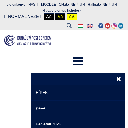
Telefonkönyv
-
HASIT
-
MOODLE
-
Oktatói NEPTUN
-
Hallgatói NEPTUN
-
Hibabejelentés-helpdesk
NORMÁL NÉZET
AA
AA
AA
HÍREK
K+F+I
Hírek
Felvételi 2026
Események