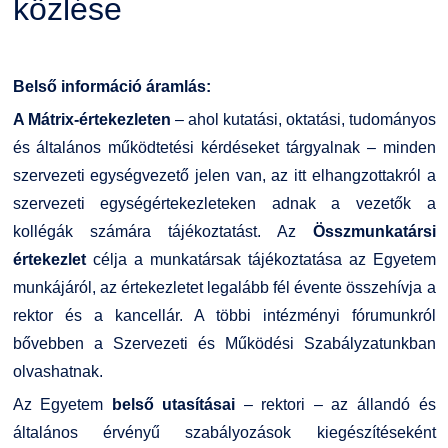
közlése
Családbarát Szolgáltató
Origó nyelvvizsga
Kapcsolat
EHÖK
HASIT
Telefonkönyv
Belső információ áramlás:
A Mátrix-értekezleten
– ahol kutatási, oktatási, tudományos
Hallgatókra érvényes szabályzatok
Neptun
Minőségirányítás
és általános működtetési kérdéseket tárgyalnak – minden
szervezeti egységvezető jelen van, az itt elhangzottakról a
Ösztöndíjak
Moodle
Intézményi és Tanulmányi Tájékoztató
szervezeti egységértekezleteken adnak a vezetők a
kollégák számára tájékoztatást. Az
Összmunkatársi
Kiemelt ösztöndíjak
K+F+I
Együttműködő partnereink
értekezlet
célja a munkatársak tájékoztatása az Egyetem
munkájáról, az értekezletet legalább fél évente összehívja a
Nemzetközi Lehetőségek
Átjelentkezőknek
rektor és a kancellár. A többi intézményi fórumunkról
bővebben a Szervezeti és Működési Szabályzatunkban
Szolgáltatások
Kapcsolat
olvashatnak.
Az Egyetem
belső utasításai
– rektori – az állandó és
Fordítási Szolgáltatások
TDK/Tehetségnap
általános érvényű szabályozások kiegészítéseként