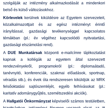
szolgálják az intézmény alkalmazkodását a mindenkori
GY.I.K.
Online Studium
belső és külső változásokhoz.
DUE Hallgatói laptop használati segédlet
Képzési Életpályamodell
Körlevelek
kerülnek kiküldésre az Egyetem szervezeteit,
közalkalmazottjait és az egész intézményt érintő
Kerpely Antal Szakkollégium KASZK
Atomerőművi Képzési Bázis
irányítással, gazdasági tevékenységgel kapcsolatos
témákban (pl.: év végéhez kapcsolódó nyitvatartási,
gazdasági elszámolási rend).
A
DUE Munkatársak
központi e-mailcímre tájékoztatást
kapnak a kollégák az egyetem által szervezett
rendezvényekről, programokról (pl.: diplomaátadó,
tanévnyitó, konferenciák, szakmai előadások, sportnap,
véradás stb.), és évek óta rendszeresen kiküldjük az MRK
felsőoktatási sajtószemléjét, egyéb felhívásokat (pl.:
karitatív adománygyűjtés, szemétszedési akciók).
A
Hallgatói Önkormányzat
képviselői számos testületben,
bizottságban, intézményi fórumon vesznek részt, az itt