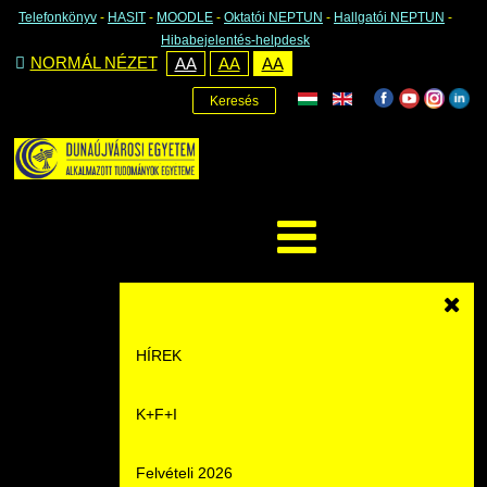
Telefonkönyv
-
HASIT
-
MOODLE
-
Oktatói NEPTUN
-
Hallgatói NEPTUN
-
Hibabejelentés-helpdesk
NORMÁL NÉZET
AA
AA
AA
Keresés
HÍREK
K+F+I
Hírek
Felvételi 2026
Események