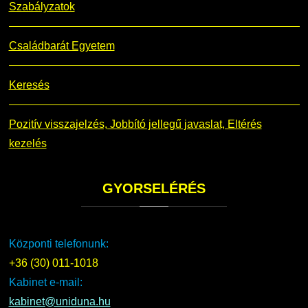
Szabályzatok
Családbarát Egyetem
Keresés
Pozitív visszajelzés, Jobbító jellegű javaslat, Eltérés
kezelés
GYORSELÉRÉS
Központi telefonunk:
+36 (30) 011-1018
Kabinet e-mail:
kabinet@uniduna.hu