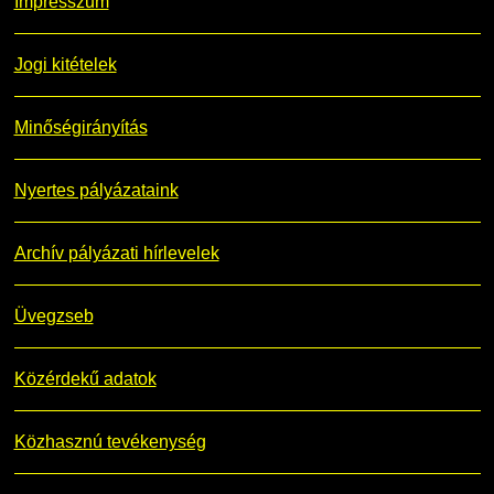
Impresszum
Jogi kitételek
Minőségirányítás
Nyertes pályázataink
Archív pályázati hírlevelek
Üvegzseb
Közérdekű adatok
Közhasznú tevékenység