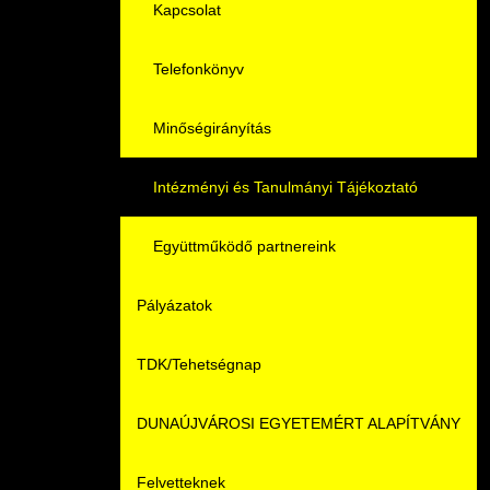
Családbarát Szolgáltató
Origó nyelvvizsga
Kapcsolat
EHÖK
HASIT
Telefonkönyv
Hallgatókra érvényes szabályzatok
Neptun
Minőségirányítás
Ösztöndíjak
Moodle
Intézményi és Tanulmányi Tájékoztató
Kiemelt ösztöndíjak
K+F+I
Együttműködő partnereink
Pályázatok
Nemzetközi Lehetőségek
Átjelentkezőknek
TDK/Tehetségnap
Szolgáltatások
Kapcsolat
DUNAÚJVÁROSI EGYETEMÉRT ALAPÍTVÁNY
Fordítási Szolgáltatások
TDK/Tehetségnap
Felvetteknek
GY.I.K.
Online Studium