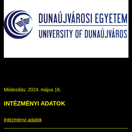
Módosítás: 2024. május 16.
INTÉZMÉNYI
ADATOK
Intézményi adatok