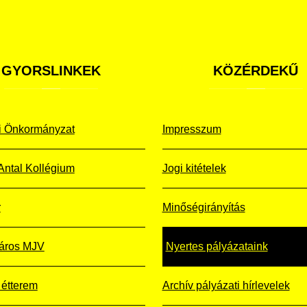
GYORSLINKEK
KÖZÉRDEKŰ
i Önkormányzat
Impresszum
Antal Kollégium
Jogi kitételek
r
Minőségirányítás
áros MJV
Nyertes pályázataink
étterem
Archív pályázati hírlevelek