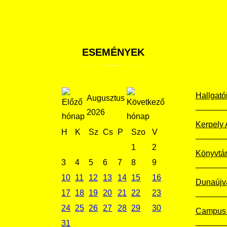
ESEMÉNYEK
Hallgató
Augusztus
2026
Kerpely 
H
K
Sz
Cs
P
Szo
V
1
2
Könyvtá
3
4
5
6
7
8
9
10
11
12
13
14
15
16
Dunaújv
17
18
19
20
21
22
23
24
25
26
27
28
29
30
Campus 
31