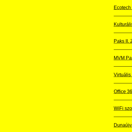
Ecotech 
Kulturál
Paks II. Z
MVM Pak
Virtuális
Office 
WiFi szo
Dunaújv