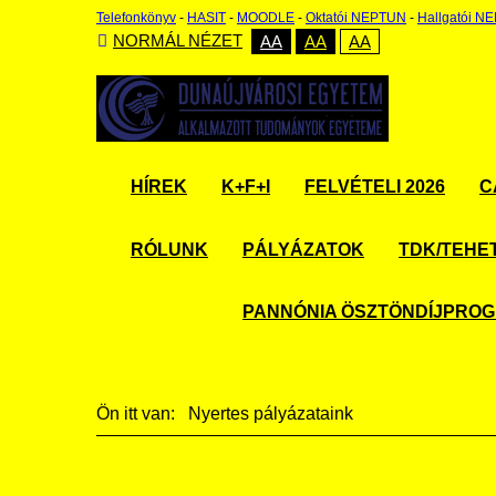
Telefonkönyv
-
HASIT
-
MOODLE
-
Oktatói NEPTUN
-
Hallgatói N
NORMÁL NÉZET
AA
AA
AA
HÍREK
K+F+I
FELVÉTELI 2026
C
RÓLUNK
PÁLYÁZATOK
TDK/TEHE
PANNÓNIA ÖSZTÖNDÍJPRO
Ön itt van:
Nyertes pályázataink