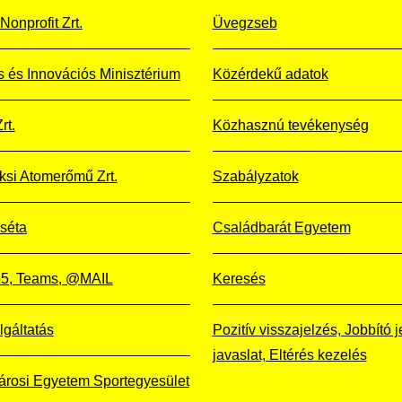
Nonprofit Zrt.
Üvegzseb
is és Innovációs Minisztérium
Közérdekű adatok
rt.
Közhasznú tevékenység
si Atomerőmű Zrt.
Szabályzatok
 séta
Családbarát Egyetem
365, Teams, @MAIL
Keresés
lgáltatás
Pozitív visszajelzés, Jobbító j
javaslat, Eltérés kezelés
árosi Egyetem Sportegyesület