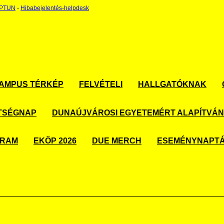
EPTUN
-
Hibabejelentés-helpdesk
AMPUS TÉRKÉP
FELVÉTELI
HALLGATÓKNAK
TSÉGNAP
DUNAÚJVÁROSI EGYETEMÉRT ALAPÍTVÁ
GRAM
EKÖP 2026
DUE MERCH
ESEMÉNYNAPT