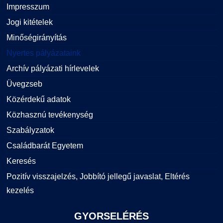
Impresszum
Jogi kitételek
Minőségirányítás
Nyertes pályázataink
Archív pályázati hírlevelek
Üvegzseb
Közérdekű adatok
Közhasznú tevékenység
Szabályzatok
Családbarát Egyetem
Keresés
Pozitív visszajelzés, Jobbító jellegű javaslat, Eltérés
kezelés
GYORSELÉRÉS