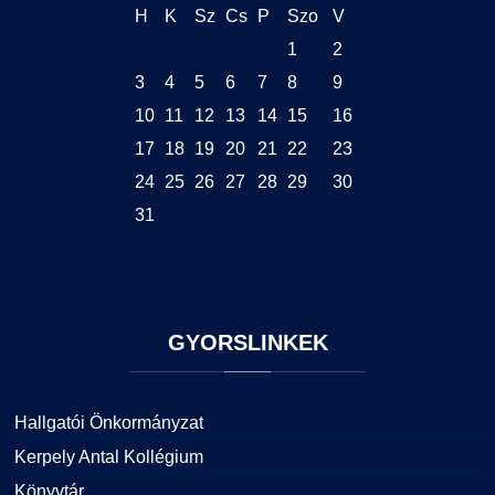
H
K
Sz
Cs
P
Szo
V
GY.I.K.
Online Studium
1
2
DUE Hallgatói laptop használati segédlet
Képzési Életpályamodell
3
4
5
6
7
8
9
10
11
12
13
14
15
16
Kerpely Antal Szakkollégium KASZK
Atomerőművi Képzési Bázis
17
18
19
20
21
22
23
24
25
26
27
28
29
30
31
GYORSLINKEK
Hallgatói Önkormányzat
Kerpely Antal Kollégium
Könyvtár