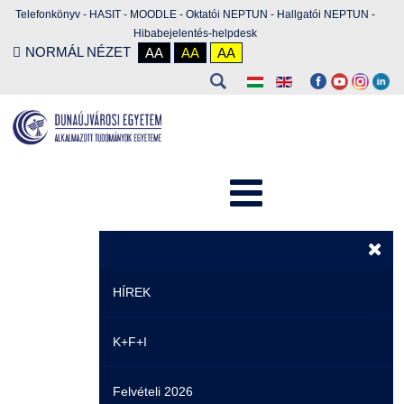
Telefonkönyv
-
HASIT
-
MOODLE
-
Oktatói NEPTUN
-
Hallgatói NEPTUN
-
Hibabejelentés-helpdesk
NORMÁL NÉZET
AA
AA
AA
HÍREK
K+F+I
Hírek
Felvételi 2026
Események