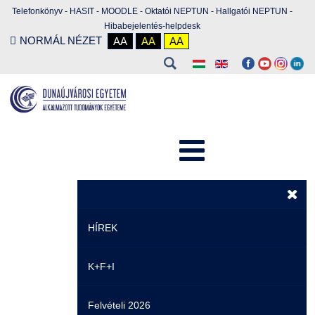
Telefonkönyv
-
HASIT
-
MOODLE
-
Oktatói NEPTUN
-
Hallgatói NEPTUN
-
Hibabejelentés-helpdesk
NORMÁL NÉZET
AA
AA
AA
HÍREK
K+F+I
Hírek
Felvételi 2026
Események