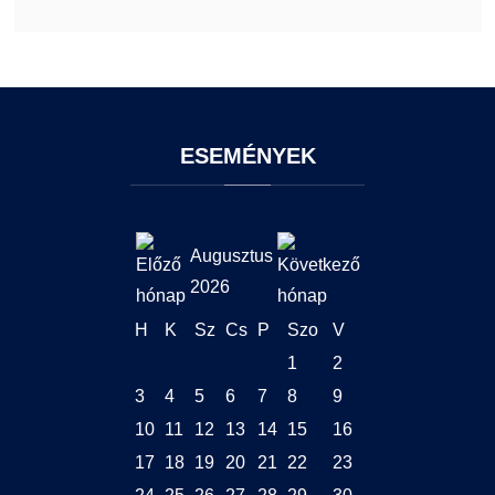
GY.I.K.
Online Studium
DUE Hallgatói laptop használati segédlet
Képzési Életpályamodell
Kerpely Antal Szakkollégium KASZK
Atomerőművi Képzési Bázis
ESEMÉNYEK
Augusztus
2026
H
K
Sz
Cs
P
Szo
V
1
2
3
4
5
6
7
8
9
10
11
12
13
14
15
16
17
18
19
20
21
22
23