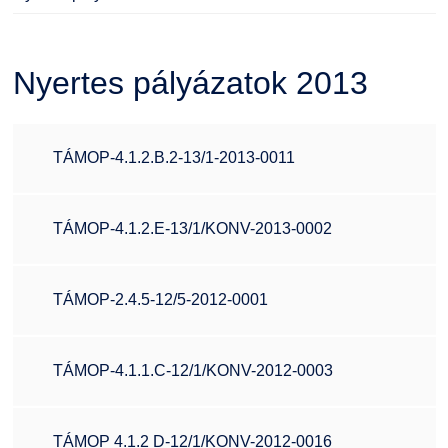
Családbarát Szolgáltató
Origó nyelvvizsga
Kapcsolat
Nyertes pályázatok 2013
EHÖK
HASIT
Telefonkönyv
Hallgatókra érvényes szabályzatok
Neptun
Minőségirányítás
TÁMOP-4.1.2.B.2-13/1-2013-0011
Ösztöndíjak
Moodle
Intézményi és Tanulmányi Tájékoztató
TÁMOP-4.1.2.E-13/1/KONV-2013-0002
Kiemelt ösztöndíjak
K+F+I
Együttműködő partnereink
TÁMOP-2.4.5-12/5-2012-0001
Nemzetközi Lehetőségek
Átjelentkezőknek
Szolgáltatások
Kapcsolat
TÁMOP-4.1.1.C-12/1/KONV-2012-0003
Fordítási Szolgáltatások
TDK/Tehetségnap
TÁMOP 4.1.2 D-12/1/KONV-2012-0016