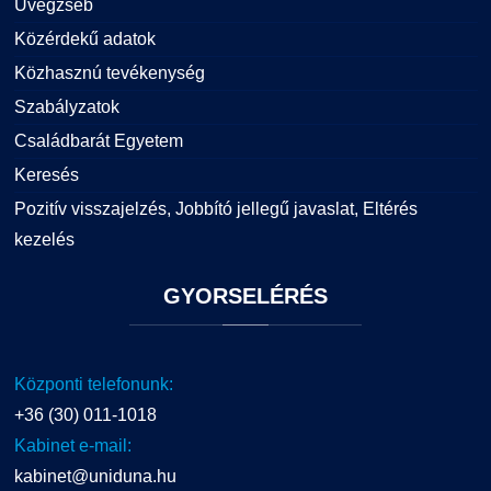
Üvegzseb
Közérdekű adatok
Közhasznú tevékenység
Szabályzatok
Családbarát Egyetem
Keresés
Pozitív visszajelzés, Jobbító jellegű javaslat, Eltérés
kezelés
GYORSELÉRÉS
Központi telefonunk:
+36 (30) 011-1018
Kabinet e-mail:
kabinet@uniduna.hu