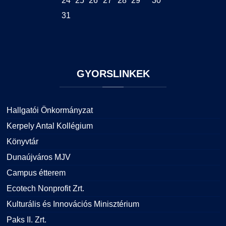
24
25
26
27
28
29
30
31
GYORSLINKEK
Hallgatói Önkormányzat
Kerpely Antal Kollégium
Könyvtár
Dunaújváros MJV
Campus étterem
Ecotech Nonprofit Zrt.
Kulturális és Innovációs Minisztérium
Paks II. Zrt.