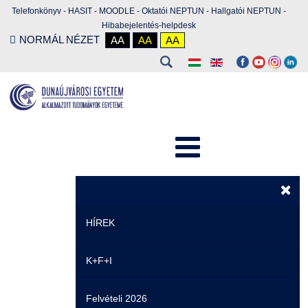
Telefonkönyv
-
HASIT
-
MOODLE
-
Oktatói NEPTUN
-
Hallgatói NEPTUN
-
Hibabejelentés-helpdesk
NORMÁL NÉZET
AA
AA
AA
HÍREK
K+F+I
Hírek
Felvételi 2026
Események