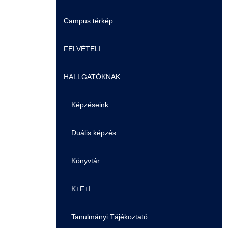
Campus térkép
Videók
FELVÉTELI
Álláshirdetések
HALLGATÓKNAK
Pontozási rendszer szabályai
Felvetteknek
Képzéseink
Képzéseink
Duális képzés
Duális képzés
Könyvtár
Átjelentkezés
K+F+I
Gyakori Kérdések
Tanulmányi Tájékoztató