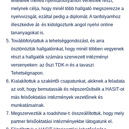
feltételek mellett nyelvtanfolyamon vehetnek részt,
melynek célja, hogy minél több hallgató megszerezze a
nyelvvizsgát, ezáltal pedig a diplomát. A tanfolyamhoz
illeszkedve át- és kidolgoztunk angol nyelvi online
tananyagokat is.
Továbbfolytattuk a tehetséggondozást, és arra
ösztönöztük hallgatóinkat, hogy minél többen vegyenek
részt a hallgatók számára szervezett intézményi
versenyeken: az őszi TDK-n és a tavaszi
Tehetségnapon.
Kialakítottuk a szakértői csapatunkat, akiknek a feladata
az volt, hogy bemutassák és népszerűsítsék a HASIT-ot
más felsőoktatási intézmények vezetőinek és
munkatársainak.
Megszerveztük a roadshow-t: összeállítottuk, hogy mely
partner felsőoktatási intézményekbe látogatunk el.