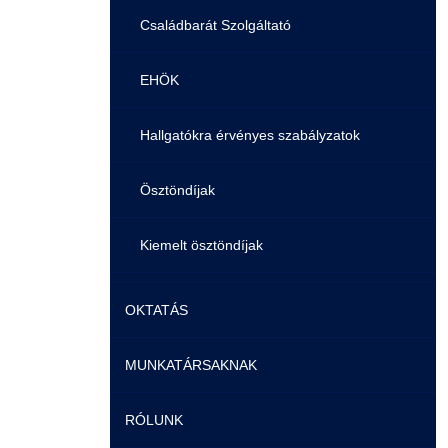
Családbarát Szolgáltató
EHÖK
Hallgatókra érvényes szabályzatok
Ösztöndíjak
Kiemelt ösztöndíjak
Nemzetközi Lehetőségek
OKTATÁS
Szolgáltatások
MUNKATÁRSAKNAK
Képzéseink
Fordítási Szolgáltatások
RÓLUNK
Duális képzés
Képzéseink