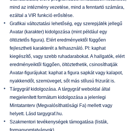
mind az intézmény vezetése, mind a fenntartó számára,
ezáltal a VIR funkció erősítése.
Grafikai változtatási lehetőség, egy szerepjáték jellegű
Avatar (karakter) kidolgozása (mint például egy
öltöztetős figura). Elért eredményektől függően
fejlesztheti karakterét a felhasználó. Pl: kaphat
kiegészítő, vagy szebb ruhadarabokat. A hallgatók, elért
eredményeiktől függően, öltöztethetik, csinosíthatják
Avatar-figurájukat: kaphat a figura sapkát vagy kalapot,
nyakkendőt, szemüveget, sőt más stílusú frizurát is.
Tárgygráf kidolgozása. A tárgygráf weboldal által
megjelenített formátum kidolgozása a jelenlegi
Mintatanterv (Megvalósíthatósági Fa) mellett vagy
helyett. Lásd targygraf.hu.
Szakmentori tevékenységek támogatása (listák,
formanyomtatványok).