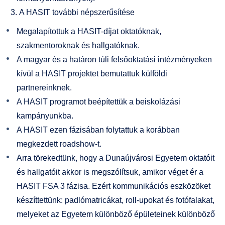
A HASIT további népszerűsítése
Megalapítottuk a HASIT-díjat oktatóknak,
szakmentoroknak és hallgatóknak.
A magyar és a határon túli felsőoktatási intézményeken
kívül a HASIT projektet bemutattuk külföldi
partnereinknek.
A HASIT programot beépítettük a beiskolázási
kampányunkba.
A HASIT ezen fázisában folytattuk a korábban
megkezdett roadshow-t.
Arra törekedtünk, hogy a Dunaújvárosi Egyetem oktatóit
és hallgatóit akkor is megszólítsuk, amikor véget ér a
HASIT FSA 3 fázisa. Ezért kommunikációs eszközöket
készíttettünk: padlómatricákat, roll-upokat és fotófalakat,
melyeket az Egyetem különböző épületeinek különböző