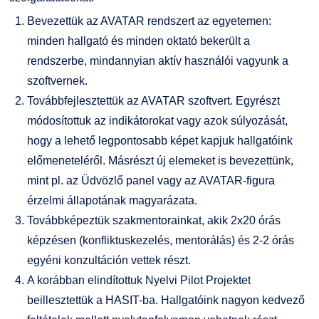
Bevezettük az AVATAR rendszert az egyetemen:
minden hallgató és minden oktató bekerült a
rendszerbe, mindannyian aktív használói vagyunk a
szoftvernek.
Továbbfejlesztettük az AVATAR szoftvert. Egyrészt
módosítottuk az indikátorokat vagy azok súlyozását,
hogy a lehető legpontosabb képet kapjuk hallgatóink
előmeneteléről. Másrészt új elemeket is bevezettünk,
mint pl. az Üdvözlő panel vagy az AVATAR-figura
érzelmi állapotának magyarázata.
Továbbképeztük szakmentorainkat, akik 2x20 órás
képzésen (konfliktuskezelés, mentorálás) és 2-2 órás
egyéni konzultáción vettek részt.
A korábban elindítottuk Nyelvi Pilot Projektet
beillesztettük a HASIT-ba. Hallgatóink nagyon kedvező