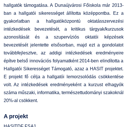
hallgatók támogatása. A Dunaújvárosi Főiskola már 2013-
ban a hallgatói sikerességet állította középpontba. Ez a
gyakorlatban a hallgatóközpontú oktatásszervezési
intézkedések bevezetését, a kritikus tárgyak/kurzusok
azonosítását és a szupervíziós oktatói képzések
bevezetését jelentette elsősorban, majd ezt a gondolatot
továbbfejlesztve, az addigi intézkedések eredményeire
építve belső innovációs folyamatként 2014-ben elindította a
Hallgatói Sikerességet Támogató, azaz a HASIT projektet.
E projekt fő célja a hallgatói lemorzsolódás csökkentése
volt. Az intézkedések eredményeként a kurzust elhagyók
száma műszaki, informatika, természettudományi szakoknál
20%-al csökkent.
A projekt
HASITDF FSA1