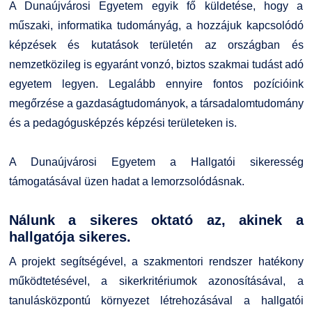
A Dunaújvárosi Egyetem egyik fő küldetése, hogy a
Kapcsolat
műszaki, informatika tudományág, a hozzájuk kapcsolódó
képzések és kutatások területén az országban és
TDK/Tehetségnap
nemzetközileg is egyaránt vonzó, biztos szakmai tudást adó
egyetem legyen. Legalább ennyire fontos pozícióink
Online Studium
megőrzése a gazdaságtudományok, a társadalomtudomány
és a pedagógusképzés képzési területeken is.
Képzési Életpályamodell
Atomerőművi Képzési Bázis
A Dunaújvárosi Egyetem a Hallgatói sikeresség
támogatásával üzen hadat a lemorzsolódásnak.
Nálunk a sikeres oktató az, akinek a
hallgatója sikeres.
A projekt segítségével, a szakmentori rendszer hatékony
működtetésével, a sikerkritériumok azonosításával, a
tanulásközpontú környezet létrehozásával a hallgatói