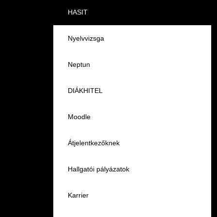
Pályaorientációs tanácsadás
HASIT
MTMI Szakok
Nyelvvizsga
Sportolóként egyetemista
Neptun
DIÁKHITEL
Moodle
Átjelentkezőknek
Hallgatói pályázatok
Karrier