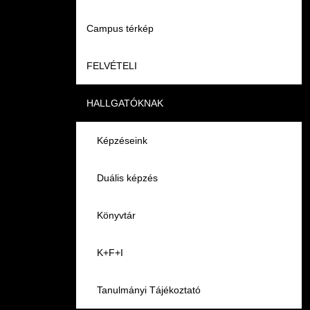
Campus térkép
Videók
FELVÉTELI
Álláshirdetések
HALLGATÓKNAK
Pontozási rendszer szabályai
Felvetteknek
Képzéseink
Képzéseink
Duális képzés
Duális képzés
Könyvtár
Átjelentkezés
K+F+I
Gyakori Kérdések
Tanulmányi Tájékoztató