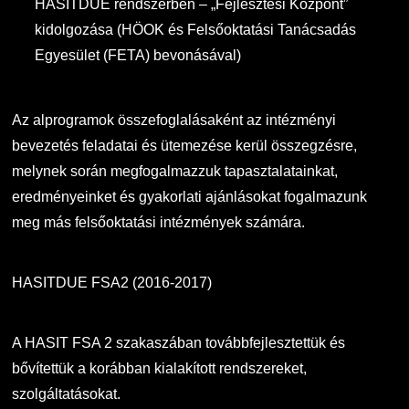
HASITDUE rendszerben – „Fejlesztési Központ”
kidolgozása (HÖOK és Felsőoktatási Tanácsadás
Egyesület (FETA) bevonásával)
Az alprogramok összefoglalásaként az intézményi
bevezetés feladatai és ütemezése kerül összegzésre,
melynek során megfogalmazzuk tapasztalatainkat,
eredményeinket és gyakorlati ajánlásokat fogalmazunk
meg más felsőoktatási intézmények számára.
HASITDUE FSA2 (2016-2017)
A HASIT FSA 2 szakaszában továbbfejlesztettük és
bővítettük a korábban kialakított rendszereket,
szolgáltatásokat.