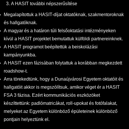
A HASIT további népszerűsítése
Megalapítottuk a HASIT-díjat oktatóknak, szakmentoroknak
és hallgatóknak.
A magyar és a határon túli felsőoktatási intézményeken
kívül a HASIT projektet bemutattuk külföldi partnereinknek.
A HASIT programot beépítettük a beiskolázási
kampányunkba.
A HASIT ezen fázisában folytattuk a korábban megkezdett
roadshow-t.
Arra törekedtünk, hogy a Dunaújvárosi Egyetem oktatóit és
hallgatóit akkor is megszólítsuk, amikor véget ér a HASIT
FSA 3 fázisa. Ezért kommunikációs eszközöket
készíttettünk: padlómatricákat, roll-upokat és fotófalakat,
melyeket az Egyetem különböző épületeinek különböző
pontjain helyeztünk el.