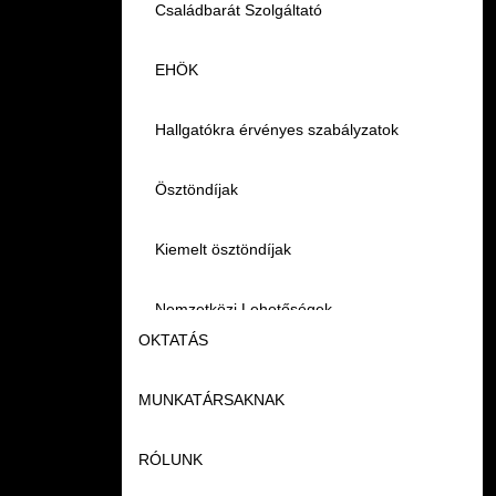
Családbarát Szolgáltató
EHÖK
Hallgatókra érvényes szabályzatok
Ösztöndíjak
Kiemelt ösztöndíjak
Nemzetközi Lehetőségek
OKTATÁS
Szolgáltatások
MUNKATÁRSAKNAK
Képzéseink
Fordítási Szolgáltatások
RÓLUNK
Duális képzés
Képzéseink
GY.I.K.