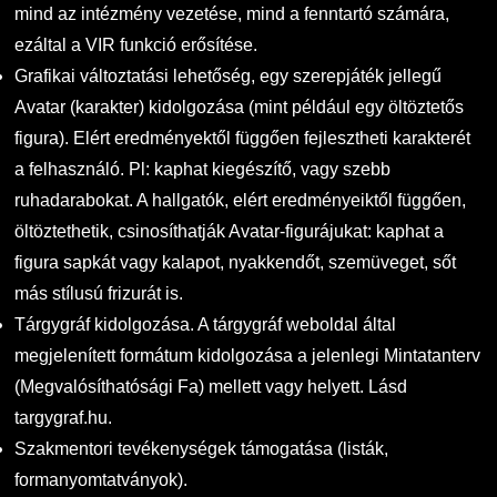
mind az intézmény vezetése, mind a fenntartó számára,
ezáltal a VIR funkció erősítése.
Grafikai változtatási lehetőség, egy szerepjáték jellegű
Avatar (karakter) kidolgozása (mint például egy öltöztetős
figura). Elért eredményektől függően fejlesztheti karakterét
a felhasználó. Pl: kaphat kiegészítő, vagy szebb
ruhadarabokat. A hallgatók, elért eredményeiktől függően,
öltöztethetik, csinosíthatják Avatar-figurájukat: kaphat a
figura sapkát vagy kalapot, nyakkendőt, szemüveget, sőt
más stílusú frizurát is.
Tárgygráf kidolgozása. A tárgygráf weboldal által
megjelenített formátum kidolgozása a jelenlegi Mintatanterv
(Megvalósíthatósági Fa) mellett vagy helyett. Lásd
targygraf.hu.
Szakmentori tevékenységek támogatása (listák,
formanyomtatványok).