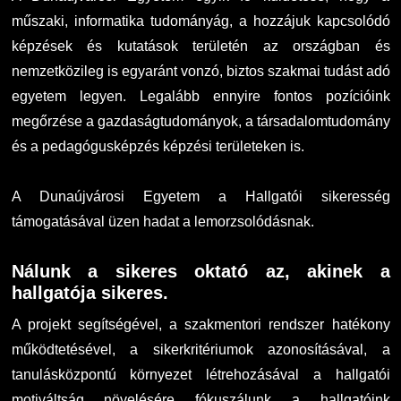
műszaki, informatika tudományág, a hozzájuk kapcsolódó
TDK/Tehetségnap
képzések és kutatások területén az országban és
nemzetközileg is egyaránt vonzó, biztos szakmai tudást adó
Online Studium
egyetem legyen. Legalább ennyire fontos pozícióink
megőrzése a gazdaságtudományok, a társadalomtudomány
Képzési Életpályamodell
és a pedagógusképzés képzési területeken is.
Atomerőművi Képzési Bázis
A Dunaújvárosi Egyetem a Hallgatói sikeresség
támogatásával üzen hadat a lemorzsolódásnak.
Nálunk a sikeres oktató az, akinek a
hallgatója sikeres.
A projekt segítségével, a szakmentori rendszer hatékony
működtetésével, a sikerkritériumok azonosításával, a
tanulásközpontú környezet létrehozásával a hallgatói
motiváltság növelésére fókuszálunk a hallgatóink