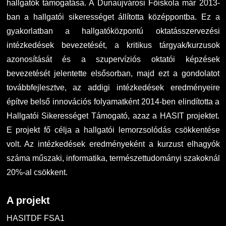
hallgatók támogatása. A Dunaújvárosi Főiskola már 2013-
ban a hallgatói sikerességet állította középpontba. Ez a
gyakorlatban a hallgatóközpontú oktatásszervezési
intézkedések bevezetését, a kritikus tárgyak/kurzusok
azonosítását és a szupervíziós oktatói képzések
bevezetését jelentette elsősorban, majd ezt a gondolatot
továbbfejlesztve, az addigi intézkedések eredményeire
építve belső innovációs folyamatként 2014-ben elindította a
Hallgatói Sikerességet Támogató, azaz a HASIT projektet.
E projekt fő célja a hallgatói lemorzsolódás csökkentése
volt. Az intézkedések eredményeként a kurzust elhagyók
száma műszaki, informatika, természettudományi szakoknál
20%-al csökkent.
A projekt
HASITDF FSA1