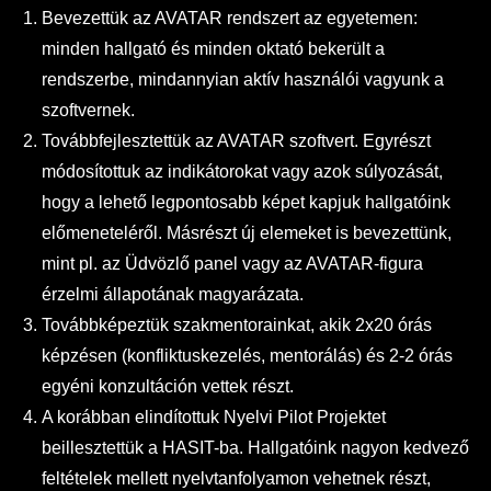
Bevezettük az AVATAR rendszert az egyetemen:
minden hallgató és minden oktató bekerült a
rendszerbe, mindannyian aktív használói vagyunk a
szoftvernek.
Továbbfejlesztettük az AVATAR szoftvert. Egyrészt
módosítottuk az indikátorokat vagy azok súlyozását,
hogy a lehető legpontosabb képet kapjuk hallgatóink
előmeneteléről. Másrészt új elemeket is bevezettünk,
mint pl. az Üdvözlő panel vagy az AVATAR-figura
érzelmi állapotának magyarázata.
Továbbképeztük szakmentorainkat, akik 2x20 órás
képzésen (konfliktuskezelés, mentorálás) és 2-2 órás
egyéni konzultáción vettek részt.
A korábban elindítottuk Nyelvi Pilot Projektet
beillesztettük a HASIT-ba. Hallgatóink nagyon kedvező
feltételek mellett nyelvtanfolyamon vehetnek részt,