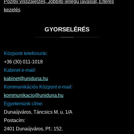
Pozitív visszajelzés, Jobbító jellegű javaslat, Eltérés
kezelés
GYORSELÉRÉS
Központi telefonunk:
+36 (30) 011-1018
Kabinet e-mail:
kabinet@uniduna.hu
Kommunikációs Központ e-mail:
kommunikacio@uniduna.hu
Egyetemünk címe:
Dunaújváros, Táncsics M. u. 1/A
Postacím:
2401 Dunaújváros, Pf.: 152.