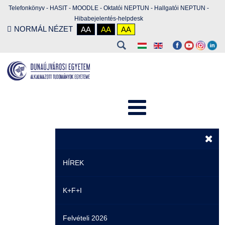
Telefonkönyv
-
HASIT
-
MOODLE
-
Oktatói NEPTUN
-
Hallgatói NEPTUN
-
Hibabejelentés-helpdesk
NORMÁL NÉZET
AA
AA
AA
HÍREK
K+F+I
Hírek
Felvételi 2026
Események