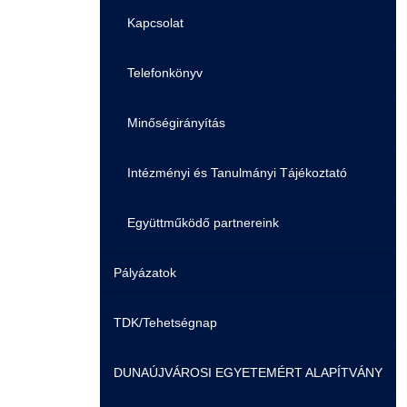
Családbarát Szolgáltató
Origó nyelvvizsga
Kapcsolat
EHÖK
HASIT
Telefonkönyv
Hallgatókra érvényes szabályzatok
Neptun
Minőségirányítás
Ösztöndíjak
Moodle
Intézményi és Tanulmányi Tájékoztató
Kiemelt ösztöndíjak
K+F+I
Együttműködő partnereink
Pályázatok
Nemzetközi Lehetőségek
Átjelentkezőknek
TDK/Tehetségnap
Szolgáltatások
Kapcsolat
DUNAÚJVÁROSI EGYETEMÉRT ALAPÍTVÁNY
Fordítási Szolgáltatások
TDK/Tehetségnap