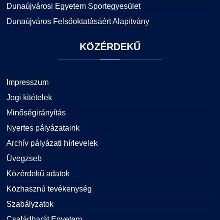
Dunaújvárosi Egyetem Sportegyesület
Dunaújváros Felsőoktatásáért Alapítvány
KÖZÉRDEKŰ
Impresszum
Jogi kitételek
Minőségirányítás
Nyertes pályázataink
Archív pályázati hírlevelek
Üvegzseb
Közérdekű adatok
Közhasznú tevékenység
Szabályzatok
Családbarát Egyetem