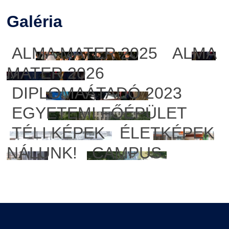
Galéria
ALMA MATER 2025
ALMA
MATER 2026
DIPLOMAÁTADÓ 2023
EGYETEMI FŐÉPÜLET
TÉLI KÉPEK
ÉLETKÉPEK
NÁLUNK!
CAMPUS