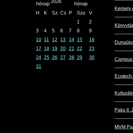
2026
Kerpely 
H
K
Sz
Cs
P
Szo
V
1
2
Könyvtá
3
4
5
6
7
8
9
10
11
12
13
14
15
16
Dunaújv
17
18
19
20
21
22
23
24
25
26
27
28
29
30
Campus 
31
Ecotech 
Kulturál
Paks II. Z
MVM Pak