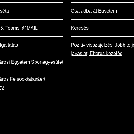
 séta
Családbarát Egyetem
365, Teams, @MAIL
Keresés
lgáltatás
Pozitív visszajelzés, Jobbító j
javaslat, Eltérés kezelés
árosi Egyetem Sportegyesület
ros Felsőoktatásáért
ny