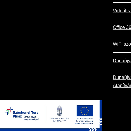
Virtuális
Office 
WiFi szo
Dunaújv
Dunaújvá
Alapítvá