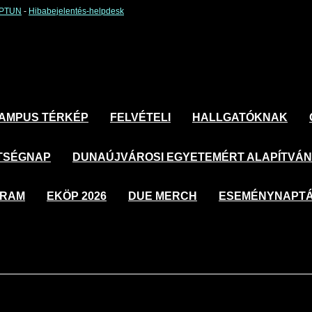
EPTUN
-
Hibabejelentés-helpdesk
AMPUS TÉRKÉP
FELVÉTELI
HALLGATÓKNAK
TSÉGNAP
DUNAÚJVÁROSI EGYETEMÉRT ALAPÍTVÁ
GRAM
EKÖP 2026
DUE MERCH
ESEMÉNYNAPT