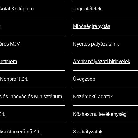
Antal Kollégium
Jogi kitételek
r
Minőségirányítás
áros MJV
Nyertes pályázataink
étterem
Archív pályázati hírlevelek
Nonprofit Zrt.
Üvegzseb
is és Innovációs Minisztérium
Közérdekű adatok
rt.
Közhasznú tevékenység
si Atomerőmű Zrt.
Szabályzatok