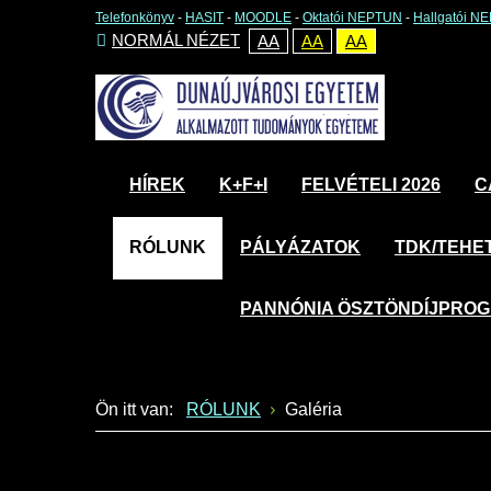
Telefonkönyv
-
HASIT
-
MOODLE
-
Oktatói NEPTUN
-
Hallgatói N
NORMÁL NÉZET
AA
AA
AA
HÍREK
K+F+I
FELVÉTELI 2026
C
RÓLUNK
PÁLYÁZATOK
TDK/TEHE
PANNÓNIA ÖSZTÖNDÍJPRO
Ön itt van:
RÓLUNK
Galéria