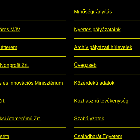
r
Minőségirányítás
áros MJV
Nyertes pályázataink
étterem
Archív pályázati hírlevelek
Nonprofit Zrt.
Üvegzseb
is és Innovációs Minisztérium
Közérdekű adatok
rt.
Közhasznú tevékenység
si Atomerőmű Zrt.
Szabályzatok
 séta
Családbarát Egyetem