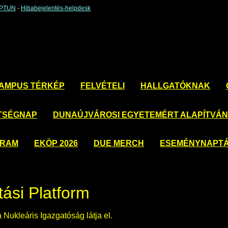
EPTUN
-
Hibabejelentés-helpdesk
AMPUS TÉRKÉP
FELVÉTELI
HALLGATÓKNAK
TSÉGNAP
DUNAÚJVÁROSI EGYETEMÉRT ALAPÍTVÁ
GRAM
EKÖP 2026
DUE MERCH
ESEMÉNYNAPT
tási Platform
 Nukleáris Igazgatóság látja el.