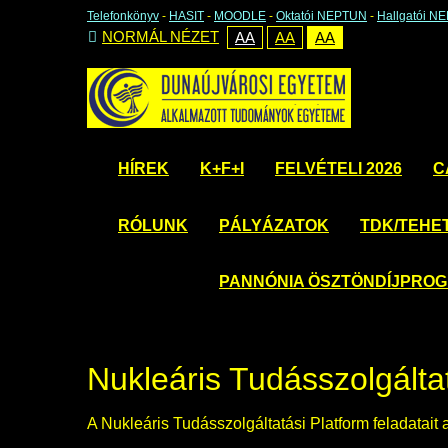
Telefonkönyv
-
HASIT
-
MOODLE
-
Oktatói NEPTUN
-
Hallgatói N
NORMÁL NÉZET
AA
AA
AA
HÍREK
K+F+I
FELVÉTELI 2026
C
RÓLUNK
PÁLYÁZATOK
TDK/TEHE
PANNÓNIA ÖSZTÖNDÍJPRO
Nukleáris Tudásszolgálta
A Nukleáris Tudásszolgáltatási Platform feladatait a