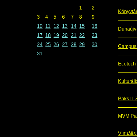
1
2
Könyvtá
3
4
5
6
7
8
9
10
11
12
13
14
15
16
Dunaújv
17
18
19
20
21
22
23
24
25
26
27
28
29
30
Campus 
31
Ecotech 
Kulturál
Paks II. Z
MVM Pak
Virtuális