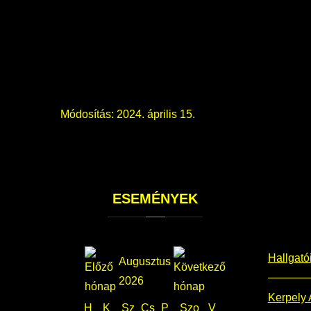
Módosítás: 2024. április 15.
ESEMÉNYEK
Hallgató
Augusztus
2026
Kerpely 
H
K
Sz
Cs
P
Szo
V