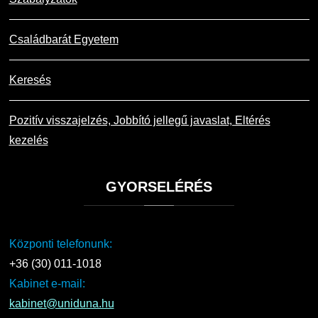
Családbarát Egyetem
Keresés
Pozitív visszajelzés, Jobbító jellegű javaslat, Eltérés
kezelés
GYORSELÉRÉS
Központi telefonunk:
+36 (30) 011-1018
Kabinet e-mail:
kabinet@uniduna.hu