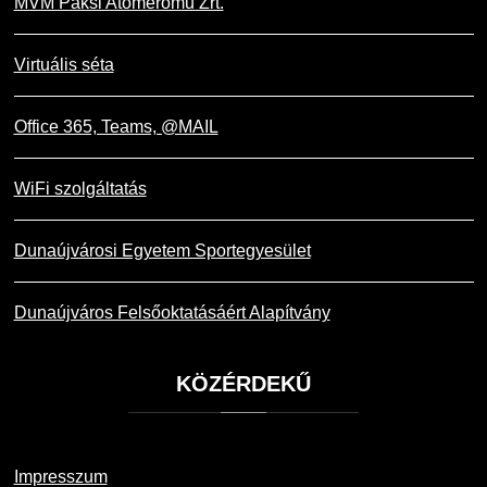
MVM Paksi Atomerőmű Zrt.
Virtuális séta
Office 365, Teams, @MAIL
WiFi szolgáltatás
Dunaújvárosi Egyetem Sportegyesület
Dunaújváros Felsőoktatásáért Alapítvány
KÖZÉRDEKŰ
Impresszum