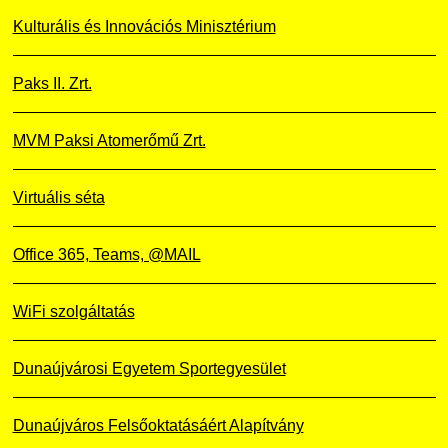
Kulturális és Innovációs Minisztérium
Paks II. Zrt.
MVM Paksi Atomerőmű Zrt.
Virtuális séta
Office 365, Teams, @MAIL
WiFi szolgáltatás
Dunaújvárosi Egyetem Sportegyesület
Dunaújváros Felsőoktatásáért Alapítvány