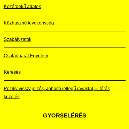
Közérdekű adatok
Közhasznú tevékenység
Szabályzatok
Családbarát Egyetem
Keresés
Pozitív visszajelzés, Jobbító jellegű javaslat, Eltérés
kezelés
GYORSELÉRÉS