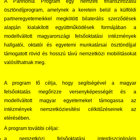
A Pannónia Program egy nemzeti finanszírozású
Családbarát Szolgáltató
Origó nyelvvizsga
Kapcsolat
ösztöndíjprogram, amelynek a keretein belül a külföldi
partneregyetemeikkel megkötött bilaterális szerződések
EHÖK
HASIT
Telefonkönyv
alapján kialakított együttműködések formájában a
modellváltott magyarországi felsőoktatási intézmények
Hallgatókra érvényes szabályzatok
Neptun
Minőségirányítás
hallgatói, oktatói és egyetemi munkatársai ösztöndíjjal
támogatott rövid és hosszú távú nemzetközi mobilitásokat
Ösztöndíjak
Moodle
Intézményi és Tanulmányi Tájékoztató
valósíthatnak meg.
Kiemelt ösztöndíjak
K+F+I
Együttműködő partnereink
A program fő célja, hogy segítségével a magyar
Nemzetközi Lehetőségek
Átjelentkezőknek
felsőoktatás megőrizze versenyképességét és a
modellváltott magyar egyetemeket támogassa az
Szolgáltatások
Kapcsolat
intézmények nemzetköziesítési célkitűzéseinek az
elérésében.
Fordítási Szolgáltatások
TDK/Tehetségnap
A program további céljai:
GY.I.K.
Online Studium
a nemzetközi felsőoktatási interdiszciplináris