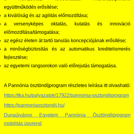
együttműködés erősítése;
DUE Hallgatói laptop használati segédlet
Képzési Életpályamodell
a kiválóság és az agilitás előmozdítása;
a versenyképes oktatás, kutatás és innováció
Kerpely Antal Szakkollégium KASZK
Atomerőművi Képzési Bázis
előmozdítása/támogatása;
az egész életen át tartó tanulás koncepciójának erősítése;
a minőségbiztosítás és az automatikus kreditelismerés
fejlesztése;
az egyetemi rangsorokon való előrejutás támogatása.
A Pannónia ösztöndíjprogram részletes leírása itt olvasható:
https://tka.hu/palyazatok/17922/pannonia-osztondijprogram
https://pannoniaosztondij.hu/
Dunaújvárosi Egyetem Pannónia Ösztöndíjprogram
mobilitás ügyrend