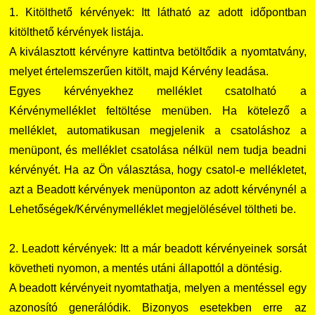
1. Kitölthető kérvények: Itt látható az adott időpontban
kitölthető kérvények listája.
A kiválasztott kérvényre kattintva betöltődik a nyomtatvány,
melyet értelemszerűen kitölt, majd Kérvény leadása.
Egyes kérvényekhez melléklet csatolható a
Kérvénymelléklet feltöltése menüben. Ha kötelező a
melléklet, automatikusan megjelenik a csatoláshoz a
menüpont, és melléklet csatolása nélkül nem tudja beadni
kérvényét. Ha az Ön választása, hogy csatol-e mellékletet,
azt a Beadott kérvények menüponton az adott kérvénynél a
Lehetőségek/Kérvénymelléklet megjelölésével töltheti be.
2. Leadott kérvények: Itt a már beadott kérvényeinek sorsát
követheti nyomon, a mentés utáni állapottól a döntésig.
A beadott kérvényeit nyomtathatja, melyen a mentéssel egy
azonosító generálódik. Bizonyos esetekben erre az