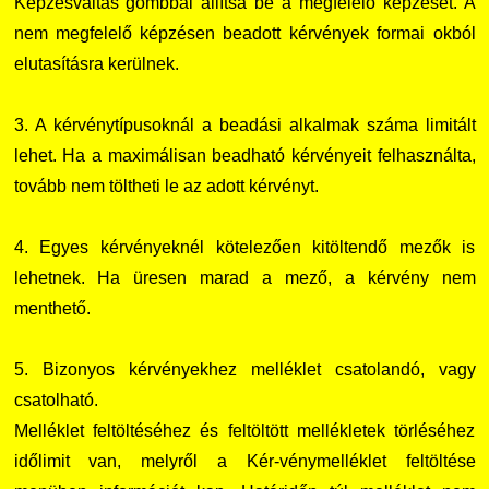
Képzésváltás gombbal állítsa be a megfelelő képzését. A
nem megfelelő képzésen beadott kérvények formai okból
elutasításra kerülnek.
3. A kérvénytípusoknál a beadási alkalmak száma limitált
lehet. Ha a maximálisan beadható kérvényeit felhasználta,
tovább nem töltheti le az adott kérvényt.
4. Egyes kérvényeknél kötelezően kitöltendő mezők is
lehetnek. Ha üresen marad a mező, a kérvény nem
menthető.
5. Bizonyos kérvényekhez melléklet csatolandó, vagy
csatolható.
Melléklet feltöltéséhez és feltöltött mellékletek törléséhez
időlimit van, melyről a Kér-vénymelléklet feltöltése