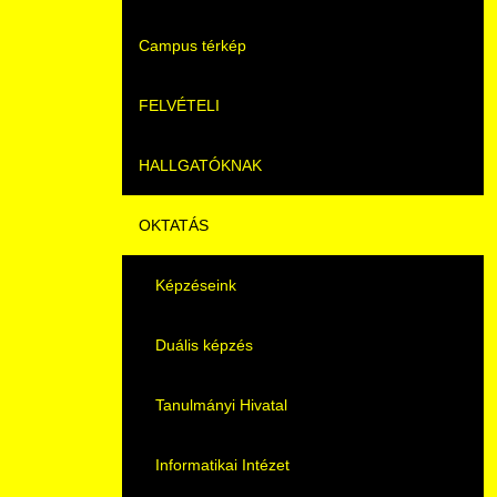
Campus térkép
Videók
FELVÉTELI
Álláshirdetések
HALLGATÓKNAK
Pontozási rendszer szabályai
OKTATÁS
Felvetteknek
Képzéseink
Képzéseink
Duális képzés
Képzéseink
Duális képzés
Könyvtár
Duális képzés
Átjelentkezés
K+F+I
Tanulmányi Hivatal
Gyakori Kérdések
Tanulmányi Tájékoztató
Informatikai Intézet