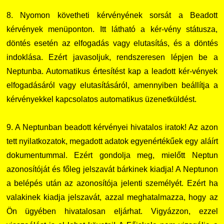
8. Nyomon követheti kérvényének sorsát a Beadott
kérvények menüponton. Itt látható a kér-vény státusza,
döntés esetén az elfogadás vagy elutasítás, és a döntés
indoklása. Ezért javasoljuk, rendszeresen lépjen be a
Neptunba. Automatikus értesítést kap a leadott kér-vények
elfogadásáról vagy elutasításáról, amennyiben beállítja a
kérvényekkel kapcsolatos automatikus üzenetküldést.
9. A Neptunban beadott kérvényei hivatalos iratok! Az azon
tett nyilatkozatok, megadott adatok egyenértékűek egy aláírt
dokumentummal. Ezért gondolja meg, mielőtt Neptun
azonosítóját és főleg jelszavát bárkinek kiadja! A Neptunon
a belépés után az azonosítója jelenti személyét. Ezért ha
valakinek kiadja jelszavát, azzal meghatalmazza, hogy az
Ön ügyében hivatalosan eljárhat. Vigyázzon, ezzel