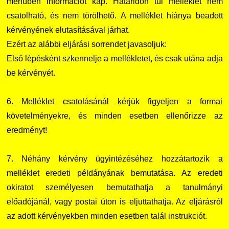
menüben információt kap. Határidőn túl melléklet nem
csatolható, és nem törölhető. A melléklet hiánya beadott
kérvényének elutasításával járhat.
Ezért az alábbi eljárási sorrendet javasoljuk:
Első lépésként szkennelje a mellékletet, és csak utána adja
be kérvényét.
6. Melléklet csatolásánál kérjük figyeljen a formai
követelményekre, és minden esetben ellenőrizze az
eredményt!
7. Néhány kérvény ügyintézéséhez hozzátartozik a
melléklet eredeti példányának bemutatása. Az eredeti
okiratot személyesen bemutathatja a tanulmányi
előadójánál, vagy postai úton is eljuttathatja. Az eljárásról
az adott kérvényekben minden esetben talál instrukciót.