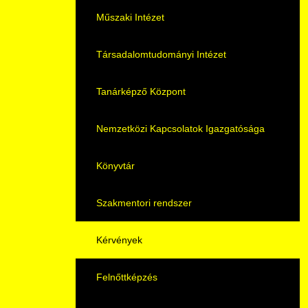
Pályaorientációs tanácsadás
HASIT
Műszaki Intézet
MTMI Szakok
Nyelvvizsga
Társadalomtudományi Intézet
Sportolóként egyetemista
Neptun
Tanárképző Központ
DIÁKHITEL
Nemzetközi Kapcsolatok Igazgatósága
Moodle
Könyvtár
Átjelentkezőknek
Szakmentori rendszer
Hallgatói pályázatok
Kérvények
Karrier
Felnőttképzés