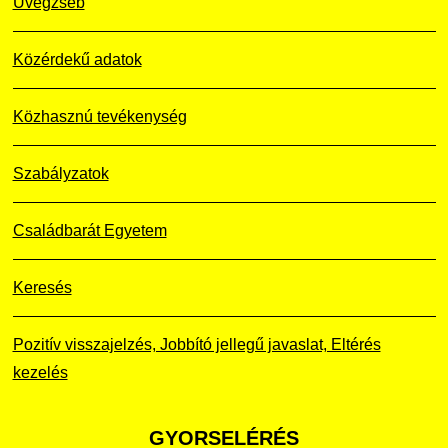
Üvegzseb
Közérdekű adatok
Közhasznú tevékenység
Szabályzatok
Családbarát Egyetem
Keresés
Pozitív visszajelzés, Jobbító jellegű javaslat, Eltérés
kezelés
GYORSELÉRÉS