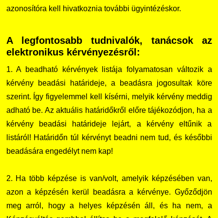
azonosítóra kell hivatkoznia további ügyintézéskor.
A legfontosabb tudnivalók, tanácsok az
elektronikus kérvényezésről:
1. A beadható kérvények listája folyamatosan változik a
kérvény beadási határideje, a beadásra jogosultak köre
szerint. Így figyelemmel kell kísérni, melyik kérvény meddig
adható be. Az aktuális határidőkről előre tájékozódjon, ha a
kérvény beadási határideje lejárt, a kérvény eltűnik a
listáról! Határidőn túl kérvényt beadni nem tud, és későbbi
beadására engedélyt nem kap!
2. Ha több képzése is van/volt, amelyik képzésében van,
azon a képzésén kerül beadásra a kérvénye. Győződjön
meg arról, hogy a helyes képzésén áll, és ha nem, a