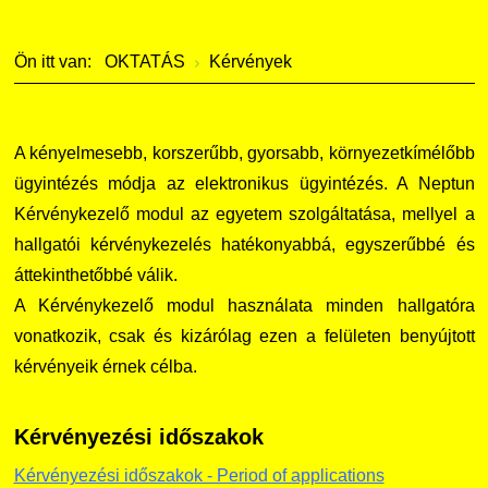
Szervezeti ábra
Galéria
Ön itt van:
OKTATÁS
Kérvények
Érdekvédelmi testületek
Díjak, elismerések
Kapcsolat
A kényelmesebb, korszerűbb, gyorsabb, környezetkímélőbb
Telefonkönyv
ügyintézés módja az elektronikus ügyintézés. A Neptun
Kérvénykezelő modul az egyetem szolgáltatása, mellyel a
Minőségirányítás
hallgatói kérvénykezelés hatékonyabbá, egyszerűbbé és
áttekinthetőbbé válik.
Intézményi és Tanulmányi Tájékoztató
A Kérvénykezelő modul használata minden hallgatóra
vonatkozik, csak és kizárólag ezen a felületen benyújtott
Együttműködő partnereink
kérvényeik érnek célba.
Kérvényezési időszakok
Kérvényezési időszakok - Period of applications