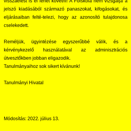
visszaélést is el lehet követni! A Főiskola nem vizsgálja a
jelszó kiadásából származó panaszokat, kifogásokat, és
eljárásaiban felté-telezi, hogy az azonosító tulajdonosa
cselekedett.
Reméljük, ügyintézése egyszerűbbé válik, és a
kérvénykezelő használatával az adminisztrációs
útvesztőkben jobban eligazodik.
Tanulmányaihoz sok sikert kívánunk!
Tanulmányi Hivatal
Módosítás: 2022. július 13.