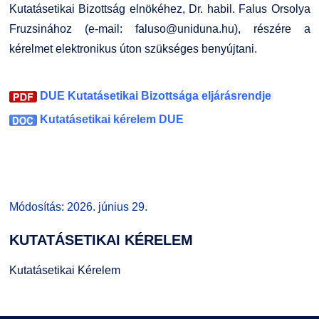
Kutatásetikai Bizottság elnökéhez, Dr. habil. Falus Orsolya
GY.I.K.
Online Studium
Fruzsinához (e-mail:
faluso@uniduna.hu
), részére a
kérelmet elektronikus úton szükséges benyújtani.
DUE Hallgatói laptop használati segédlet
Képzési Életpályamodell
Kerpely Antal Szakkollégium KASZK
Atomerőművi Képzési Bázis
DUE Kutatásetikai Bizottsága eljárásrendje
Kutatásetikai kérelem DUE
Módosítás: 2026. június 29.
KUTATÁSETIKAI
KÉRELEM
Kutatásetikai Kérelem