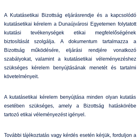
Családbarát Szolgáltató
Origó nyelvvizsga
Kapcsolat
A Kutatásetikai Bizottság eljárásrendje és a kapcsolódó
kutatásetikai kérelem a Dunaújvárosi Egyetemen folytatott
EHÖK
HASIT
Telefonkönyv
kutatási tevékenységek etikai megfelelőségének
biztosítását szolgálja. A dokumentum tartalmazza a
Hallgatókra érvényes szabályzatok
Neptun
Minőségirányítás
Bizottság működésére, eljárási rendjére vonatkozó
szabályokat, valamint a kutatásetikai véleményezéshez
Ösztöndíjak
Moodle
Intézményi és Tanulmányi Tájékoztató
szükséges kérelem benyújtásának menetét és tartalmi
követelményeit.
Kiemelt ösztöndíjak
K+F+I
Együttműködő partnereink
Nemzetközi Lehetőségek
Átjelentkezőknek
A kutatásetikai kérelem benyújtása minden olyan kutatás
esetében szükséges, amely a Bizottság hatáskörébe
Szolgáltatások
Kapcsolat
tartozó etikai véleményezést igényel.
Fordítási Szolgáltatások
TDK/Tehetségnap
További tájékoztatás vagy kérdés esetén kérjük, forduljon a