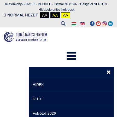
Telefonkönyv
-
HASIT
-
MOODLE
-
Oktatói NEPTUN
-
Hallgatói NEPTUN
-
Hibabejelentés-helpdesk
NORMÁL NÉZET
AA
AA
AA
HÍREK
K+F+I
Hírek
Felvételi 2026
Események