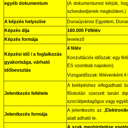
egyéb dokumentum
(A dokumentumot kérjük, h
szíveskedjenek megküldeni.)
DUE Hallgatói laptop használati segédlet
Képzési Életpályamodell
A képzés helyszíne
Dunaújvárosi Egyetem, Duna
Kerpely Antal Szakkollégium KASZK
Atomerőművi Képzési Bázis
Képzés díja
160.000 Ft/félév
Képzés formája
levelező
4 félév
Képzési idő / a foglalkozás
Konzultációs időszak: egy fél
gyakorisága, várható
ÉS szombati napokon).
időbeosztás
Vizsgaidőszak: félévenként 4 
A belépéshez elfogadható b
Jelentkezés feltétele
főiskolán szerzett tanári d
szociálpedagógus vagy egyéb,
A jelentkezés az „
Elektronik
Jelentkezés formája
alatt adható le.
A szak meghirdetése eseté