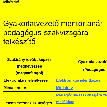
felkészítő
Családbarát Szolgáltató
Origó nyelvvizsga
Kapcsolat
EHÖK
HASIT
Telefonkönyv
Gyakorlatvezető mentortanár
Hallgatókra érvényes szabályzatok
Neptun
Minőségirányítás
pedagógus-szakvizsgára
felkészítő
Ösztöndíjak
Moodle
Intézményi és Tanulmányi Tájékoztató
Kiemelt ösztöndíjak
K+F+I
Együttműködő partnereink
Szakirány továbbképzés
Gyakorlatvezető
megnevezése
Nemzetközi Lehetőségek
Átjelentkezőknek
(Pedagógus t
(magyar/angol)
Szolgáltatások
Kapcsolat
Elektronikus jelentkezés
Elektronikus jelentkezés
Mintatanterv
Mintaterv
Fordítási Szolgáltatások
TDK/Tehetségnap
Pedagógus-szakvizsgára fel
melléklete
Jelentkezéshez szükséges
GY.I.K.
Online Studium