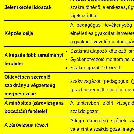
Jelentkezési időszak
szakra történő jelentkezés, úg
tájékozódhat.
A pedagógusi tevékenység e
Képzés célja
elméleti es gyakorlati ismeret
a gyakorlatvezető mentortanári
Szakmai alapozó kötelező isme
A képzés főbb tanulmányi
Gyakorlatvezető mentorálási s
területei
Szakdolgozat: 10 kredit
Oklevélben szereplő
szakvizsgázott pedagógus (gy
szakirányú végzettség
(practitioner in the field of me
megnevezése
A minősítés (záróvizsgára
A tantervben előírt vizsgakö
bocsátás) feltételei
szakdolgozat.
Átfogó (komplex) szóbeli vi
A záróvizsga részei
valamint a szakdolgozat meg