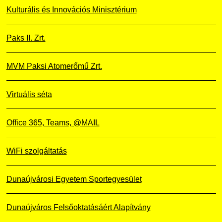
Kulturális és Innovációs Minisztérium
Paks II. Zrt.
MVM Paksi Atomerőmű Zrt.
Virtuális séta
Office 365, Teams, @MAIL
WiFi szolgáltatás
Dunaújvárosi Egyetem Sportegyesület
Dunaújváros Felsőoktatásáért Alapítvány