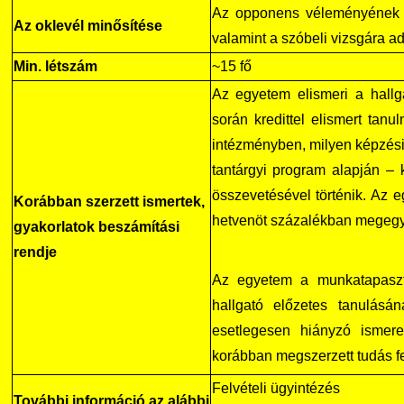
Az opponens véleményének f
Az oklevél minősítése
valamint a szóbeli vizsgára ad
Min. létszám
~15 fő
Az egyetem elismeri a hallga
során kredittel elismert tanul
intézményben, milyen képzési 
tantárgyi program alapján – 
összevetésével történik. Az e
Korábban szerzett ismertek,
hetvenöt százalékban megeg
gyakorlatok beszámítási
rendje
Az egyetem a munkatapasztal
hallgató előzetes tanulásán
esetlegesen hiányzó ismere
korábban megszerzett tudás fe
Felvételi ügyintézés
További információ az alábbi