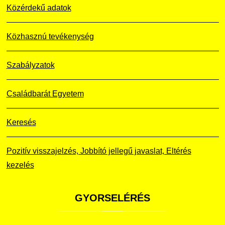
Közérdekű adatok
Közhasznú tevékenység
Szabályzatok
Családbarát Egyetem
Keresés
Pozitív visszajelzés, Jobbító jellegű javaslat, Eltérés
kezelés
GYORSELÉRÉS