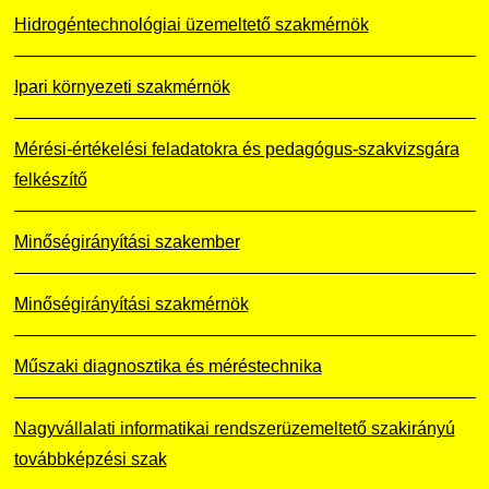
Hidrogéntechnológiai üzemeltető szakmérnök
Ipari környezeti szakmérnök
Mérési-értékelési feladatokra és pedagógus-szakvizsgára
felkészítő
Minőségirányítási szakember
Minőségirányítási szakmérnök
Műszaki diagnosztika és méréstechnika
Nagyvállalati informatikai rendszerüzemeltető szakirányú
továbbképzési szak