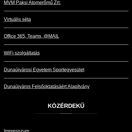
MVM Paksi Atomerőmű Zrt.
Virtuális séta
Office 365, Teams, @MAIL
WiFi szolgáltatás
Dunaújvárosi Egyetem Sportegyesület
Dunaújváros Felsőoktatásáért Alapítvány
KÖZÉRDEKŰ
Impresszum