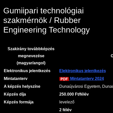
Családbarát Szolgáltató
Origó nyelvvizsga
Kapcsolat
Gumiipari technológiai
EHÖK
HASIT
Telefonkönyv
szakmérnök / Rubber
Engineering Technology
Hallgatókra érvényes szabályzatok
Neptun
Minőségirányítás
Ösztöndíjak
Moodle
Intézményi és Tanulmányi Tájékoztató
Szakirány továbbképzés
megnevezése
G
Kiemelt ösztöndíjak
K+F+I
Együttműködő partnereink
(magyar/angol)
Nemzetközi Lehetőségek
Átjelentkezőknek
Elektronikus jelentkezés
Elektronikus jelentkezés
Mintatanterv
Mintatanterv 2024
Szolgáltatások
Kapcsolat
A képzés helyszíne
Dunaújvárosi Egyetem, Duna
Képzés díja
250.000 Ft/félév
Fordítási Szolgáltatások
TDK/Tehetségnap
Képzés formája
levelező
2 félév
GY.I.K.
Online Studium