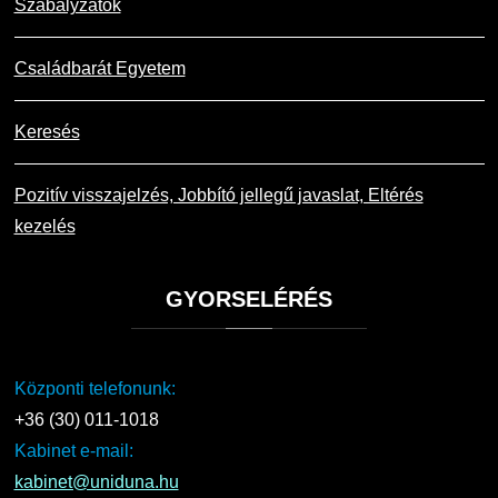
Szabályzatok
Családbarát Egyetem
Keresés
Pozitív visszajelzés, Jobbító jellegű javaslat, Eltérés
kezelés
GYORSELÉRÉS
Központi telefonunk:
+36 (30) 011-1018
Kabinet e-mail:
kabinet@uniduna.hu