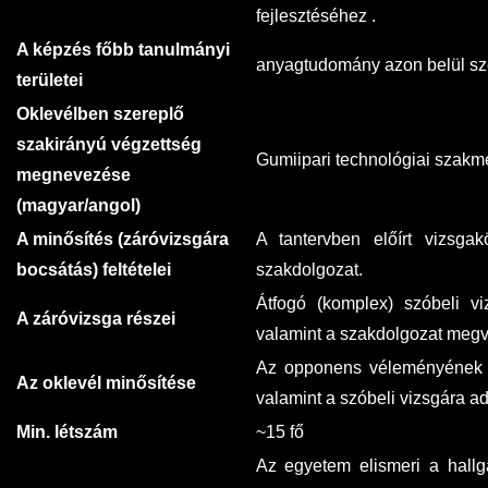
fejlesztéséhez .
A képzés főbb tanulmányi
anyagtudomány azon belül sz
területei
Oklevélben szereplő
szakirányú végzettség
Gumiipari technológiai szakm
megnevezése
(magyar/angol)
A minősítés (záróvizsgára
A tantervben előírt vizsgakö
bocsátás) feltételei
szakdolgozat.
Átfogó (komplex) szóbeli vi
A záróvizsga részei
valamint a szakdolgozat meg
Az opponens véleményének f
Az oklevél minősítése
valamint a szóbeli vizsgára ad
Min. létszám
~15 fő
Az egyetem elismeri a hallga