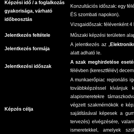
Képzési idő / a foglalkozás
Konzultációs időszak: egy fél
gyakorisága, várható
DUE Hallgatói laptop használati segédlet
Képzési Életpályamodell
ÉS szombati napokon).
időbeosztás
Vizsgaidőszak: félévenként 4 
Kerpely Antal Szakkollégium KASZK
Atomerőművi Képzési Bázis
Jelentkezés feltétele
Műszaki képzési területen ala
A jelentkezés az „
Elektronik
Jelentkezés formája
alatt adható le.
A szak meghirdetése eseté
Jelentkezési időszak
félévben (keresztfélév) decem
A munkaerőpiac regionális igé
továbbképzéssel kívánjuk k
alapismeretekre támaszkodv
végzett szakmérnökök e képz
Képzés célja
sajátításával képesek a gumi
tervezés) elvégzésére, vala
ismeretekkel, amelyek szü