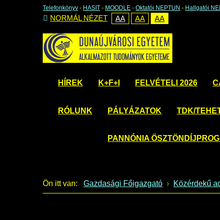
Telefonkönyv
-
HASIT
-
MOODLE
-
Oktatói NEPTUN
-
Hallgatói N
NORMÁL NÉZET
AA
AA
AA
HÍREK
K+F+I
FELVÉTELI 2026
C
RÓLUNK
PÁLYÁZATOK
TDK/TEHE
PANNÓNIA ÖSZTÖNDÍJPRO
Ön itt van:
Gazdasági Főigazgató
Közérdekű a