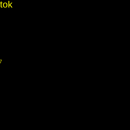
tok
7