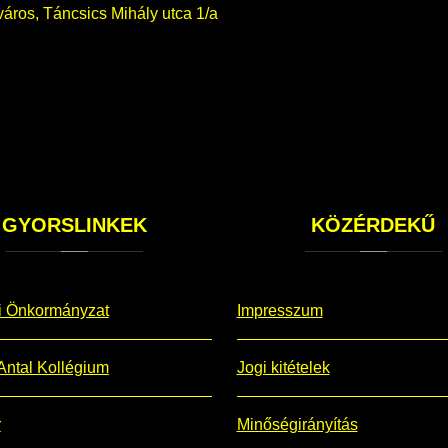
áros, Táncsics Mihály utca 1/a
GYORSLINKEK
KÖZÉRDEKŰ
i Önkormányzat
Impresszum
Antal Kollégium
Jogi kitételek
r
Minőségirányítás