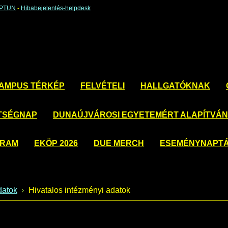
EPTUN
-
Hibabejelentés-helpdesk
AMPUS TÉRKÉP
FELVÉTELI
HALLGATÓKNAK
TSÉGNAP
DUNAÚJVÁROSI EGYETEMÉRT ALAPÍTVÁ
GRAM
EKÖP 2026
DUE MERCH
ESEMÉNYNAPT
datok
Hivatalos intézményi adatok