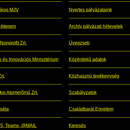
áros MJV
Nyertes pályázataink
étterem
Archív pályázati hírlevelek
Nonprofit Zrt.
Üvegzseb
is és Innovációs Minisztérium
Közérdekű adatok
rt.
Közhasznú tevékenység
si Atomerőmű Zrt.
Szabályzatok
 séta
Családbarát Egyetem
365, Teams, @MAIL
Keresés