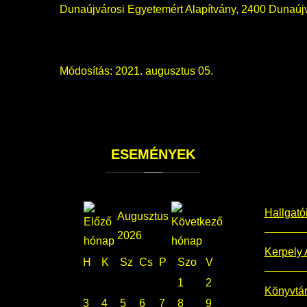
Dunaújvárosi Egyetemért Alapítvány, 2400 Dunaújv
Módosítás: 2021. augusztus 05.
ESEMÉNYEK
Hallgató
Augusztus
2026
Kerpely 
H
K
Sz
Cs
P
Szo
V
1
2
Könyvtá
3
4
5
6
7
8
9