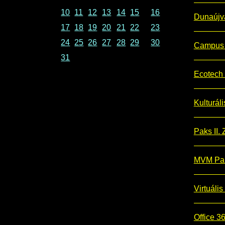
10
11
12
13
14
15
16
Dunaújv
17
18
19
20
21
22
23
24
25
26
27
28
29
30
Campus 
31
Ecotech 
Kulturál
Paks II. Z
MVM Pak
Virtuális
Office 