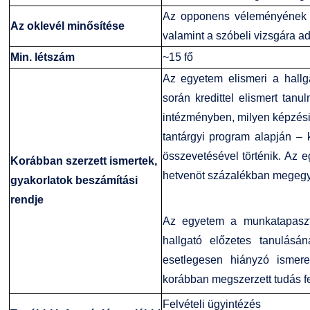
Az opponens véleményének f
Az oklevél minősítése
valamint a szóbeli vizsgára ad
Min. létszám
~15 fő
Az egyetem elismeri a hallga
során kredittel elismert tanul
intézményben, milyen képzési 
tantárgyi program alapján – 
összevetésével történik. Az e
Korábban szerzett ismertek,
hetvenöt százalékban megeg
gyakorlatok beszámítási
rendje
Az egyetem a munkatapasztal
hallgató előzetes tanulásán
esetlegesen hiányzó ismere
korábban megszerzett tudás fe
Felvételi ügyintézés