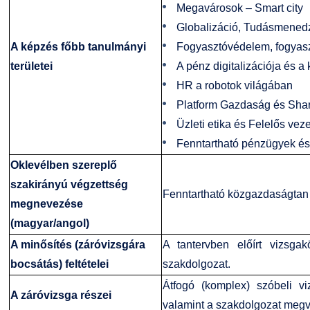
Megavárosok – Smart city
Globalizáció, Tudásmened
A képzés főbb tanulmányi
Fogyasztóvédelem, fogyasz
területei
A pénz digitalizációja és a 
HR a robotok világában
Platform Gazdaság és Sha
Üzleti etika és Felelős vez
Fenntartható pénzügyek és
Oklevélben szereplő
szakirányú végzettség
Fenntartható közgazdaságtan
megnevezése
(magyar/angol)
A minősítés (záróvizsgára
A tantervben előírt vizsgakö
bocsátás) feltételei
szakdolgozat.
Átfogó (komplex) szóbeli vi
A záróvizsga részei
valamint a szakdolgozat meg