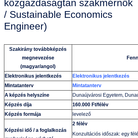
közgazdaságtan szakmérnök
Családbarát Szolgáltató
Origó nyelvvizsga
Kapcsolat
/ Sustainable Economics
Engineer)
EHÖK
HASIT
Telefonkönyv
Hallgatókra érvényes szabályzatok
Neptun
Minőségirányítás
Szakirány továbbképzés
megnevezése
Fenn
Ösztöndíjak
Moodle
Intézményi és Tanulmányi Tájékoztató
(magyar/angol)
Kiemelt ösztöndíjak
K+F+I
Együttműködő partnereink
Elektronikus jelentkezés
Elektronikus jelentkezés
Mintatanterv
Mintatanterv
Nemzetközi Lehetőségek
Átjelentkezőknek
A képzés helyszíne
Dunaújvárosi Egyetem, Duna
Képzés díja
160.000 Ft/félév
Szolgáltatások
Kapcsolat
Képzés formája
levelező
2 félév
Fordítási Szolgáltatások
TDK/Tehetségnap
Képzési idő / a foglalkozás
Konzultációs időszak: egy fél