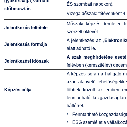
gyakorisága, várható
ÉS szombati napokon).
GY.I.K.
Online Studium
időbeosztás
Vizsgaidőszak: félévenként 4 
DUE Hallgatói laptop használati segédlet
Képzési Életpályamodell
Műszaki képzési területen l
Jelentkezés feltétele
szerzett oklevél
Kerpely Antal Szakkollégium KASZK
Atomerőművi Képzési Bázis
A jelentkezés az „
Elektronik
Jelentkezés formája
alatt adható le.
A szak meghirdetése eseté
Jelentkezési időszak
félévben (keresztfélév) decem
A képzés során a hallgató me
azon alapvető lehetőségekkel
Képzés célja
többek között az emberi er
fenntartható közgazdaságtan 
háttérrel.
Fenntartható közgazdaság
ESG szemlélet a vállalkoz