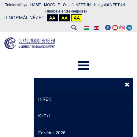
Telefonkönyv
-
HASIT
-
MOODLE
-
Oktatói NEPTUN
-
Hallgatói NEPTUN
-
Hibabejelentés-helpdesk
NORMÁL NÉZET
AA
AA
AA
HÍREK
K+F+I
Hírek
Felvételi 2026
Események