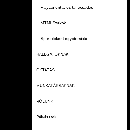
Pályaorientációs tanácsadás
MTMI Szakok
Sportolóként egyetemista
HALLGATÓKNAK
OKTATÁS
Képzéseink
MUNKATÁRSAKNAK
Duális képzés
Képzéseink
RÓLUNK
Könyvtár
Duális képzés
Képzéseink
Pályázatok
K+F+I
Tanulmányi Hivatal
Könyvtár
Rektori köszöntő