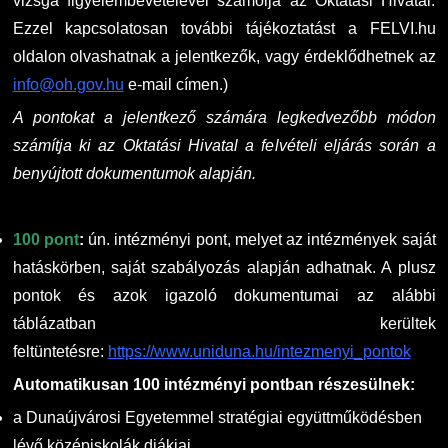
vizsga figyelembevételével számolja az Oktatási Hivatal.
Ezzel kapcsolatosan további tájékoztatást a FELVI.hu
GY.I.K.
Online Studium
oldalon olvashatnak a jelentkezők, vagy érdeklődhetnek az
info@oh.gov.hu
e-mail címen.)
DUE Hallgatói laptop használati segédlet
Képzési Életpályamodell
A pontokat a jelentkező számára legkedvezőbb módon
Kerpely Antal Szakkollégium KASZK
Atomerőművi Képzési Bázis
számítja ki az Oktatási Hivatal a felvételi eljárás során a
benyújtott dokumentumok alapján.
100 pont
:
ún. intézményi pont, melyet az intézmények saját
hatáskörben, saját szabályozás alapján adhatnak. A plusz
pontok és azok igazoló dokumentumai az alábbi
táblázatban kerültek
feltüntetésre:
https://www.uniduna.hu/intezmenyi_pontok
Automatikusan 100 intézményi pontban részesülnek:
a Dunaújvárosi Egyetemmel stratégiai együttműködésben
lévő középiskolák diákjai