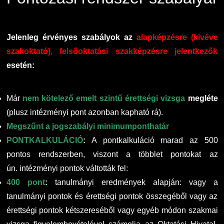
Családbarát Szolgáltató
Origó nyelvvizsga
Kapcsolat
Jelenleg érvényes szabályok az
alapképzésre (kivéve
EHÖK
HASIT
Telefonkönyv
szakoktató), felsőoktatási szakképzésre jelentkezők
esetén:
Hallgatókra érvényes szabályzatok
Neptun
Minőségirányítás
Már
nem kötelező emelt szintű érettségi vizsga
megléte
Ösztöndíjak
Moodle
Intézményi és Tanulmányi Tájékoztató
(plusz intézményi pont azonban kapható rá).
Megszűnt a jogszabályi minimumponthatár
Kiemelt ösztöndíjak
K+F+I
Együttműködő partnereink
PONTKALKULÁCIÓ
:
A pontkalkuláció marad az 500
pontos rendszerben, viszont a többlet pontokat az
Nemzetközi Lehetőségek
Átjelentkezőknek
ún. intézményi pontok váltották fel:
400 pont
:
tanulmányi eredmények alapján: vagy a
Szolgáltatások
Kapcsolat
tanulmányi pontok és érettségi pontok összegéből vagy az
érettségi pontok kétszereséből vagy egyéb módon szakmai
Fordítási Szolgáltatások
TDK/Tehetségnap