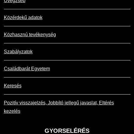
Üvegzseb
Közérdekű adatok
Közhasznú tevékenység
Szabályzatok
Családbarát Egyetem
Keresés
Pozitív visszajelzés, Jobbító jellegű javaslat, Eltérés
kezelés
GYORSELÉRÉS