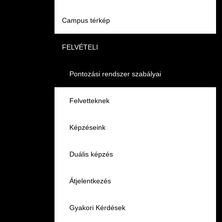
Campus térkép
Videók
FELVÉTELI
Álláshirdetések
Pontozási rendszer szabályai
Felvetteknek
Képzéseink
Duális képzés
Átjelentkezés
Gyakori Kérdések