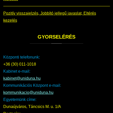
Pozitív visszajelzés, Jobbító jellegű javaslat, Eltérés
kezelés
GYORSELÉRÉS
Központi telefonunk:
+36 (30) 011-1018
Kabinet e-mail:
kabinet@uniduna.hu
Kommunikációs Központ e-mail:
kommunikacio@uniduna.hu
Egyetemünk címe:
Dunaújváros, Táncsics M. u. 1/A