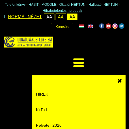
Telefonkönyv
-
HASIT
-
MOODLE
-
Oktatói NEPTUN
-
Hallgatói NEPTUN
-
Hibabejelentés-helpdesk
NORMÁL NÉZET
AA
AA
AA
Keresés
HÍREK
K+F+I
Hírek
Felvételi 2026
Események