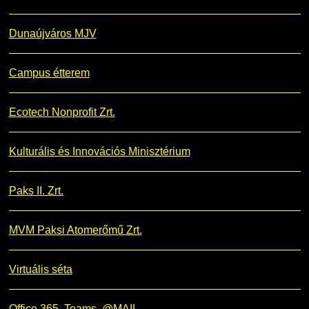
Dunaújváros MJV
Campus étterem
Ecotech Nonprofit Zrt.
Kulturális és Innovációs Minisztérium
Paks II. Zrt.
MVM Paksi Atomerőmű Zrt.
Virtuális séta
Office 365, Teams, @MAIL