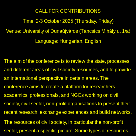
Családbarát Szolgáltató
Origó nyelvvizsga
Kapcsolat
CALL FOR CONTRIBUTIONS
EHÖK
HASIT
Telefonkönyv
Time: 2-3 October 2025 (Thursday, Friday)
Venue: University of Dunaújváros (Táncsics Mihály u. 1/a)
Hallgatókra érvényes szabályzatok
Neptun
Minőségirányítás
Language: Hungarian, English
Ösztöndíjak
Moodle
Intézményi és Tanulmányi Tájékoztató
The aim of the conference is to review the state, processes
Kiemelt ösztöndíjak
K+F+I
Együttműködő partnereink
and different areas of civil society resources, and to provide
an international perspective in certain areas. The
Nemzetközi Lehetőségek
Átjelentkezőknek
conference aims to create a platform for researchers,
academics, professionals, and NGOs working on civil
Szolgáltatások
Kapcsolat
society, civil sector, non-profit organisations to present their
recent research, exchange experiences and build networks.
Fordítási Szolgáltatások
TDK/Tehetségnap
The resources of civil society, in particular the non-profit
sector, present a specific picture. Some types of resources
GY.I.K.
Online Studium