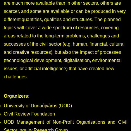
are much more available than in other sectors, others are
scarcer, and some are available or can be produced in very
DUE Hallgatói laptop használati segédlet
Képzési Életpályamodell
different quantities, qualities and structures. The planned
topics will cover a wide spectrum of resources, covering
Kerpely Antal Szakkollégium KASZK
Atomerőművi Képzési Bázis
areas related to the long-term problems, challenges and
successes of the civil sector (e.g. human, financial, cultural
and creative resources), but also the impact of processes
(technological development, digitalisation, environmental
issues, or artificial intelligence) that have created new
challenges.
Organizers:
University of Dunaújváros (UOD)
Civil Review Foundation
UOD Management of Non-Profit Organisations and Civil
Sector Inquiry Research Group