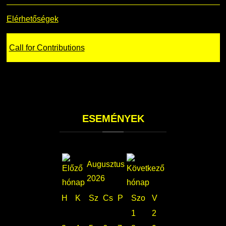
Elérhetőségek
Call for Contributions
ESEMÉNYEK
Augusztus
2026
H
K
Sz
Cs
P
Szo
V
1
2