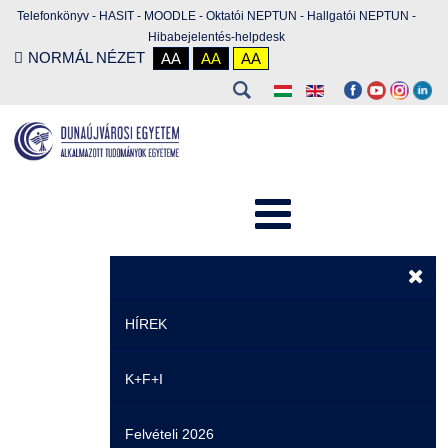
Telefonkönyv
-
HASIT
-
MOODLE
-
Oktatói NEPTUN
-
Hallgatói NEPTUN
-
Hibabejelentés-helpdesk
NORMÁL NÉZET
AA
AA
AA
HÍREK
K+F+I
Hírek
Felvételi 2026
Események