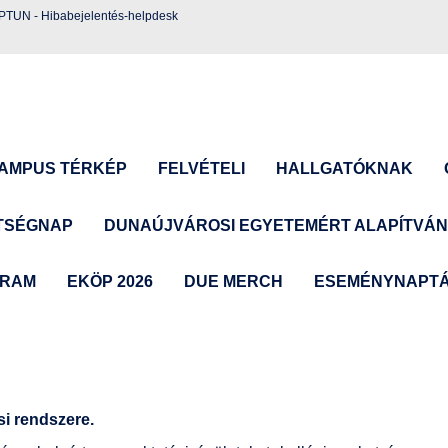
EPTUN
-
Hibabejelentés-helpdesk
AMPUS TÉRKÉP
FELVÉTELI
HALLGATÓKNAK
TSÉGNAP
DUNAÚJVÁROSI EGYETEMÉRT ALAPÍTVÁ
GRAM
EKÖP 2026
DUE MERCH
ESEMÉNYNAPT
si rendszere.