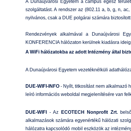
A Dunaújvárosi Egyetem a campus egész területén 
szolgáltatást. A rendszer az (802.11 a, b, g, n, 
nyilvános, csak a DUE polgárai számára biztosított 
Rendezvények alkalmával a Dunaújvárosi Egyet
KONFERENCIA hálózaton kerülnek kiadásra ideigle
A WiFi hálózatokba az adott Intézmény által bizt
A Dunaújvárosi Egyetem vezetéknélküli adathálózat
DUE-WIFI-INFO
- Nyílt, titkosítást nem alkalmazó
leíró információs weboldal megjelenítésére van fel
DUE-WIFI
- Az
ECOTECH Nonprofit Zrt.
belső
alkalmazások számára egyenértékű hálózati szolgá
hálózatra kapcsolódó mobil eszközök az intézményi