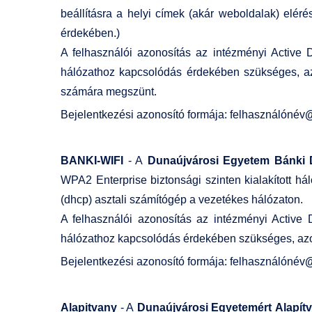
beállításra a helyi címek (akár weboldalak) eléré
érdekében.)
A felhasználói azonosítás az intézményi Active D
hálózathoz kapcsolódás érdekében szükséges, azo
számára megszünt.
Bejelentkezési azonosító formája: felhasználónév
@
BANKI-WIFI
- A
Dunaújvárosi Egyetem Bánki
WPA2 Enterprise biztonsági szinten kialakított há
(dhcp) asztali számítógép a vezetékes hálózaton.
A felhasználói azonosítás az intézményi Active D
hálózathoz kapcsolódás érdekében szükséges, azono
Bejelentkezési azonosító formája: felhasználónév
@
Alapitvany
- A
Dunaújvárosi Egyetemért Alapít