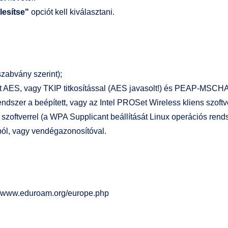
lesítse"
opciót kell kiválasztani.
szabvány szerint);
 AES, vagy TKIP titkosítással (AES javasolt!) és PEAP-MSCHAPv2
er a beépített, vagy az Intel PROSet Wireless kliens szoftverr
szoftverrel (a WPA Supplicant beállítását Linux operációs rendsz
ból, vagy vendégazonosítóval.
p://www.eduroam.org/europe.php