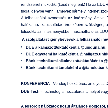
rendszerrel működik. (Lásd még lent.) Ha az EDUR
tudja igénybe venni, amelyek bármely internet szol
A felhasználói azonosítás az intézményi Active D
hálózathoz kapcsolódás érdekében szükséges, az
felsőoktatási intézményekben használható az E
A szolgáltatást igénybevevők a felhasználói ne
DUE alkalmazott/oktatóként a @uniduna.hu
DUE egyetemi hallgatóként a @hallgato.uni
Bánki technikumi alkalmazott/oktatóként a @
Bánki technikumi tanuloként a @tanulo.bank
KONFERENCIA
- Vendég hozzáférés, amelyet a Du
DUE-Tech
- Technológiai hozzáférés, amelyet vagy
A felsorolt hálózatok közül általános dolgozói