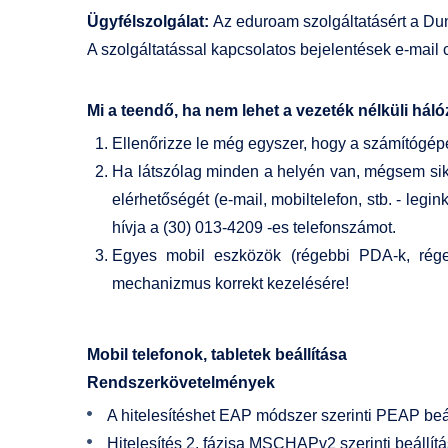
Ügyfélszolgálat:
Az eduroam szolgáltatásért a Dun
A szolgáltatással kapcsolatos bejelentések e-mail
Mi a teendő, ha nem lehet a vezeték nélküli há
Ellenőrizze le még egyszer, hogy a számítógépe
Ha látszólag minden a helyén van, mégsem sike
elérhetőségét (e-mail, mobiltelefon, stb. - leg
hívja a (30) 013-4209 -es telefonszámot.
Egyes mobil eszközök (régebbi PDA-k, régeb
mechanizmus korrekt kezelésére!
Mobil telefonok, tabletek beállítása
Rendszerkövetelmények
A hitelesítéshet EAP módszer szerinti PEAP beál
Hitelesítés 2. fázisa MSCHAPv2 szerinti beállítá