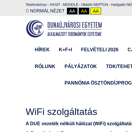
Telefonkönyv
-
HASIT
-
MOODLE
-
Oktatói NEPTUN
-
Hallgatói N
NORMÁL NÉZET
AA
AA
AA
HÍREK
K+F+I
FELVÉTELI 2026
C
RÓLUNK
PÁLYÁZATOK
TDK/TEHE
PANNÓNIA ÖSZTÖNDÍJPRO
WiFi szolgáltatás
A DUE vezeték nélküli hálózat (WiFi) szolgáltatá