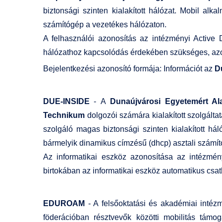
biztonsági szinten kialakított hálózat. Mobil alk
számítógép a vezetékes hálózaton.
A felhasználói azonosítás az intézményi Active D
hálózathoz kapcsolódás érdekében szükséges, azono
Bejelentkezési azonosító formája: Információt az
D
DUE-INSIDE
- A
Dunaújvárosi Egyetemért Al
Technikum
dolgozói számára kialakított szolgálta
szolgáló magas biztonsági szinten kialakított há
bármelyik dinamikus címzésű (dhcp) asztali számí
Az informatikai eszköz azonosítása az intézményi
birtokában az informatikai eszköz automatikus csat
EDUROAM
- A felsőoktatási és akadémiai intéz
föderációban résztvevők közötti mobilitás tám