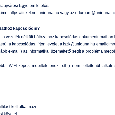
aújvárosi Egyetem felelős.
 címe:
https://ticket.net.uniduna.hu
vagy az
eduroam@uniduna.h
lózathoz kapcsolódni?
 a vezeték nélküli hálózathoz kapcsolódás dokumentumaiban leír
rül a kapcsolódás, írjon levelet a
iszk@uniduna.hu
emailcímre
inkább e-mail!) az informatikai üzemeltető segít a probléma meg
bi WIFI-képes mobiltelefonok, stb.) nem feltétlenül alkal
lítást kell alkalmazni.
st követel.