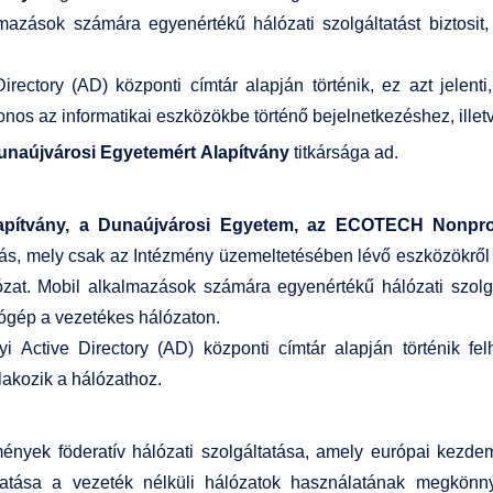
almazások számára egyenértékű hálózati szolgáltatást biztosi
irectory (AD) központi címtár alapján történik, ez azt jelent
s az informatikai eszközökbe történő bejelnetkezéshez, illet
unaújvárosi Egyetemért Alapítvány
titkársága ad.
apítvány, a Dunaújvárosi Egyetem, az ECOTECH Nonprof
tás, mely csak az Intézmény üzemeltetésében lévő eszközökről é
lózat. Mobil alkalmazások számára egyenértékű hálózati szolgá
tógép a vezetékes hálózaton.
 Active Directory (AD) központi címtár alapján történik fel
lakozik a hálózathoz.
mények föderatív hálózati szolgáltatása, amely európai kezde
ogatása a vezeték nélküli hálózatok használatának megkönny