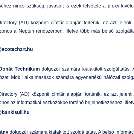
séhez nincs szükség, javasolt is ezek felvétele a proxy kivéte
irectory (AD) központi címtár alapján történik, ez azt jelent
nos a Neptun rendszerben, illetve több más belső szolgáltat
ecotechzrt.hu
 Donát Technikum
dolgozói számára kialakított szolgáltatás. 
lózat. Mobil alkalmazások számára egyenértékű hálózati szolgá
irectory (AD) központi címtár alapján történik, ez azt jelent
s az informatikai eszközökbe történő bejelnetkezéshez, illet
bankisuli.hu
vány
dolgozói számára kialakított szolgáltatás. A belső informá