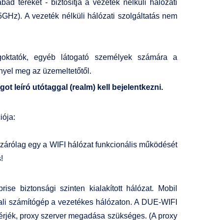
d tereket - biztosítja a vezeték nélküli hálózati
5GHz). A vezeték nélküli hálózati szolgáltatás nem
égoktatók, egyéb látogató személyek számára a
yel meg az üzemeltetőtől.
t leíró utótaggal (realm) kell bejelentkezni.
iója:
kizárólag egy a WIFI hálózat funkcionális működését
!
se biztonsági szinten kialakított hálózat. Mobil
tali számítógép a vezetékes hálózaton. A DUE-WIFI
lérjék, proxy szerver megadása szükséges. (A proxy