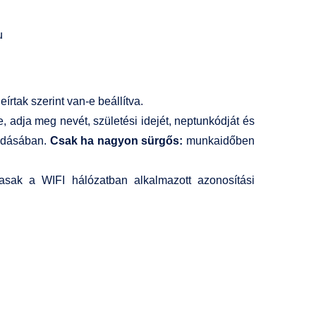
u
tak szerint van-e beállítva.
, adja meg nevét, születési idejét, neptunkódját és
oldásában.
Csak ha nagyon sürgős:
munkaidőben
masak a WIFI hálózatban alkalmazott azonosítási