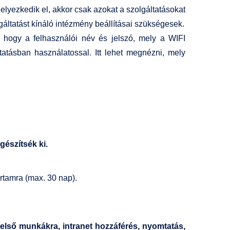
yezkedik el, akkor csak azokat a szolgáltatásokat
gáltatást kínáló intézmény beállításai szükségesek.
i, hogy a felhasználói név és jelszó, mely a WIFI
tásban használatossal. Itt lehet megnézni, mely
gészítsék ki.
rtamra (max. 30 nap).
belső munkákra, intranet hozzáférés, nyomtatás,