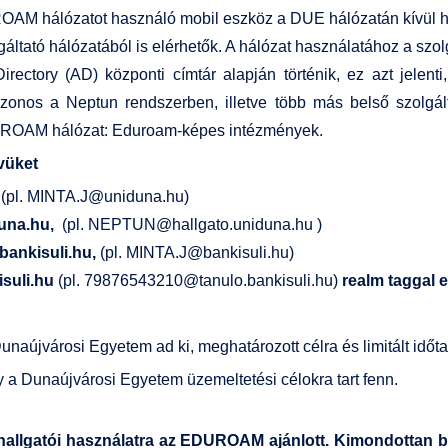
OAM hálózatot használó mobil eszköz a DUE hálózatán kívül hel
gáltató hálózatából is elérhetők. A hálózat használatához a szol
irectory (AD) központi címtár alapján történik, ez azt jelent
onos a Neptun rendszerben, illetve több más belső szolgálta
DUROAM hálózat: Eduroam-képes intézmények.
vüket
,
(pl.
MINTA.J@uniduna.hu
)
duna.hu,
(pl.
NEPTUN@hallgato.uniduna.hu
)
bankisuli.hu,
(pl.
MINTA.J@bankisuli.hu
)
isuli.hu
(pl.
79876543210@tanulo.bankisuli.hu
)
realm taggal e
naújvárosi Egyetem ad ki, meghatározott célra és limitált időta
 a Dunaújvárosi Egyetem üzemeltetési célokra tart fenn.
, hallgatói használatra az EDUROAM ajánlott. Kimondottan 