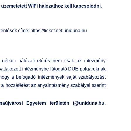
 üzemetetett WiFi hálózathoz kell kapcsolódni.
elentések címe:
https://ticket.net.uniduna.hu
 nélküli hálózati elérés nem csak az intézmény
csatlakozott intézménybe látogató DUE polgároknak
, hogy a befogadó intézmények saját szabályozást
k a hozzáférést az anyaintézmény szabályai szerint
aújvárosi Egyetem területén (@uniduna.hu,