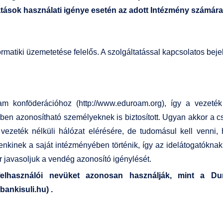
tatások használati igénye esetén az adott Intézmény számára
rmatiki üzemetetése felelős. A szolgáltatással kapcsolatos bej
m konföderációhoz (http://www.eduroam.org), így a vezeték
yben azonosítható személyeknek is biztosított. Ugyan akkor a 
vezeték nélküli hálózat elérésére, de tudomásul kell venni
nkinek a saját intézményében történik, így az idelátogatókna
r javasoljuk a vendég azonosító igénylését.
használói nevüket azonosan használják, mint a Dun
ankisuli.hu) .