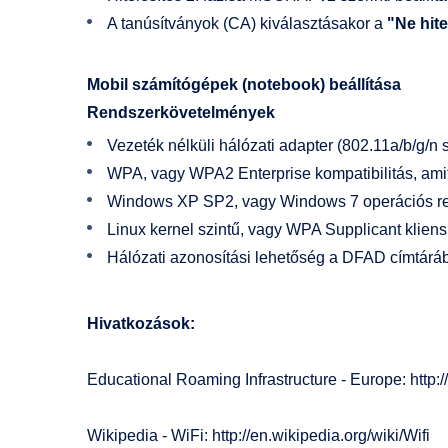
A tanúsítványok (CA) kiválasztásakor a
"Ne hite
Mobil számítógépek (notebook) beállítása
Rendszerkövetelmények
Vezeték nélküli hálózati adapter (802.11a/b/g/n 
WPA, vagy WPA2 Enterprise kompatibilitás, amit
Windows XP SP2, vagy Windows 7 operációs rendsz
Linux kernel szintű, vagy WPA Supplicant kliens 
Hálózati azonosítási lehetőség a DFAD címtárá
Hivatkozások:
Educational Roaming Infrastructure - Europe: htt
Wikipedia - WiFi:
http://en.wikipedia.org/wiki/Wifi