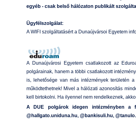
egyéb - csak belső hálózaton publikált szolgál
Ügyfélszolgálat:
A WIFI szolgáltatásért a Dunaújvársoi Egyetem info
A Dunaújvárosi Egyetem csatlakozott az Eduroa
polgárainak, hanem a többi csatlakozott intézmén
is, lehetősége van más intézmények területén a 
működtethetnek! Mivel a hálózati azonosítás minde
kell birtokolni. Ha ilyennel nem rendelkeznek, akko
A DUE polgárok idegen intézményben a fel
@hallgato.uniduna.hu, @bankisuli.hu, @tanulo.b