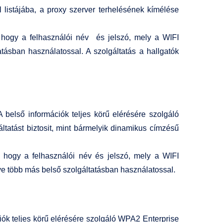
l listájába, a proxy szerver terhelésének kímélése
i, hogy a felhasználói név és jelszó, mely a WIFI
ásban használatossal. A szolgáltatás a hallgatók
A belső információk teljes körű elérésére szolgáló
ltatást biztosit, mint bármelyik dinamikus címzésű
i, hogy a felhasználói név és jelszó, mely a WIFI
ve több más belső szolgáltatásban használatossal.
ciók teljes körű elérésére szolgáló WPA2 Enterprise