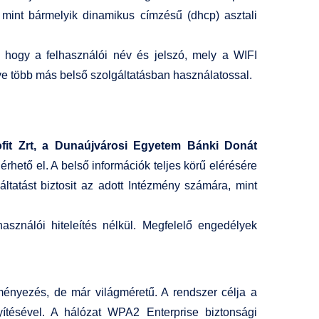
t, mint bármelyik dinamikus címzésű (dhcp) asztali
i, hogy a felhasználói név és jelszó, mely a WIFI
ve több más belső szolgáltatásban használatossal.
it Zrt, a Dunaújvárosi Egyetem Bánki Donát
rhető el. A belső információk teljes körű elérésére
ltatást biztosit az adott Intézmény számára, mint
használói hiteleítés nélkül. Megfelelő engedélyek
ményezés, de már világméretű. A rendszer célja a
ítésével. A hálózat WPA2 Enterprise biztonsági