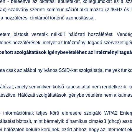
- beleértve az oktatási épületeket, kollégiumokat és a szaba
ac, ax) szabvány szerinti kommunikációt alkalmazza (2,4GHz és 
a hozzáférés, címtárból történő azonosítással.
em biztosít vezeték nélküli hálózati hozzáférést. Vend
nes hozzáférések, melyet az Intézményi fogadó szervezet igén
osított szolgáltatások igénybevételéhez az intézményi tagságo
a csak az alábbi nyilvános SSID-kat szolgáltatja, melyek funkc
 hálózat, amely semmilyen külső kapcsolattal nem rendelkezik, 
készítve. Hálózati szolgáltatások igénybe vételére nem alkalmas
 információinak teljes körű elérésére szolgáló WPA2 Enterpri
ltatást biztosit, mint bármelyik dinamikus címzésű (dhcp) asz
 hálózaton belülre kerülnek, ezért ahhoz, hogy az internetet e