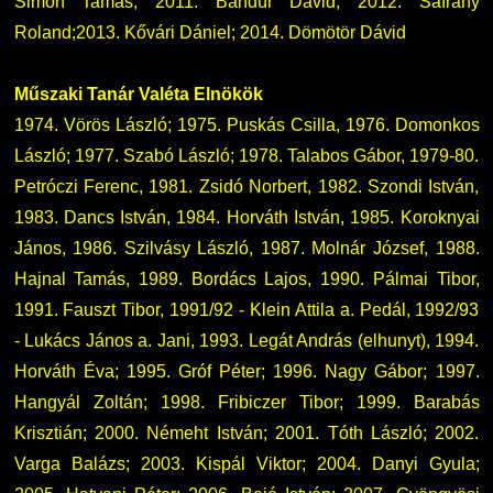
Simon Tamás; 2011. Bandúr Dávid; 2012. Sáfrány
Roland;2013. Kővári Dániel; 2014. Dömötör Dávid
Műszaki Tanár Valéta Elnökök
1974. Vörös László; 1975. Puskás Csilla, 1976. Domonkos
László; 1977. Szabó László; 1978. Talabos Gábor, 1979-80.
Petróczi Ferenc, 1981. Zsidó Norbert, 1982. Szondi István,
1983. Dancs István, 1984. Horváth István, 1985. Koroknyai
János, 1986. Szilvásy László, 1987. Molnár József, 1988.
Hajnal Tamás, 1989. Bordács Lajos, 1990. Pálmai Tibor,
1991. Fauszt Tibor, 1991/92 - Klein Attila a. Pedál, 1992/93
- Lukács János a. Jani, 1993. Legát András (elhunyt), 1994.
Horváth Éva; 1995. Gróf Péter; 1996. Nagy Gábor; 1997.
Hangyál Zoltán; 1998. Fribiczer Tibor; 1999. Barabás
Krisztián; 2000. Némeht István; 2001. Tóth László; 2002.
Varga Balázs; 2003. Kispál Viktor; 2004. Danyi Gyula;