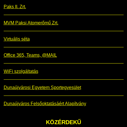
Paks II. Zrt.
MVM Paksi Atomerőmű Zrt.
Virtuális séta
Office 365, Teams, @MAIL
WiFi szolgáltatás
Dunaújvárosi Egyetem Sportegyesület
Dunaújváros Felsőoktatásáért Alapítvány
KÖZÉRDEKŰ