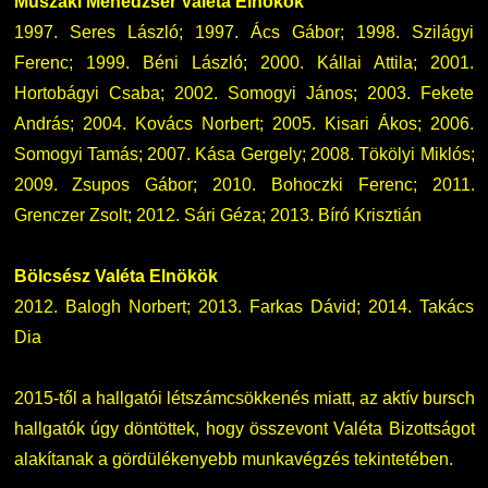
Műszaki Menedzser Valéta Elnökök
1997. Seres László; 1997. Ács Gábor; 1998. Szilágyi
Ferenc; 1999. Béni László; 2000. Kállai Attila; 2001.
Hortobágyi Csaba; 2002. Somogyi János; 2003. Fekete
András; 2004. Kovács Norbert; 2005. Kisari Ákos; 2006.
Somogyi Tamás; 2007. Kása Gergely; 2008. Tökölyi Miklós;
2009. Zsupos Gábor; 2010. Bohoczki Ferenc; 2011.
Grenczer Zsolt; 2012. Sári Géza; 2013. Bíró Krisztián
Bölcsész Valéta Elnökök
2012. Balogh Norbert; 2013. Farkas Dávid; 2014. Takács
Dia
2015-től a hallgatói létszámcsökkenés miatt, az aktív bursch
hallgatók úgy döntöttek, hogy összevont Valéta Bizottságot
alakítanak a gördülékenyebb munkavégzés tekintetében.