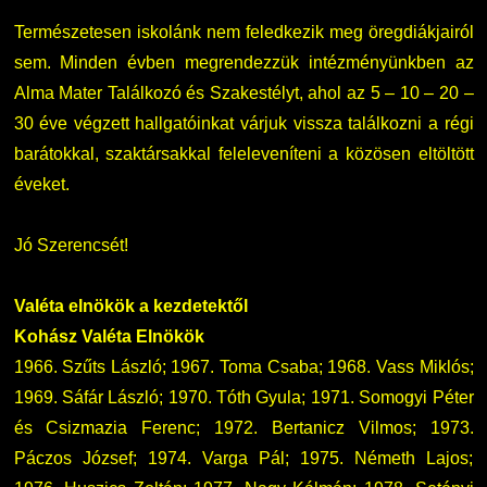
Természetesen iskolánk nem feledkezik meg öregdiákjairól
sem. Minden évben megrendezzük intézményünkben az
Alma Mater Találkozó és Szakestélyt, ahol az 5 – 10 – 20 –
30 éve végzett hallgatóinkat várjuk vissza találkozni a régi
barátokkal, szaktársakkal feleleveníteni a közösen eltöltött
éveket.
Jó Szerencsét!
Valéta elnökök a kezdetektől
Kohász Valéta Elnökök
1966. Szűts László; 1967. Toma Csaba; 1968. Vass Miklós;
1969. Sáfár László; 1970. Tóth Gyula; 1971. Somogyi Péter
és Csizmazia Ferenc; 1972. Bertanicz Vilmos; 1973.
Páczos József; 1974. Varga Pál; 1975. Németh Lajos;