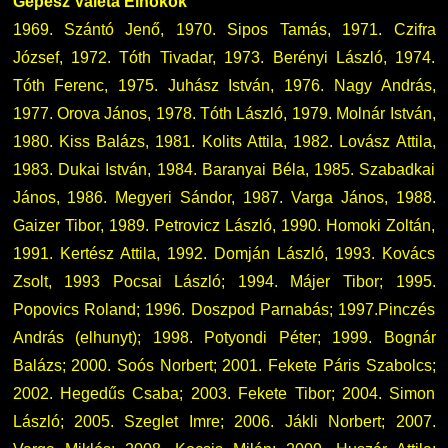
Gépész Valéta Elnökök
1969. Szántó Jenő, 1970. Sipos Tamás, 1971. Czifra
József, 1972. Tóth Tivadar, 1973. Berényi László, 1974.
Tóth Ferenc, 1975. Juhász István, 1976. Nagy András,
1977. Orova János, 1978. Tóth László, 1979. Molnár István,
1980. Kiss Balázs, 1981. Kolits Attila, 1982. Lovász Attila,
1983. Dukai István, 1984. Baranyai Béla, 1985. Szabadkai
János, 1986. Megyeri Sándor, 1987. Varga János, 1988.
Gaizer Tibor, 1989. Petrovicz László, 1990. Homoki Zoltán,
1991. Kertész Attila, 1992. Domján László, 1993. Kovács
Zsolt, 1993 Pocsai László; 1994. Májer Tibor; 1995.
Popovics Roland; 1996. Doszpod Parnabás; 1997.Pinczés
András (elhunyt); 1998. Potyondi Péter; 1999. Bognár
Balázs; 2000. Soós Norbert; 2001. Fekete Páris Szabolcs;
2002. Hegedűs Csaba; 2003. Fekete Tibor; 2004. Simon
László; 2005. Szeglet Imre; 2006. Jákli Norbert; 2007.