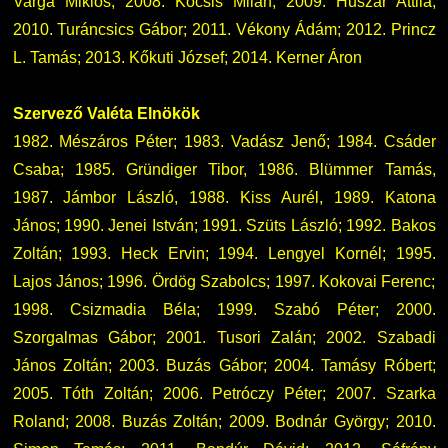
Varga Miklós; 2008. Kocsis Milán; 2009. Huszár Attila;
2010. Turáncsics Gábor; 2011. Vékony Ádám; 2012. Princz
L. Tamás; 2013. Kőkuti József; 2014. Kerner Áron
Szervező Valéta Elnökök
1982. Mészáros Péter; 1983. Vadász Jenő; 1984. Csáder
Csaba; 1985. Gründiger Tibor, 1986. Blümmer Tamás,
1987. Jámbor László, 1988. Kiss Aurél, 1989. Katona
János; 1990. Jenei István; 1991. Szüts László; 1992. Bakos
Zoltán; 1993. Heck Ervin; 1994. Lengyel Kornél; 1995.
Lajos János; 1996. Ördög Szabolcs; 1997. Kokovai Ferenc;
1998. Csizmadia Béla; 1999. Szabó Péter; 2000.
Szorgalmas Gábor; 2001. Tusori Zalán; 2002. Szabadi
János Zoltán; 2003. Buzás Gábor; 2004. Tamásy Róbert;
2005. Tóth Zoltán; 2006. Petróczy Péter; 2007. Szarka
Roland; 2008. Buzás Zoltán; 2009. Bodnár György; 2010.