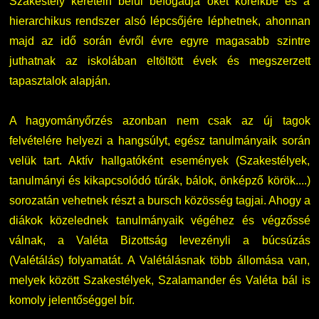
Szakestély keretein belül befogadja őket köreikbe és a
hierarchikus rendszer alsó lépcsőjére léphetnek, ahonnan
majd az idő során évről évre egyre magasabb szintre
juthatnak az iskolában eltöltött évek és megszerzett
tapasztalok alapján.
A hagyományőrzés azonban nem csak az új tagok
felvételére helyezi a hangsúlyt, egész tanulmányaik során
velük tart. Aktív hallgatóként események (Szakestélyek,
tanulmányi és kikapcsolódó túrák, bálok, önképző körök....)
sorozatán vehetnek részt a bursch közösség tagjai. Ahogy a
diákok közelednek tanulmányaik végéhez és végzőssé
válnak, a Valéta Bizottság levezényli a búcsúzás
(Valétálás) folyamatát. A Valétálásnak több állomása van,
melyek között Szakestélyek, Szalamander és Valéta bál is
komoly jelentőséggel bír.