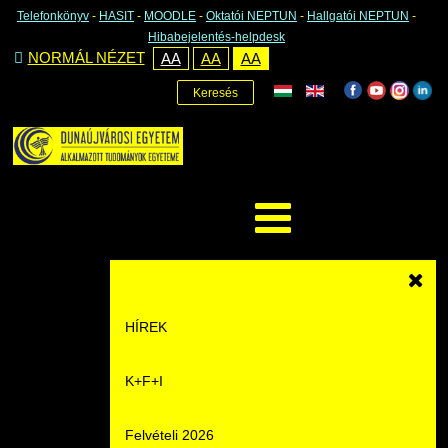
Telefonkönyv
-
HASIT
-
MOODLE
-
Oktatói NEPTUN
-
Hallgatói NEPTUN
-
Hibabejelentés-helpdesk
NORMÁL NÉZET
AA
AA
AA
Keresés
HÍREK
K+F+I
Hírek
Felvételi 2026
Események