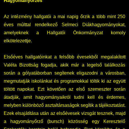
Hagyományőrzés
Az intézmény hallgatói a mai napig őrzik a több mint 250
éves múlttal rendelkező Selmeci Diákhagyományokat,
amelyeknek a Hallgatói Önkormányzat komoly
elkötelezettje.
Elsőéves hallgatóinkat a felsőbb évesekből megalakított
Valéta Bizottság fogadja, akik már a legelső találkozás
során a gólyatáborban segítenek eligazodni a városban,
megmutatják iskolánkat és programokkal töltik ki az együtt
töltött napokat. Ezt követően az első szemeszter során
átadják, amit hagyományaikról tudni kell és érdemes,
melyben különböző asztaltársaságok segítik a tájékoztatást.
Ezek elsajátítása után az elsőévesek vizsgát tesznek, majd
a hagyományőrző (bursch) közösség egy Keresztelő