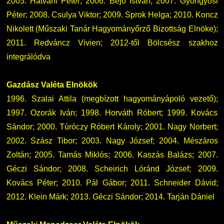
2005. Hatvani Péter; 2006. Bejó István; 2007. Gyöngyösi
Péter; 2008. Csulya Viktor; 2009. Sprok Helga; 2010. Koncz
Nikolett (Műszaki Tanár Hagyományőrző Bizottság Elnöke);
2011. Redváncz Vivien; 2012-től Bölcsész szakhoz
integrálódva
Gazdász Valéta Elnökök
1996. Szalai Attila (megbízott hagyományápoló vezető);
1997. Ozorák Iván; 1998. Horváth Róbert; 1999. Kovács
Sándor; 2000. Túróczy Róbert Károly; 2001. Nagy Norbert;
2002. Szász Tibor; 2003. Nagy József; 2004. Mészáros
Zoltán; 2005. Tamás Miklós; 2006. Kaszás Balázs; 2007.
Géczi Sándor; 2008. Scheirich Lóránd József; 2009.
Kovács Péter; 2010. Pál Gábor; 2011. Schneider Dávid;
2012. Klein Márk; 2013. Géczi Sándor; 2014. Tarján Dániel