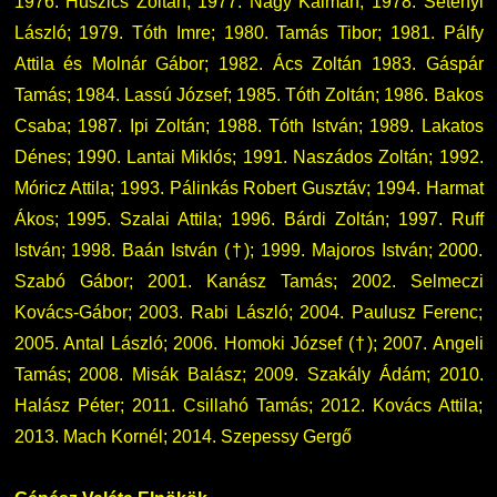
1976. Huszics Zoltán; 1977. Nagy Kálmán; 1978. Setényi
László; 1979. Tóth Imre; 1980. Tamás Tibor; 1981. Pálfy
Attila és Molnár Gábor; 1982. Ács Zoltán 1983. Gáspár
Tamás; 1984. Lassú József; 1985. Tóth Zoltán; 1986. Bakos
Csaba; 1987. Ipi Zoltán; 1988. Tóth István; 1989. Lakatos
Dénes; 1990. Lantai Miklós; 1991. Naszádos Zoltán; 1992.
Móricz Attila; 1993. Pálinkás Robert Gusztáv; 1994. Harmat
Ákos; 1995. Szalai Attila; 1996. Bárdi Zoltán; 1997. Ruff
István; 1998. Baán István (†); 1999. Majoros István; 2000.
Szabó Gábor; 2001. Kanász Tamás; 2002. Selmeczi
Kovács-Gábor; 2003. Rabi László; 2004. Paulusz Ferenc;
2005. Antal László; 2006. Homoki József (†); 2007. Angeli
Tamás; 2008. Misák Balász; 2009. Szakály Ádám; 2010.
Halász Péter; 2011. Csillahó Tamás; 2012. Kovács Attila;
2013. Mach Kornél; 2014. Szepessy Gergő