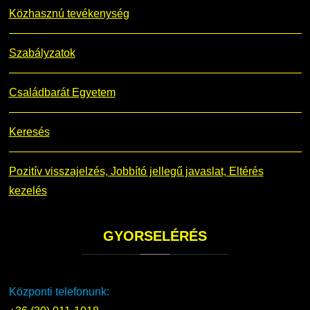
Közhasznú tevékenység
Szabályzatok
Családbarát Egyetem
Keresés
Pozitív visszajelzés, Jobbító jellegű javaslat, Eltérés
kezelés
GYORSELÉRÉS
Központi telefonunk: