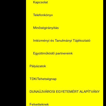
Családbarát Szolgáltató
Origó nyelvvizsga
Kapcsolat
EHÖK
HASIT
Telefonkönyv
Hallgatókra érvényes szabályzatok
Neptun
Minőségirányítás
Ösztöndíjak
Moodle
Intézményi és Tanulmányi Tájékoztató
Kiemelt ösztöndíjak
K+F+I
Együttműködő partnereink
Pályázatok
Nemzetközi Lehetőségek
Átjelentkezőknek
TDK/Tehetségnap
Szolgáltatások
Kapcsolat
DUNAÚJVÁROSI EGYETEMÉRT ALAPÍTVÁNY
Fordítási Szolgáltatások
TDK/Tehetségnap
Felvetteknek
GY.I.K.
Online Studium