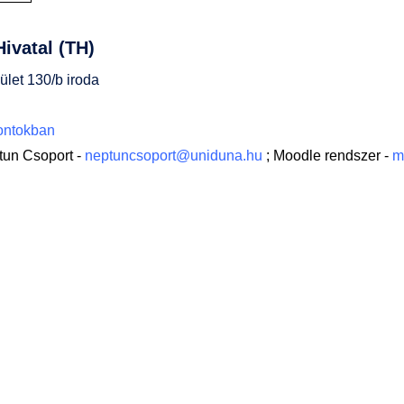
ivatal (TH)
ület 130/b iroda
pontokban
tun Csoport -
neptuncsoport@uniduna.hu
; Moodle rendszer -
m