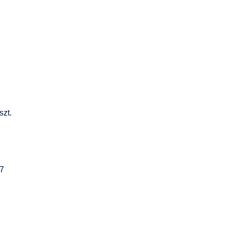
szt.
07