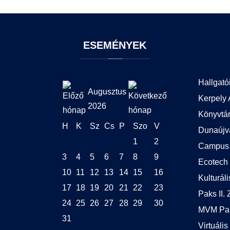
ESEMÉNYEK
Hallgató
Augusztus
Kerpely 
2026
Könyvtá
H
K
Sz
Cs
P
Szo
V
Dunaújv
1
2
Campus 
3
4
5
6
7
8
9
Ecotech 
10
11
12
13
14
15
16
Kulturál
17
18
19
20
21
22
23
Paks II. Z
24
25
26
27
28
29
30
MVM Pak
31
Virtuális