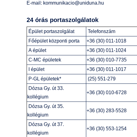
E-mail:
kommunikacio@uniduna.hu
24 órás portaszolgálatok
Épület portaszolgálat
Telefonszám
Főépület központi porta
+36 (30) 011-1018
A épület
+36 (30) 011-1024
C-MC épületek
+36 (30) 010-7735
I épület
+36 (30) 011-1017
P-GL épületek*
(25) 551-279
Dózsa Gy. út 33.
+36 (30) 010-6728
kollégium
Dózsa Gy. út 35.
+36 (30) 283-5528
kollégium
Dózsa Gy. út 37.
+36 (30) 553-1254
kollégium