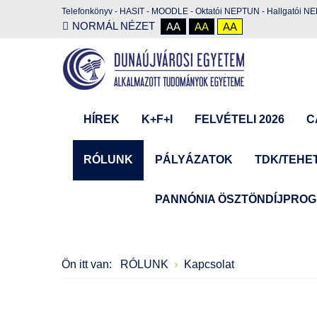
Telefonkönyv
-
HASIT
-
MOODLE
-
Oktatói NEPTUN
-
Hallgatói N
NORMÁL NÉZET
AA
AA
AA
HÍREK
K+F+I
FELVÉTELI 2026
C
RÓLUNK
PÁLYÁZATOK
TDK/TEHE
PANNÓNIA ÖSZTÖNDÍJPRO
Ön itt van:
RÓLUNK
Kapcsolat