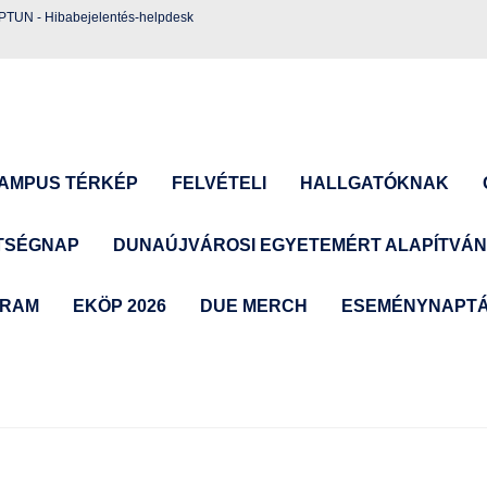
EPTUN
-
Hibabejelentés-helpdesk
AMPUS TÉRKÉP
FELVÉTELI
HALLGATÓKNAK
TSÉGNAP
DUNAÚJVÁROSI EGYETEMÉRT ALAPÍTVÁ
GRAM
EKÖP 2026
DUE MERCH
ESEMÉNYNAPT