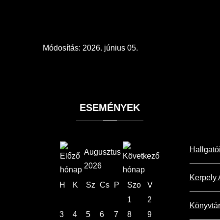
Módosítás: 2026. június 05.
ESEMÉNYEK
Hallgató
Augusztus
2026
Kerpely 
H
K
Sz
Cs
P
Szo
V
1
2
Könyvtá
3
4
5
6
7
8
9