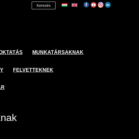
Keresés
OKTATÁS
MUNKATÁRSAKNAK
NY
FELVETTEKNEK
ÁR
knak