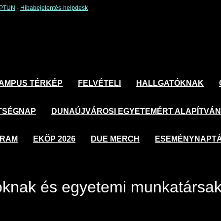
EPTUN
-
Hibabejelentés-helpdesk
AMPUS TÉRKÉP
FELVÉTELI
HALLGATÓKNAK
TSÉGNAP
DUNAÚJVÁROSI EGYETEMÉRT ALAPÍTVÁ
GRAM
EKÖP 2026
DUE MERCH
ESEMÉNYNAPT
óknak és egyetemi munkatársa