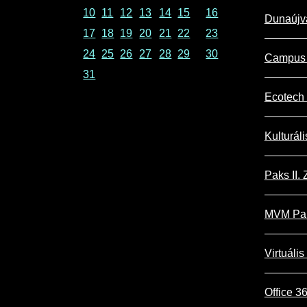
10
11
12
13
14
15
16
Dunaújv
17
18
19
20
21
22
23
24
25
26
27
28
29
30
Campus 
31
Ecotech 
Kulturál
Paks II. Z
MVM Pak
Virtuális
Office 