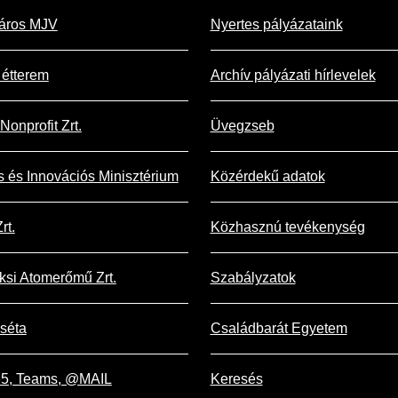
áros MJV
Nyertes pályázataink
étterem
Archív pályázati hírlevelek
Nonprofit Zrt.
Üvegzseb
is és Innovációs Minisztérium
Közérdekű adatok
rt.
Közhasznú tevékenység
si Atomerőmű Zrt.
Szabályzatok
 séta
Családbarát Egyetem
365, Teams, @MAIL
Keresés