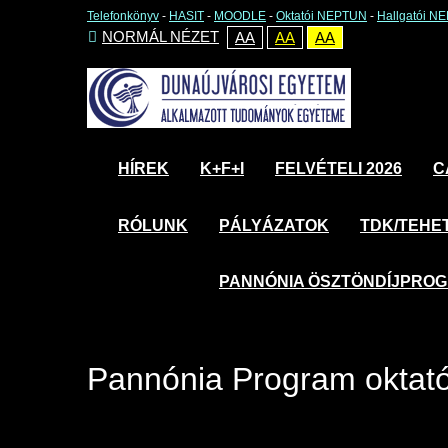
Telefonkönyv
-
HASIT
-
MOODLE
-
Oktatói NEPTUN
-
Hallgatói N
NORMÁL NÉZET
AA
AA
AA
HÍREK
K+F+I
FELVÉTELI 2026
C
RÓLUNK
PÁLYÁZATOK
TDK/TEHE
PANNÓNIA ÖSZTÖNDÍJPRO
Pannónia Program oktat