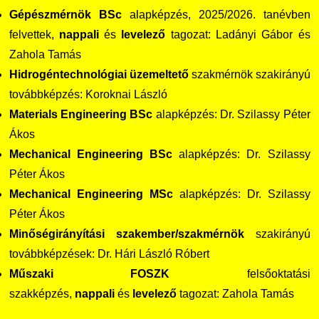
Gépészmérnök
BSc
alapképzés, 2025/2026. tanévben
felvettek,
nappali
és
levelező
tagozat: Ladányi Gábor és
Zahola Tamás
Hidrogéntechnológiai üzemeltető
szakmérnök szakirányú
továbbképzés: Koroknai László
Materials Engineering
BSc
alapképzés: Dr. Szilassy Péter
Ákos
Mechanical Engineering
BSc
alapképzés: Dr. Szilassy
Péter Ákos
Mechanical Engineering
MSc
alapképzés: Dr. Szilassy
Péter Ákos
Minőségirányítási szakember/szakmérnök
szakirányú
továbbképzések: Dr. Hári László Róbert
Műszaki FOSZK
felsőoktatási
szakképzés,
nappali
és
levelező
tagozat: Zahola Tamás