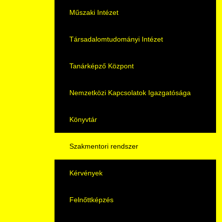
Pályaorientációs tanácsadás
HASIT
Műszaki Intézet
MTMI Szakok
Nyelvvizsga
Társadalomtudományi Intézet
Sportolóként egyetemista
Neptun
Tanárképző Központ
DIÁKHITEL
Nemzetközi Kapcsolatok Igazgatósága
Moodle
Könyvtár
Átjelentkezőknek
Szakmentori rendszer
Hallgatói pályázatok
Kérvények
Karrier
Felnőttképzés