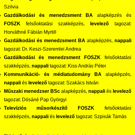
Szilvia
Gazdálkodási és menedzsment BA
alapképzés és
FOSZK
felsőoktatási szakképzés,
levelező
tagozat:
Horváthné Fábián Myrtill
Gazdálkodási és menedzsment BA
alapképzés,
nappali
tagozat: Dr. Keszi-Szeremlei Andrea
Gazdálkodási és menedzsment FOSZK
felsőoktatási
szakképzés,
nappali
tagozat: Kiss András Péter
Kommunikáció- és médiatudomány BA
alapképzés,
nappali
és
levelező
tagozat: Szakács István
Műszaki menedzser BSc
alapképzés,
nappali
és
levelező
tagozat: Dósáné Pap Györgyi
Televíziós műsorkészítő FOSZK
felsőoktatási
szakképzés,
nappali
és
levelező
tagozat: Szpisák Tamás