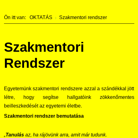
Szervezeti ábra
Galéria
Ön itt van:
OKTATÁS
Szakmentori rendszer
Érdekvédelmi testületek
Díjak, elismerések
Kapcsolat
Szakmentori
Telefonkönyv
Rendszer
Minőségirányítás
Intézményi és Tanulmányi Tájékoztató
Egyetemünk szakmentori rendszere azzal a szándékkal jött
létre, hogy segítse hallgatóink zökkenőmentes
Együttműködő partnereink
beilleszkedését az egyetemi életbe.
Szakmentori rendszer bemutatása
„
Tanulás
az, ha rájövünk arra, amit már tudunk.