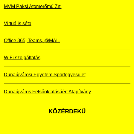
MVM Paksi Atomerőmű Zrt.
Virtuális séta
Office 365, Teams, @MAIL
WiFi szolgáltatás
Dunaújvárosi Egyetem Sportegyesület
Dunaújváros Felsőoktatásáért Alapítvány
KÖZÉRDEKŰ