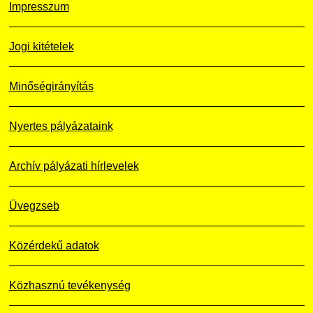
Impresszum
Jogi kitételek
Minőségirányítás
Nyertes pályázataink
Archív pályázati hírlevelek
Üvegzseb
Közérdekű adatok
Közhasznú tevékenység