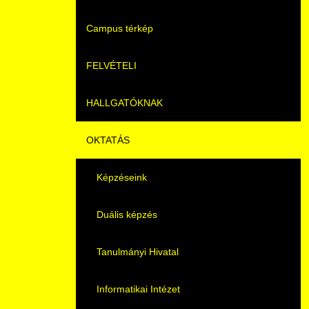
Campus térkép
Videók
FELVÉTELI
Álláshirdetések
HALLGATÓKNAK
Pontozási rendszer szabályai
OKTATÁS
Felvetteknek
Képzéseink
Képzéseink
Duális képzés
Képzéseink
Duális képzés
Könyvtár
Duális képzés
Átjelentkezés
K+F+I
Tanulmányi Hivatal
Gyakori Kérdések
Tanulmányi Tájékoztató
Informatikai Intézet