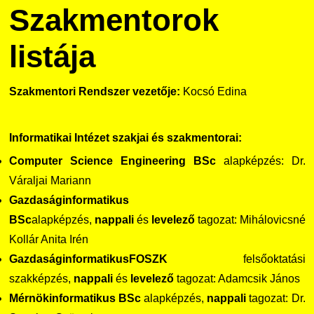
Szakmentorok
listája
Szakmentori Rendszer vezetője:
Kocsó Edina
Informatikai Intézet szakjai és szakmentorai:
Computer Science Engineering BSc
alapképzés: Dr.
Váraljai Mariann
Gazdaságinformatikus
BSc
alapképzés,
nappali
és
levelező
tagozat: Mihálovicsné
Kollár Anita Irén
Gazdaságinformatikus
FOSZK
felsőoktatási
szakképzés,
nappali
és
levelező
tagozat: Adamcsik János
Mérnökinformatikus BSc
alapképzés,
nappali
tagozat: Dr.