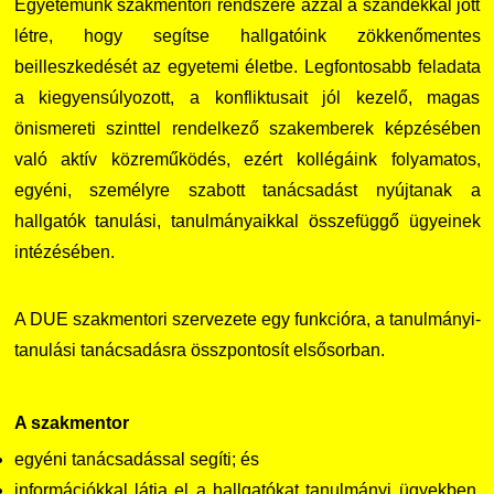
Egyetemünk szakmentori rendszere azzal a szándékkal jött
létre, hogy segítse hallgatóink zökkenőmentes
beilleszkedését az egyetemi életbe. Legfontosabb feladata
a kiegyensúlyozott, a konfliktusait jól kezelő, magas
önismereti szinttel rendelkező szakemberek képzésében
való aktív közreműködés, ezért kollégáink folyamatos,
egyéni, személyre szabott tanácsadást nyújtanak a
hallgatók tanulási, tanulmányaikkal összefüggő ügyeinek
intézésében.
A DUE szakmentori szervezete egy funkcióra, a tanulmányi-
tanulási tanácsadásra összpontosít elsősorban.
A szakmentor
egyéni tanácsadással segíti; és
információkkal látja el a hallgatókat tanulmányi ügyekben,