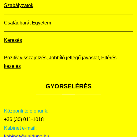
Szabályzatok
Családbarát Egyetem
Keresés
Pozitív visszajelzés, Jobbító jellegű javaslat, Eltérés
kezelés
GYORSELÉRÉS
Központi telefonunk:
+36 (30) 011-1018
Kabinet e-mail:
kabinet@uniduna.hu