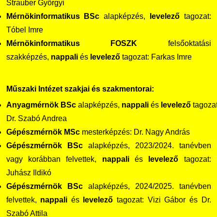
Strauber Györgyi
Mérnökinformatikus BSc
alapképzés,
levelező
tagozat:
Tóbel Imre
Mérnökinformatikus FOSZK
felsőoktatási
szakképzés,
nappali
és
levelező
tagozat: Farkas Imre
Műszaki Intézet szakjai és szakmentorai:
Anyagmérnök
BSc
alapképzés,
nappali
és
levelező
tagozat
Dr. Szabó Andrea
Gépészmérnök MSc
mesterképzés: Dr. Nagy András
Gépészmérnök
BSc
alapképzés, 2023/2024. tanévben
vagy korábban felvettek,
nappali
és
levelező
tagozat:
Juhász Ildikó
Gépészmérnök
BSc
alapképzés, 2024/2025. tanévben
felvettek,
nappali
és
levelező
tagozat: Vizi Gábor és Dr.
Szabó Attila