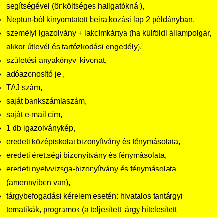
segítségével (önköltséges hallgatóknál),
Neptun-ból kinyomtatott beiratkozási lap 2 példányban,
személyi igazolvány + lakcímkártya (ha külföldi állampolgár,
akkor útlevél és tartózkodási engedély),
születési anyakönyvi kivonat,
adóazonosító jel,
TAJ szám,
saját bankszámlaszám,
saját e-mail cím,
1 db igazolványkép,
eredeti középiskolai bizonyítvány és fénymásolata,
eredeti érettségi bizonyítvány és fénymásolata,
eredeti nyelvvizsga-bizonyítvány és fénymásolata
(amennyiben van),
tárgybefogadási kérelem esetén: hivatalos tantárgyi
tematikák, programok (a teljesített tárgy hitelesített