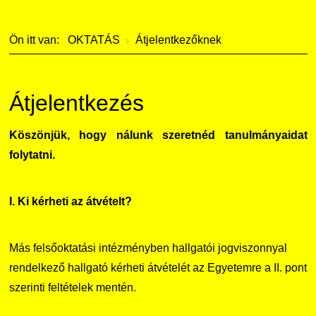
Szervezeti ábra
Galéria
Ön itt van:
OKTATÁS
Átjelentkezőknek
Érdekvédelmi testületek
Díjak, elismerések
Kapcsolat
Átjelentkezés
Telefonkönyv
Köszönjük, hogy nálunk szeretnéd tanulmányaidat
folytatni.
Minőségirányítás
Intézményi és Tanulmányi Tájékoztató
I. Ki kérheti az átvételt?
Együttműködő partnereink
Más felsőoktatási intézményben hallgatói jogviszonnyal
rendelkező hallgató kérheti átvételét az Egyetemre a II. pont
szerinti feltételek mentén.