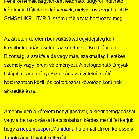
Fenti kérelmek tárgyanként leadható, tárgyról indítható
kérelmek. Díjköteles kérvények, melyek összegét a DUE
SzMSz HKR HTJR 3. számú táblázata határozza meg.
Az átvételi kérelem benyújtásával egyidejűleg kért
kreditbefogadás esetén, az kérelmet a Kreditátviteli
Bizottság, a szakfelelős vagy más, szakmailag illetékes
személy vagy fórum véleményezi. A befogadható tárgyak
listáját a Tanulmányi Bizottság az átvételről szóló
határozatban közli, és beiratkozást követően kerülnek
akkreditálásra.
Amennyiben a kérelem benyújtásával, a kreditbefogadással
vagy a beiratkozással kapcsolatban kérdés merül fel kérjük,
hogy a
neptuncsoport@uniduna.hu
e-mail címen keresse a
Tanulmányi Hivatal kollégáit.