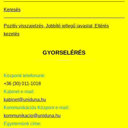
Keresés
Pozitív visszajelzés, Jobbító jellegű javaslat, Eltérés
kezelés
GYORSELÉRÉS
Központi telefonunk:
+36 (30) 011-1018
Kabinet e-mail:
kabinet@uniduna.hu
Kommunikációs Központ e-mail:
kommunikacio@uniduna.hu
Egyetemünk címe: