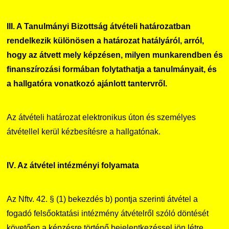
III. A Tanulmányi Bizottság átvételi határozatban
rendelkezik különösen a határozat hatályáról, arról,
hogy az átvett mely képzésen, milyen munkarendben és
finanszírozási formában folytathatja a tanulmányait, és
a hallgatóra vonatkozó ajánlott tantervről.
Az átvételi határozat elektronikus úton és személyes
átvétellel kerül kézbesítésre a hallgatónak.
IV. Az átvétel intézményi folyamata
Az Nftv. 42. § (1) bekezdés b) pontja szerinti átvétel a
fogadó felsőoktatási intézmény átvételről szóló döntését
követően a képzésre történő bejelentkezéssel jön létre.