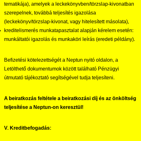
tematikája), amelyek a leckekönyvben/törzslap-kivonatban
szerepelnek, továbbá teljesítés igazolása
(leckekönyv/törzslap-kivonat, vagy hitelesített másolata),
kreditelismerés munkatapasztalat alapján kérelem esetén:
munkáltatói igazolás és munkaköri leírás (eredeti példány).
Befizetési kötelezettségét a Neptun nyitó oldalon, a
Letölthető dokumentumok között található Pénzügyi
útmutató tájékoztató segítségével tudja teljesíteni.
A beiratkozás feltétele a beiratkozási díj és az önköltség
teljesítése a Neptun-on keresztül!
V. Kreditbefogadás: