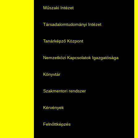
Pályaorientációs tanácsadás
HASIT
Műszaki Intézet
MTMI Szakok
Nyelvvizsga
Társadalomtudományi Intézet
Sportolóként egyetemista
Neptun
Tanárképző Központ
DIÁKHITEL
Nemzetközi Kapcsolatok Igazgatósága
Moodle
Könyvtár
Átjelentkezőknek
Szakmentori rendszer
Hallgatói pályázatok
Kérvények
Karrier
Felnőttképzés