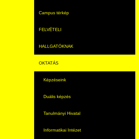
Campus térkép
Videók
FELVÉTELI
Álláshirdetések
HALLGATÓKNAK
Pontozási rendszer szabályai
OKTATÁS
Felvetteknek
Képzéseink
Képzéseink
Duális képzés
Képzéseink
Duális képzés
Könyvtár
Duális képzés
Átjelentkezés
K+F+I
Tanulmányi Hivatal
Gyakori Kérdések
Tanulmányi Tájékoztató
Informatikai Intézet