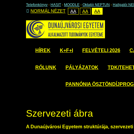
Telefonkönyv
-
HASIT
-
MOODLE
-
Oktatói NEPTUN
-
Hallgatói N
NORMÁL NÉZET
AA
AA
AA
HÍREK
K+F+I
FELVÉTELI 2026
C
RÓLUNK
PÁLYÁZATOK
TDK/TEHE
PANNÓNIA ÖSZTÖNDÍJPRO
Szervezeti ábra
A Dunaújvárosi Egyetem struktúrája, szervezet