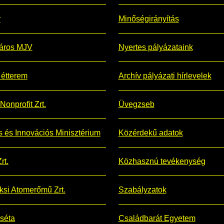
r
Minőségirányítás
áros MJV
Nyertes pályázataink
étterem
Archív pályázati hírlevelek
Nonprofit Zrt.
Üvegzseb
is és Innovációs Minisztérium
Közérdekű adatok
rt.
Közhasznú tevékenység
si Atomerőmű Zrt.
Szabályzatok
 séta
Családbarát Egyetem