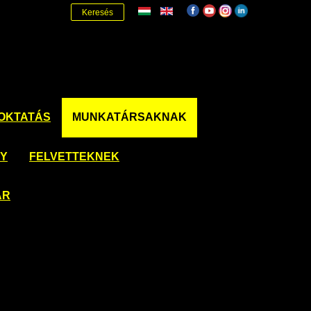
Keresés
OKTATÁS
MUNKATÁRSAKNAK
NY
FELVETTEKNEK
ÁR