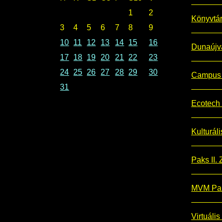
1
2
Könyvtá
3
4
5
6
7
8
9
10
11
12
13
14
15
16
Dunaújv
17
18
19
20
21
22
23
24
25
26
27
28
29
30
Campus 
31
Ecotech 
Kulturál
Paks II. Z
MVM Pak
Virtuális