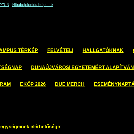
EPTUN
-
Hibabejelentés-helpdesk
AMPUS TÉRKÉP
FELVÉTELI
HALLGATÓKNAK
TSÉGNAP
DUNAÚJVÁROSI EGYETEMÉRT ALAPÍTVÁ
GRAM
EKÖP 2026
DUE MERCH
ESEMÉNYNAPT
i egységeinek elérhetősége: