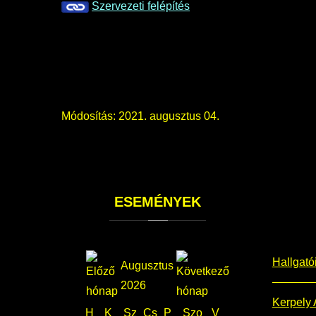
Szervezeti felépítés
Módosítás: 2021. augusztus 04.
ESEMÉNYEK
Hallgató
Augusztus
2026
Kerpely 
H
K
Sz
Cs
P
Szo
V