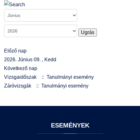
Kiemelt ösztöndíjak
K+F+I
Együttműködő partnereink
Nemzetközi Lehetőségek
Átjelentkezőknek
Ugrás
Szolgáltatások
Kapcsolat
Előző nap
Fordítási Szolgáltatások
TDK/Tehetségnap
2026. Június 09. , Kedd
Következő nap
GY.I.K.
Online Studium
Vizsgaidőszak
:: Tanulmányi esemény
Záróvizsgák
:: Tanulmányi esemény
DUE Hallgatói laptop használati segédlet
Képzési Életpályamodell
Kerpely Antal Szakkollégium KASZK
Atomerőművi Képzési Bázis
ESEMÉNYEK