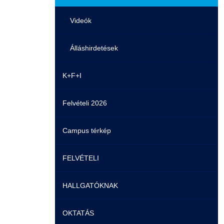
Videók
Álláshirdetések
K+F+I
Felvételi 2026
Campus térkép
FELVÉTELI
HALLGATÓKNAK
Pontozási rendszer szabályai
OKTATÁS
Felvetteknek
Képzéseink