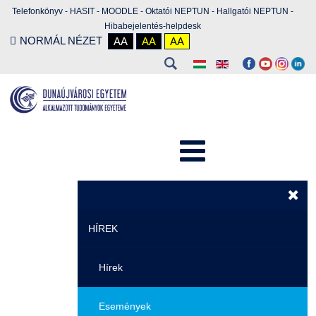
Telefonkönyv
-
HASIT
-
MOODLE
-
Oktatói NEPTUN
-
Hallgatói NEPTUN
-
Hibabejelentés-helpdesk
NORMÁL NÉZET
AA
AA
AA
HÍREK
Hírek
Események