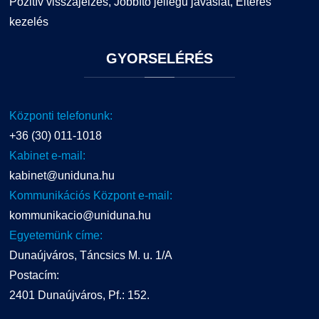
Pozitív visszajelzés, Jobbító jellegű javaslat, Eltérés
kezelés
GYORSELÉRÉS
Központi telefonunk:
+36 (30) 011-1018
Kabinet e-mail:
kabinet@uniduna.hu
Kommunikációs Központ e-mail:
kommunikacio@uniduna.hu
Egyetemünk címe:
Dunaújváros, Táncsics M. u. 1/A
Postacím:
2401 Dunaújváros, Pf.: 152.