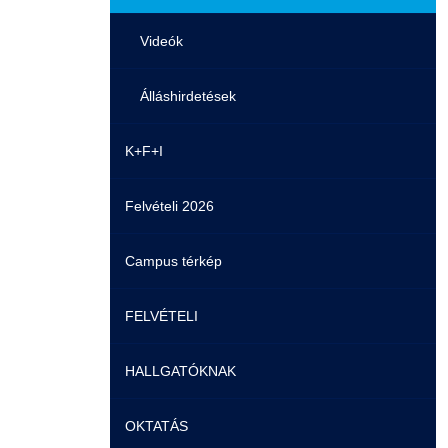
Videók
Álláshirdetések
K+F+I
Felvételi 2026
Campus térkép
FELVÉTELI
HALLGATÓKNAK
Pontozási rendszer szabályai
OKTATÁS
Felvetteknek
Képzéseink