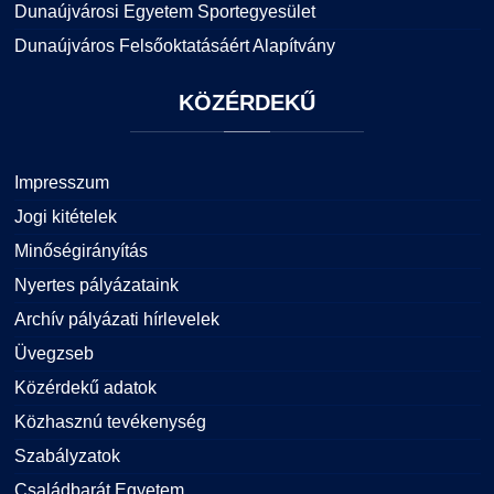
Dunaújvárosi Egyetem Sportegyesület
Dunaújváros Felsőoktatásáért Alapítvány
KÖZÉRDEKŰ
Impresszum
Jogi kitételek
Minőségirányítás
Nyertes pályázataink
Archív pályázati hírlevelek
Üvegzseb
Közérdekű adatok
Közhasznú tevékenység
Szabályzatok
Családbarát Egyetem