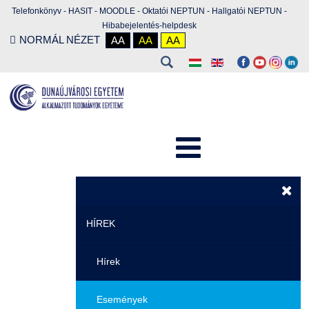
Telefonkönyv
-
HASIT
-
MOODLE
-
Oktatói NEPTUN
-
Hallgatói NEPTUN
-
Hibabejelentés-helpdesk
NORMÁL NÉZET
AA
AA
AA
HÍREK
Hírek
Események