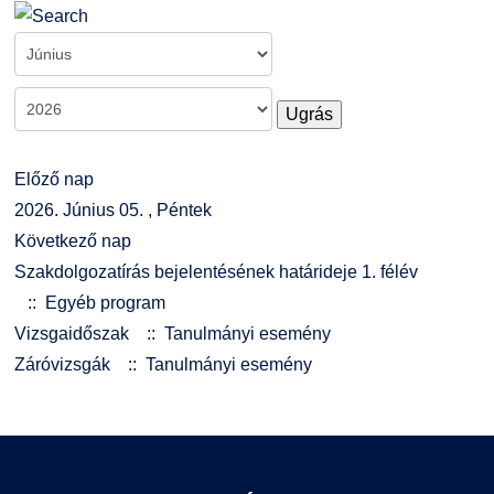
Kiemelt ösztöndíjak
K+F+I
Együttműködő partnereink
Nemzetközi Lehetőségek
Átjelentkezőknek
Ugrás
Szolgáltatások
Kapcsolat
Előző nap
Fordítási Szolgáltatások
TDK/Tehetségnap
2026. Június 05. , Péntek
Következő nap
GY.I.K.
Online Studium
Szakdolgozatírás bejelentésének határideje 1. félév
:: Egyéb program
DUE Hallgatói laptop használati segédlet
Képzési Életpályamodell
Vizsgaidőszak
:: Tanulmányi esemény
Záróvizsgák
:: Tanulmányi esemény
Kerpely Antal Szakkollégium KASZK
Atomerőművi Képzési Bázis