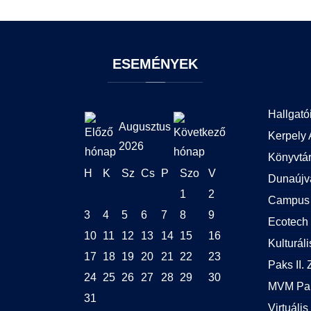
ESEMÉNYEK
Hallgató
Augusztus
Kerpely 
2026
Könyvtá
H
K
Sz
Cs
P
Szo
V
Dunaújv
1
2
Campus 
3
4
5
6
7
8
9
Ecotech 
10
11
12
13
14
15
16
Kulturál
17
18
19
20
21
22
23
Paks II. Z
24
25
26
27
28
29
30
MVM Pak
31
Virtuális