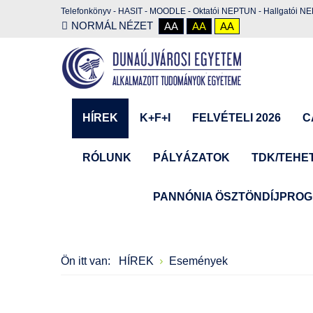
Telefonkönyv
-
HASIT
-
MOODLE
-
Oktatói NEPTUN
-
Hallgatói N
NORMÁL NÉZET
AA
AA
AA
HÍREK
K+F+I
FELVÉTELI 2026
C
RÓLUNK
PÁLYÁZATOK
TDK/TEHE
PANNÓNIA ÖSZTÖNDÍJPRO
Ön itt van:
HÍREK
Események