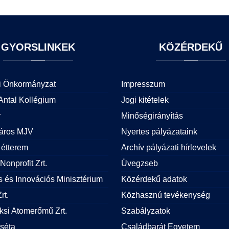
GYORSLINKEK
KÖZÉRDEKŰ
i Önkormányzat
Impresszum
Antal Kollégium
Jogi kitételek
r
Minőségirányítás
áros MJV
Nyertes pályázataink
étterem
Archív pályázati hírlevelek
Nonprofit Zrt.
Üvegzseb
is és Innovációs Minisztérium
Közérdekű adatok
rt.
Közhasznú tevékenység
si Atomerőmű Zrt.
Szabályzatok
 séta
Családbarát Egyetem