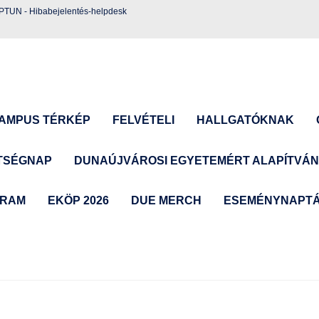
EPTUN
-
Hibabejelentés-helpdesk
AMPUS TÉRKÉP
FELVÉTELI
HALLGATÓKNAK
TSÉGNAP
DUNAÚJVÁROSI EGYETEMÉRT ALAPÍTVÁ
GRAM
EKÖP 2026
DUE MERCH
ESEMÉNYNAPT