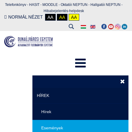
Telefonkönyv
-
HASIT
-
MOODLE
-
Oktatói NEPTUN
-
Hallgatói NEPTUN
-
Hibabejelentés-helpdesk
NORMÁL NÉZET
AA
AA
AA
HÍREK
Hírek
Események