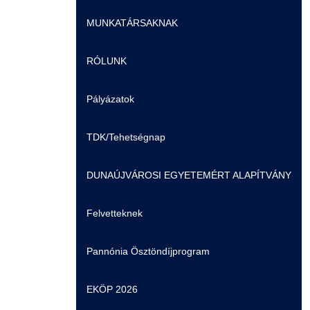
MUNKATÁRSAKNAK
Képzéseink
Duális képzés
Képzéseink
RÓLUNK
Duális képzés
Könyvtár
Duális képzés
Képzéseink
Pályázatok
Átjelentkezés
K+F+I
Tanulmányi Hivatal
Könyvtár
Rektori köszöntő
TDK/Tehetségnap
Gyakori Kérdések
Tanulmányi Tájékoztató
Informatikai Intézet
K+F+I
Az intézményről
DUNAÚJVÁROSI EGYETEMÉRT ALAPÍTVÁNY
Pályaorientációs tanácsadás
HASIT
Műszaki Intézet
HASIT
Dunaújvárosi Egyetemért Alapítvány
Felvetteknek
MTMI Szakok
Nyelvvizsga
Társadalomtudományi Intézet
Neptun
Közhasznú tevékenység
Pannónia Ösztöndíjprogram
Sportolóként egyetemista
Neptun
Tanárképző Központ
Moodle
K+F+I
EKÖP 2026
DIÁKHITEL
Nemzetközi Kapcsolatok Igazgatósága
Szolgáltatások
Selmeci diákhagyományok