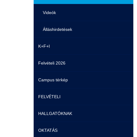
Videók
Álláshirdetések
K+F+I
Felvételi 2026
Campus térkép
FELVÉTELI
HALLGATÓKNAK
Pontozási rendszer szabályai
OKTATÁS
Felvetteknek
Képzéseink