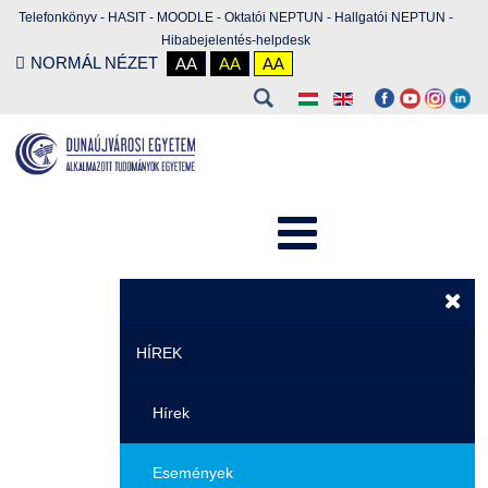
Telefonkönyv
-
HASIT
-
MOODLE
-
Oktatói NEPTUN
-
Hallgatói NEPTUN
-
Hibabejelentés-helpdesk
NORMÁL NÉZET
AA
AA
AA
HÍREK
Hírek
Események