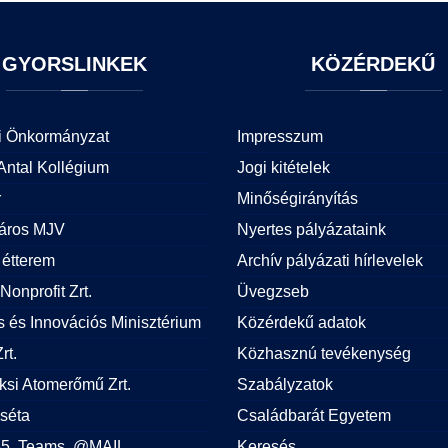
GYORSLINKEK
KÖZÉRDEKŰ
i Önkormányzat
Impresszum
Antal Kollégium
Jogi kitételek
r
Minőségirányítás
áros MJV
Nyertes pályázataink
étterem
Archív pályázati hírlevelek
Nonprofit Zrt.
Üvegzseb
is és Innovációs Minisztérium
Közérdekű adatok
rt.
Közhasznú tevékenység
si Atomerőmű Zrt.
Szabályzatok
 séta
Családbarát Egyetem
365, Teams, @MAIL
Keresés