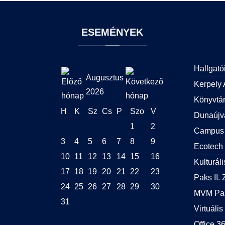
ESEMÉNYEK
Hallgató
Augusztus
Kerpely 
2026
Könyvtá
H
K
Sz
Cs
P
Szo
V
Dunaújv
1
2
Campus 
3
4
5
6
7
8
9
Ecotech 
10
11
12
13
14
15
16
Kulturál
17
18
19
20
21
22
23
Paks II. Z
24
25
26
27
28
29
30
MVM Pak
31
Virtuális
Office 