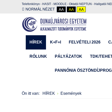
Telefonkönyv
-
HASIT
-
MOODLE
-
Oktatói NEPTUN
-
Hallgatói N
NORMÁL NÉZET
AA
AA
AA
HÍREK
K+F+I
FELVÉTELI 2026
C
RÓLUNK
PÁLYÁZATOK
TDK/TEHE
PANNÓNIA ÖSZTÖNDÍJPRO
Ön itt van:
HÍREK
Események