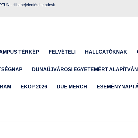
EPTUN
-
Hibabejelentés-helpdesk
AMPUS TÉRKÉP
FELVÉTELI
HALLGATÓKNAK
TSÉGNAP
DUNAÚJVÁROSI EGYETEMÉRT ALAPÍTVÁ
GRAM
EKÖP 2026
DUE MERCH
ESEMÉNYNAPT