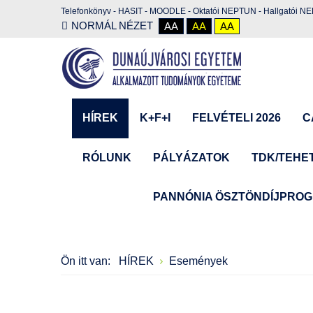
Telefonkönyv
-
HASIT
-
MOODLE
-
Oktatói NEPTUN
-
Hallgatói N
NORMÁL NÉZET
AA
AA
AA
HÍREK
K+F+I
FELVÉTELI 2026
C
RÓLUNK
PÁLYÁZATOK
TDK/TEHE
PANNÓNIA ÖSZTÖNDÍJPRO
Ön itt van:
HÍREK
Események