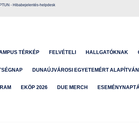
EPTUN
-
Hibabejelentés-helpdesk
AMPUS TÉRKÉP
FELVÉTELI
HALLGATÓKNAK
TSÉGNAP
DUNAÚJVÁROSI EGYETEMÉRT ALAPÍTVÁ
GRAM
EKÖP 2026
DUE MERCH
ESEMÉNYNAPT