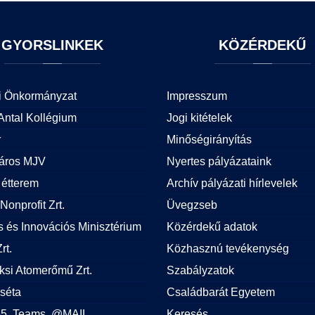
GYORSLINKEK
KÖZÉRDEKŰ
i Önkormányzat
Impresszum
Antal Kollégium
Jogi kitételek
r
Minőségirányítás
áros MJV
Nyertes pályázataink
étterem
Archív pályázati hírlevelek
Nonprofit Zrt.
Üvegzseb
is és Innovációs Minisztérium
Közérdekű adatok
rt.
Közhasznú tevékenység
si Atomerőmű Zrt.
Szabályzatok
 séta
Családbarát Egyetem
365, Teams, @MAIL
Keresés