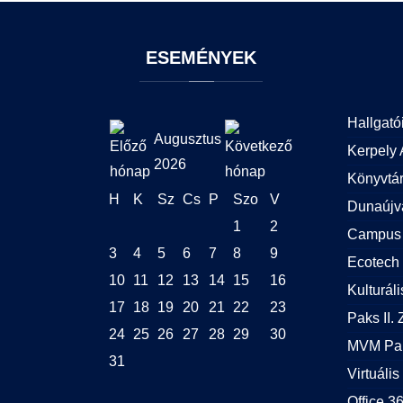
ESEMÉNYEK
Hallgató
Augusztus
Kerpely 
2026
Könyvtá
H
K
Sz
Cs
P
Szo
V
Dunaújv
1
2
Campus 
3
4
5
6
7
8
9
Ecotech 
10
11
12
13
14
15
16
Kulturál
17
18
19
20
21
22
23
Paks II. Z
24
25
26
27
28
29
30
MVM Pak
31
Virtuális
Office 