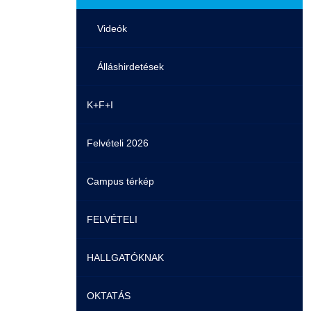
Videók
Álláshirdetések
K+F+I
Felvételi 2026
Campus térkép
FELVÉTELI
HALLGATÓKNAK
Pontozási rendszer szabályai
OKTATÁS
Felvetteknek
Képzéseink