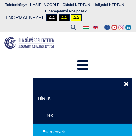
Telefonkönyv
-
HASIT
-
MOODLE
-
Oktatói NEPTUN
-
Hallgatói NEPTUN
-
Hibabejelentés-helpdesk
NORMÁL NÉZET
AA
AA
AA
HÍREK
Hírek
Események