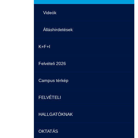
Videók
Álláshirdetések
K+F+I
Felvételi 2026
Campus térkép
FELVÉTELI
HALLGATÓKNAK
Pontozási rendszer szabályai
OKTATÁS
Felvetteknek
Képzéseink