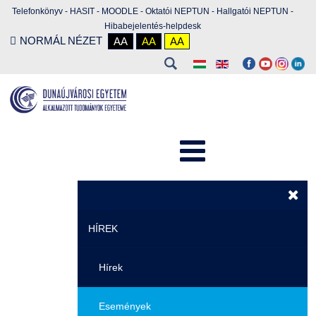
Telefonkönyv
-
HASIT
-
MOODLE
-
Oktatói NEPTUN
-
Hallgatói NEPTUN
-
Hibabejelentés-helpdesk
NORMÁL NÉZET
AA
AA
AA
HÍREK
Hírek
Események