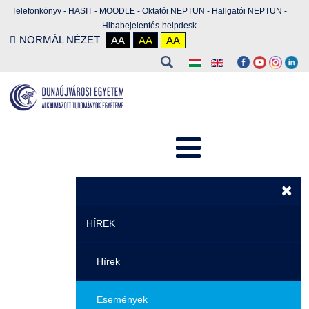
Telefonkönyv
-
HASIT
-
MOODLE
-
Oktatói NEPTUN
-
Hallgatói NEPTUN
-
Hibabejelentés-helpdesk
NORMÁL NÉZET
AA
AA
AA
HÍREK
Hírek
Események