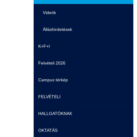
Videók
Álláshirdetések
K+F+I
Felvételi 2026
Campus térkép
FELVÉTELI
HALLGATÓKNAK
Pontozási rendszer szabályai
OKTATÁS
Felvetteknek
Képzéseink