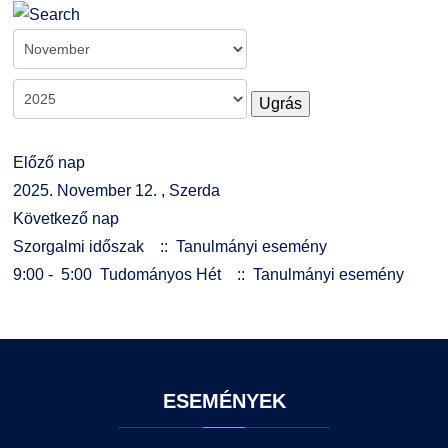
Kiemelt ösztöndíjak
K+F+I
Együttműködő partnereink
Nemzetközi Lehetőségek
Átjelentkezőknek
Ugrás
Szolgáltatások
Kapcsolat
Előző nap
Fordítási Szolgáltatások
TDK/Tehetségnap
2025. November 12. , Szerda
Következő nap
GY.I.K.
Online Studium
Szorgalmi időszak
:: Tanulmányi esemény
9:00 - 5:00
Tudományos Hét
:: Tanulmányi esemény
DUE Hallgatói laptop használati segédlet
Képzési Életpályamodell
Kerpely Antal Szakkollégium KASZK
Atomerőművi Képzési Bázis
ESEMÉNYEK