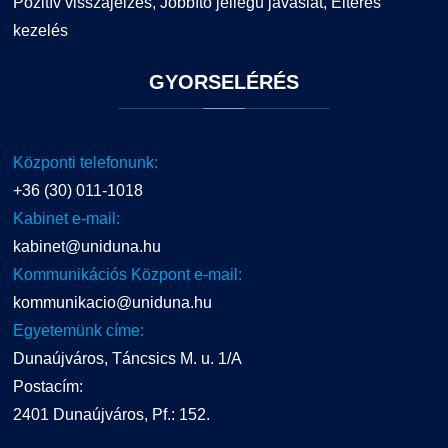
Pozitív visszajelzés, Jobbító jellegű javaslat, Eltérés
kezelés
GYORSELÉRÉS
Központi telefonunk:
+36 (30) 011-1018
Kabinet e-mail:
kabinet@uniduna.hu
Kommunikációs Központ e-mail:
kommunikacio@uniduna.hu
Egyetemünk címe:
Dunaújváros, Táncsics M. u. 1/A
Postacím:
2401 Dunaújváros, Pf.: 152.