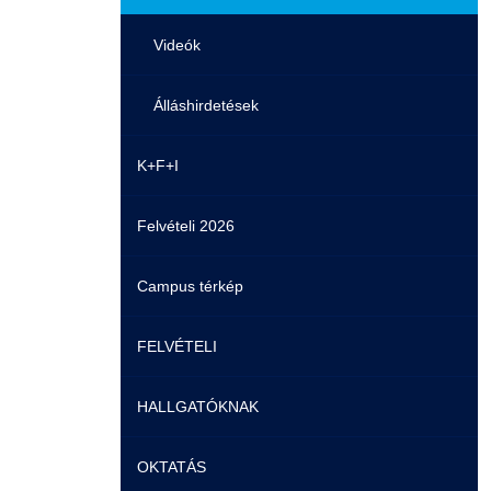
Videók
Álláshirdetések
K+F+I
Felvételi 2026
Campus térkép
FELVÉTELI
HALLGATÓKNAK
Pontozási rendszer szabályai
OKTATÁS
Felvetteknek
Képzéseink