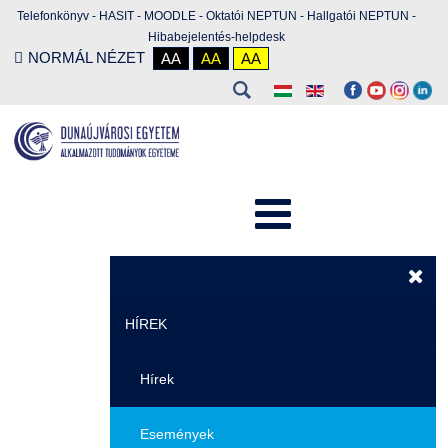
Telefonkönyv
-
HASIT
-
MOODLE
-
Oktatói NEPTUN
-
Hallgatói NEPTUN
-
Hibabejelentés-helpdesk
NORMÁL NÉZET
AA
AA
AA
HÍREK
Hírek
Események