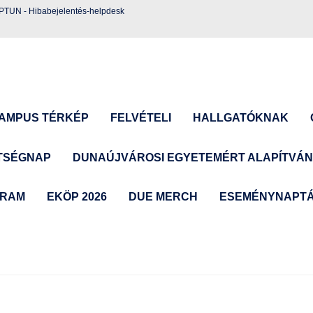
EPTUN
-
Hibabejelentés-helpdesk
AMPUS TÉRKÉP
FELVÉTELI
HALLGATÓKNAK
TSÉGNAP
DUNAÚJVÁROSI EGYETEMÉRT ALAPÍTVÁ
GRAM
EKÖP 2026
DUE MERCH
ESEMÉNYNAPT