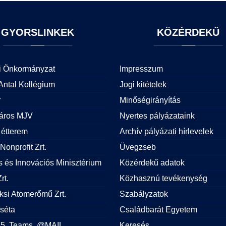
GYORSLINKEK
KÖZÉRDEKŰ
i Önkormányzat
Impresszum
Antal Kollégium
Jogi kitételek
r
Minőségirányítás
áros MJV
Nyertes pályázataink
étterem
Archív pályázati hírlevelek
Nonprofit Zrt.
Üvegzseb
is és Innovációs Minisztérium
Közérdekű adatok
rt.
Közhasznú tevékenység
si Atomerőmű Zrt.
Szabályzatok
 séta
Családbarát Egyetem
365, Teams, @MAIL
Keresés