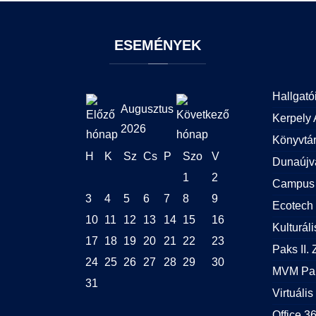
ESEMÉNYEK
Hallgató
Augusztus
Kerpely 
2026
Könyvtá
H
K
Sz
Cs
P
Szo
V
Dunaújv
1
2
Campus 
3
4
5
6
7
8
9
Ecotech 
10
11
12
13
14
15
16
Kulturál
17
18
19
20
21
22
23
Paks II. Z
24
25
26
27
28
29
30
MVM Pak
31
Virtuális
Office 