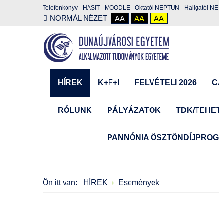
Telefonkönyv
-
HASIT
-
MOODLE
-
Oktatói NEPTUN
-
Hallgatói N
NORMÁL NÉZET
AA
AA
AA
HÍREK
K+F+I
FELVÉTELI 2026
C
RÓLUNK
PÁLYÁZATOK
TDK/TEHE
PANNÓNIA ÖSZTÖNDÍJPRO
Ön itt van:
HÍREK
Események