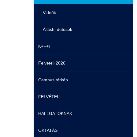
Videók
Álláshirdetések
K+F+I
Felvételi 2026
Campus térkép
FELVÉTELI
HALLGATÓKNAK
Pontozási rendszer szabályai
OKTATÁS
Felvetteknek
Képzéseink