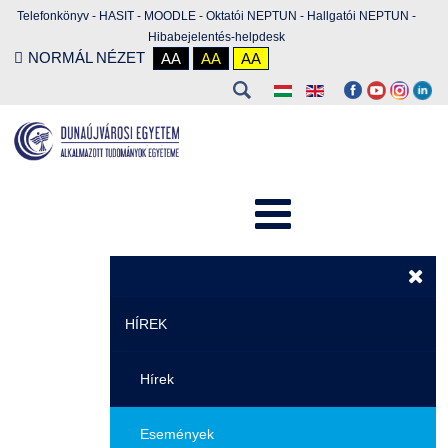
Telefonkönyv
-
HASIT
-
MOODLE
-
Oktatói NEPTUN
-
Hallgatói NEPTUN
-
Hibabejelentés-helpdesk
NORMÁL NÉZET
AA
AA
AA
HÍREK
Hírek
Események