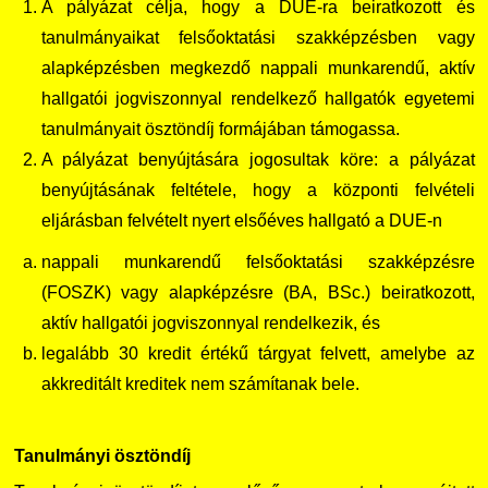
A pályázat célja, hogy a DUE-ra beiratkozott és
tanulmányaikat felsőoktatási szakképzésben vagy
TDK/Tehetségnap
alapképzésben megkezdő nappali munkarendű, aktív
hallgatói jogviszonnyal rendelkező hallgatók egyetemi
Online Studium
tanulmányait ösztöndíj formájában támogassa.
A pályázat benyújtására jogosultak köre: a pályázat
Képzési Életpályamodell
benyújtásának feltétele, hogy a központi felvételi
eljárásban felvételt nyert elsőéves hallgató a DUE-n
Atomerőművi Képzési Bázis
nappali munkarendű felsőoktatási szakképzésre
(FOSZK) vagy alapképzésre (BA, BSc.) beiratkozott,
aktív hallgatói jogviszonnyal rendelkezik, és
legalább 30 kredit értékű tárgyat felvett, amelybe az
akkreditált kreditek nem számítanak bele.
Tanulmányi ösztöndíj