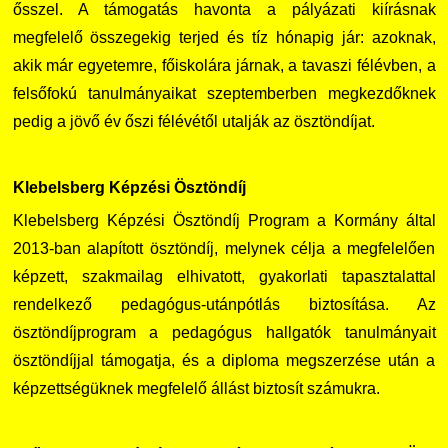
ősszel. A támogatás havonta a pályázati kiírásnak
megfelelő összegekig terjed és tíz hónapig jár: azoknak,
akik már egyetemre, főiskolára járnak, a tavaszi félévben, a
felsőfokú tanulmányaikat szeptemberben megkezdőknek
pedig a jövő év őszi félévétől utalják az ösztöndíjat.
Klebelsberg Képzési Ösztöndíj
Klebelsberg Képzési Ösztöndíj Program a Kormány által
2013-ban alapított ösztöndíj, melynek célja a megfelelően
képzett, szakmailag elhivatott, gyakorlati tapasztalattal
rendelkező pedagógus-utánpótlás biztosítása. Az
ösztöndíjprogram a pedagógus hallgatók tanulmányait
ösztöndíjjal támogatja, és a diploma megszerzése után a
képzettségüknek megfelelő állást biztosít számukra.