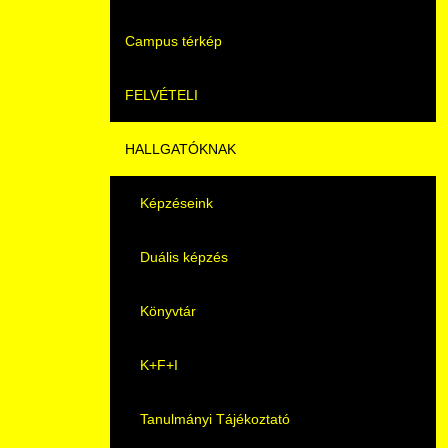
Campus térkép
Videók
FELVÉTELI
Álláshirdetések
HALLGATÓKNAK
Pontozási rendszer szabályai
Felvetteknek
Képzéseink
Képzéseink
Duális képzés
Duális képzés
Könyvtár
Átjelentkezés
K+F+I
Gyakori Kérdések
Tanulmányi Tájékoztató