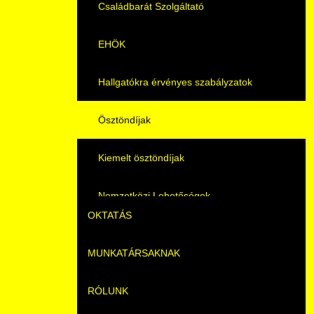
Családbarát Szolgáltató
EHÖK
Hallgatókra érvényes szabályzatok
Ösztöndíjak
Kiemelt ösztöndíjak
Nemzetközi Lehetőségek
OKTATÁS
Szolgáltatások
MUNKATÁRSAKNAK
Képzéseink
Fordítási Szolgáltatások
RÓLUNK
Duális képzés
Képzéseink
GY.I.K.