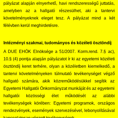
pályázat alapján elnyerhető, havi rendszerességű juttatás,
amelyben az a hallgató részesülhet, aki a tantervi
követelményeknek eleget tesz. A pályázat mind a két
félévben kerül meghirdetésre.
Intézményi szakmai, tudományos és közéleti ösztöndíj
A DUE EHÖK Elnöksége a 51/2007. Korm.rend. 7.§ ac),
10.§ (4) pontja alapján pályázatot ír ki az egyetemi közéleti
ösztöndíj keret terhére, olyan a közéletben kiemelkedő, a
tantervi követelményeken túlmutató tevékenységet végző
hallgató számára, akik közreműködésükkel segítik az
Egyetemi Hallgatói Önkormányzat munkáját és az egyetemi
hallgatói közösségi élet működését az alábbi
tevékenységek körében: Egyetemi programok, országos
rendezvények, események szervezésével, lebonyolításával
kapcsolatosan végzett tevékenységek.