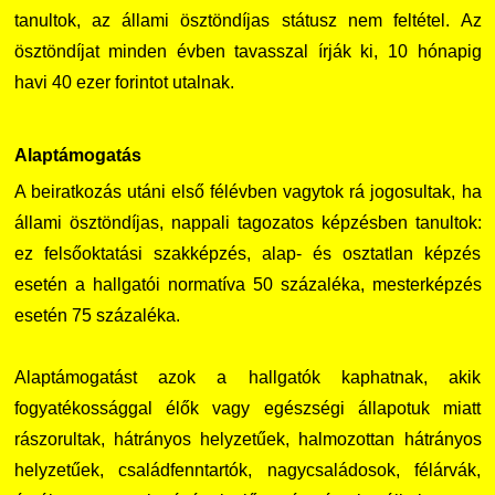
tanultok, az állami ösztöndíjas státusz nem feltétel. Az
ösztöndíjat minden évben tavasszal írják ki, 10 hónapig
havi 40 ezer forintot utalnak.
Alaptámogatás
A beiratkozás utáni első félévben vagytok rá jogosultak, ha
állami ösztöndíjas, nappali tagozatos képzésben tanultok:
ez felsőoktatási szakképzés, alap- és osztatlan képzés
esetén a hallgatói normatíva 50 százaléka, mesterképzés
esetén 75 százaléka.
Alaptámogatást azok a hallgatók kaphatnak, akik
fogyatékossággal élők vagy egészségi állapotuk miatt
rászorultak, hátrányos helyzetűek, halmozottan hátrányos
helyzetűek, családfenntartók, nagycsaládosok, félárvák,