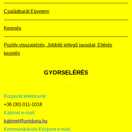
Családbarát Egyetem
Keresés
Pozitív visszajelzés, Jobbító jellegű javaslat, Eltérés
kezelés
GYORSELÉRÉS
Központi telefonunk:
+36 (30) 011-1018
Kabinet e-mail:
kabinet@uniduna.hu
Kommunikációs Központ e-mail: