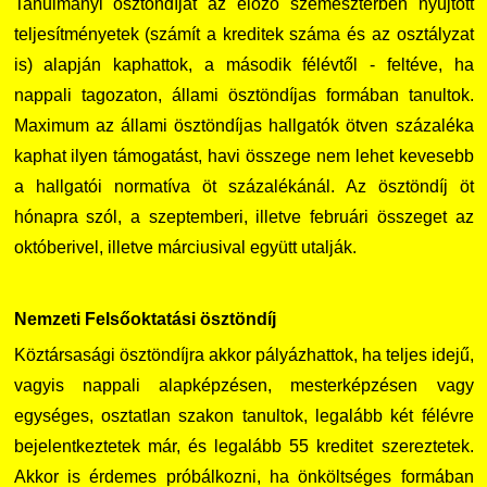
Tanulmányi ösztöndíjat az előző szemeszterben nyújtott
teljesítményetek (számít a kreditek száma és az osztályzat
is) alapján kaphattok, a második félévtől - feltéve, ha
nappali tagozaton, állami ösztöndíjas formában tanultok.
Maximum az állami ösztöndíjas hallgatók ötven százaléka
kaphat ilyen támogatást, havi összege nem lehet kevesebb
a hallgatói normatíva öt százalékánál. Az ösztöndíj öt
hónapra szól, a szeptemberi, illetve februári összeget az
októberivel, illetve márciusival együtt utalják.
Nemzeti Felsőoktatási ösztöndíj
Köztársasági ösztöndíjra akkor pályázhattok, ha teljes idejű,
vagyis nappali alapképzésen, mesterképzésen vagy
egységes, osztatlan szakon tanultok, legalább két félévre
bejelentkeztetek már, és legalább 55 kreditet szereztetek.
Akkor is érdemes próbálkozni, ha önköltséges formában