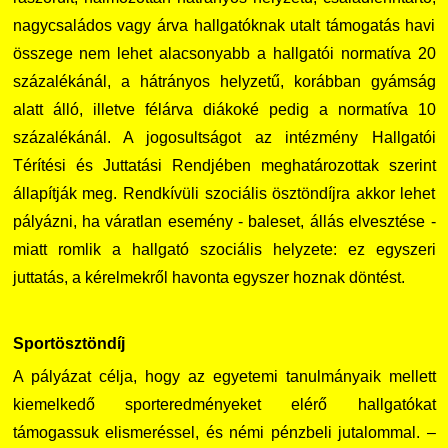
nagycsaládos vagy árva hallgatóknak utalt támogatás havi
összege nem lehet alacsonyabb a hallgatói normatíva 20
százalékánál, a hátrányos helyzetű, korábban gyámság
alatt álló, illetve félárva diákoké pedig a normatíva 10
százalékánál. A jogosultságot az intézmény Hallgatói
Térítési és Juttatási Rendjében meghatározottak szerint
állapítják meg. Rendkívüli szociális ösztöndíjra akkor lehet
pályázni, ha váratlan esemény - baleset, állás elvesztése -
miatt romlik a hallgató szociális helyzete: ez egyszeri
juttatás, a kérelmekről havonta egyszer hoznak döntést.
Sportösztöndíj
A pályázat célja, hogy az egyetemi tanulmányaik mellett
kiemelkedő sporteredményeket elérő hallgatókat
támogassuk elismeréssel, és némi pénzbeli jutalommal. –