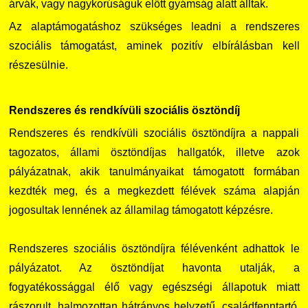
árvák, vagy nagykorúságuk előtt gyámság alatt álltak.
Az alaptámogatáshoz szükséges leadni a rendszeres
szociális támogatást, aminek pozitív elbírálásban kell
részesülnie.
Rendszeres és rendkívüli szociális ösztöndíj
Rendszeres és rendkívüli szociális ösztöndíjra a nappali
tagozatos, állami ösztöndíjas hallgatók, illetve azok
pályázatnak, akik tanulmányaikat támogatott formában
kezdték meg, és a megkezdett félévek száma alapján
jogosultak lennének az államilag támogatott képzésre.
Rendszeres szociális ösztöndíjra félévenként adhattok le
pályázatot. Az ösztöndíjat havonta utalják, a
fogyatékossággal élő vagy egészségi állapotuk miatt
rászorult, halmozottan hátrányos helyzetű, családfenntartó,