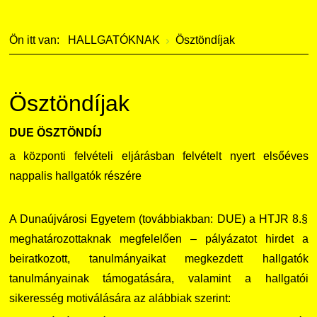
Kérvények
Szervezeti ábra
Galéria
Ön itt van:
HALLGATÓKNAK
Ösztöndíjak
Felnőttképzés
Érdekvédelmi testületek
Díjak, elismerések
Origó nyelvvizsga
Kapcsolat
Ösztöndíjak
HASIT
Telefonkönyv
DUE ÖSZTÖNDÍJ
a központi felvételi eljárásban felvételt nyert elsőéves
Neptun
Minőségirányítás
nappalis hallgatók részére
Moodle
Intézményi és Tanulmányi Tájékoztató
A Dunaújvárosi Egyetem (továbbiakban: DUE) a HTJR 8.§
K+F+I
Együttműködő partnereink
meghatározottaknak megfelelően – pályázatot hirdet a
beiratkozott, tanulmányaikat megkezdett hallgatók
Átjelentkezőknek
tanulmányainak támogatására, valamint a hallgatói
sikeresség motiválására az alábbiak szerint:
Kapcsolat