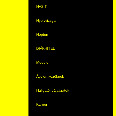
Pályaorientációs tanácsadás
HASIT
MTMI Szakok
Nyelvvizsga
Sportolóként egyetemista
Neptun
DIÁKHITEL
Moodle
Átjelentkezőknek
Hallgatói pályázatok
Karrier